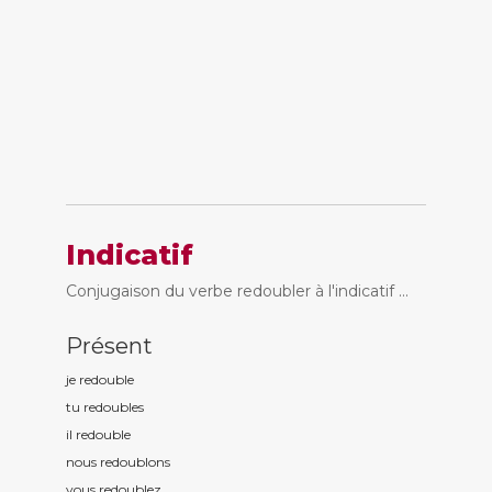
Indicatif
Conjugaison du verbe redoubler à l'indicatif ...
Présent
je redoubl
e
tu redoubl
es
il redoubl
e
nous redoubl
ons
vous redoubl
ez