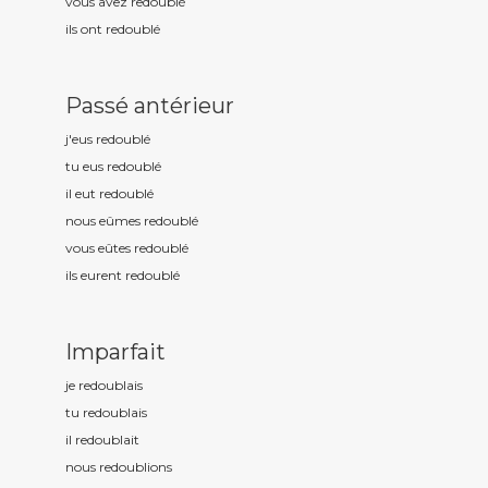
vous avez redoubl
é
ils ont redoubl
é
Passé antérieur
j'eus redoubl
é
tu eus redoubl
é
il eut redoubl
é
nous eûmes redoubl
é
vous eûtes redoubl
é
ils eurent redoubl
é
Imparfait
je redoubl
ais
tu redoubl
ais
il redoubl
ait
nous redoubl
ions