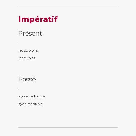
Impératif
Présent
-
redoubl
ons
redoubl
ez
Passé
-
ayons redoubl
é
ayez redoubl
é