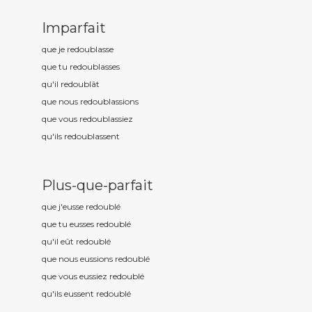
Imparfait
que je redoubl
asse
que tu redoubl
asses
qu'il redoubl
ât
que nous redoubl
assions
que vous redoubl
assiez
qu'ils redoubl
assent
Plus-que-parfait
que j'eusse redoubl
é
que tu eusses redoubl
é
qu'il eût redoubl
é
que nous eussions redoubl
é
que vous eussiez redoubl
é
qu'ils eussent redoubl
é