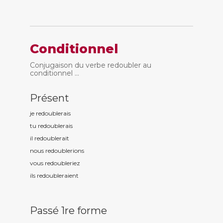
Conditionnel
Conjugaison du verbe redoubler au
conditionnel ...
Présent
je redoubl
erais
tu redoubl
erais
il redoubl
erait
nous redoubl
erions
vous redoubl
eriez
ils redoubl
eraient
Passé 1re forme