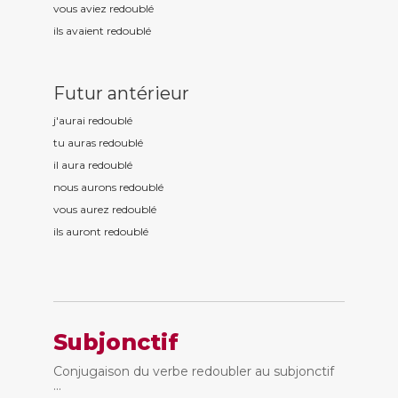
vous aviez redoubl
é
ils avaient redoubl
é
Futur antérieur
j'aurai redoubl
é
tu auras redoubl
é
il aura redoubl
é
nous aurons redoubl
é
vous aurez redoubl
é
ils auront redoubl
é
Subjonctif
Conjugaison du verbe redoubler au subjonctif
...