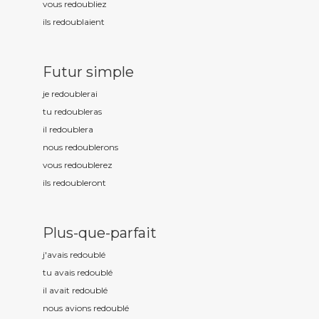
vous redoubl
iez
ils redoubl
aient
Futur simple
je redoubl
erai
tu redoubl
eras
il redoubl
era
nous redoubl
erons
vous redoubl
erez
ils redoubl
eront
Plus-que-parfait
j'avais redoubl
é
tu avais redoubl
é
il avait redoubl
é
nous avions redoubl
é