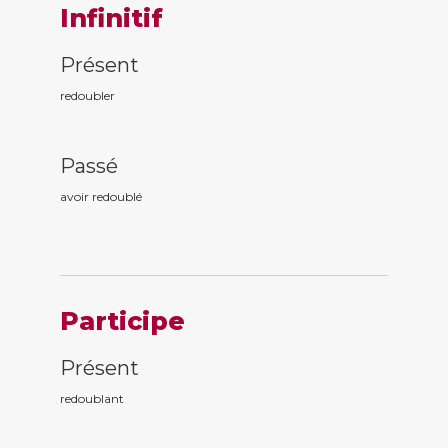
Infinitif
Présent
redoubler
Passé
avoir redoubl
é
Participe
Présent
redoubl
ant