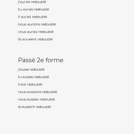
j'aurais redoubl
é
tu aurais redoubl
é
il aurait redoubl
é
nous aurions redoubl
é
vous auriez redoubl
é
ils auraient redoubl
é
Passé 2e forme
j'eusse redoubl
é
tu eusses redoubl
é
il eût redoubl
é
nous eussions redoubl
é
vous eussiez redoubl
é
ils eussent redoubl
é