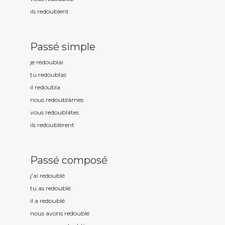
ils redoubl
ent
Passé simple
je redoubl
ai
tu redoubl
as
il redoubl
a
nous redoubl
âmes
vous redoubl
âtes
ils redoubl
èrent
Passé composé
j'ai redoubl
é
tu as redoubl
é
il a redoubl
é
nous avons redoubl
é