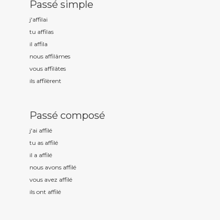
Passé simple
j'affil
ai
tu affil
as
il affil
a
nous affil
âmes
vous affil
âtes
ils affil
èrent
Passé composé
j'ai affil
é
tu as affil
é
il a affil
é
nous avons affil
é
vous avez affil
é
ils ont affil
é