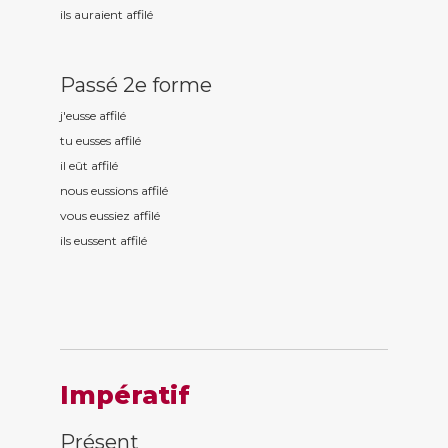
ils auraient affil
é
Passé 2e forme
j'eusse affil
é
tu eusses affil
é
il eût affil
é
nous eussions affil
é
vous eussiez affil
é
ils eussent affil
é
Impératif
Présent