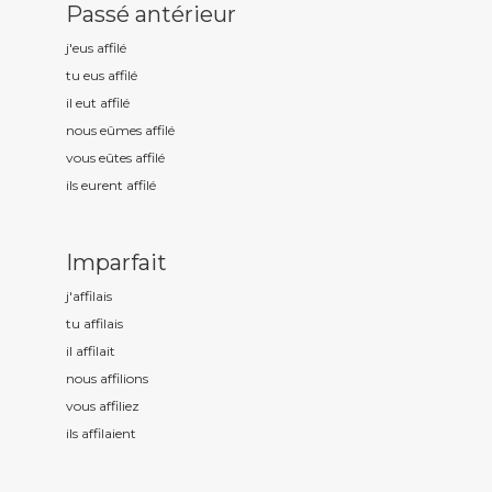
Passé antérieur
j'eus affil
é
tu eus affil
é
il eut affil
é
nous eûmes affil
é
vous eûtes affil
é
ils eurent affil
é
Imparfait
j'affil
ais
tu affil
ais
il affil
ait
nous affil
ions
vous affil
iez
ils affil
aient