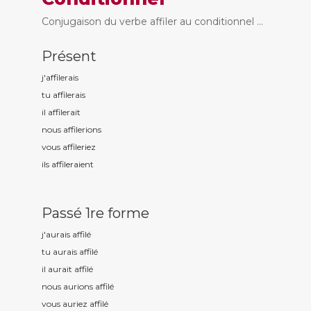
Conjugaison du verbe affiler au conditionnel ...
Présent
j'affil
erais
tu affil
erais
il affil
erait
nous affil
erions
vous affil
eriez
ils affil
eraient
Passé 1re forme
j'aurais affil
é
tu aurais affil
é
il aurait affil
é
nous aurions affil
é
vous auriez affil
é