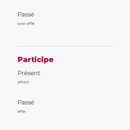
Passé
avoir affil
é
Participe
Présent
affil
ant
Passé
affil
é