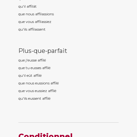
qu'il affil
ât
que nous affil
assions
que vous affil
assiez
qu'ils affil
assent
Plus-que-parfait
que j'eusse affil
é
que tu eusses affil
é
qu'il eût affil
é
que nous eussions affil
é
que vous eussiez affil
é
qu'ils eussent affil
é
Conditionnel