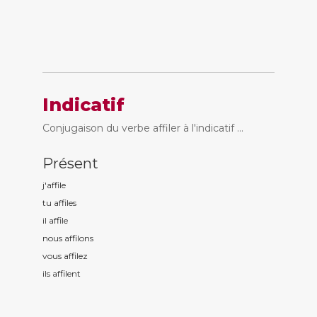
Indicatif
Conjugaison du verbe affiler à l'indicatif ...
Présent
j'affil
e
tu affil
es
il affil
e
nous affil
ons
vous affil
ez
ils affil
ent