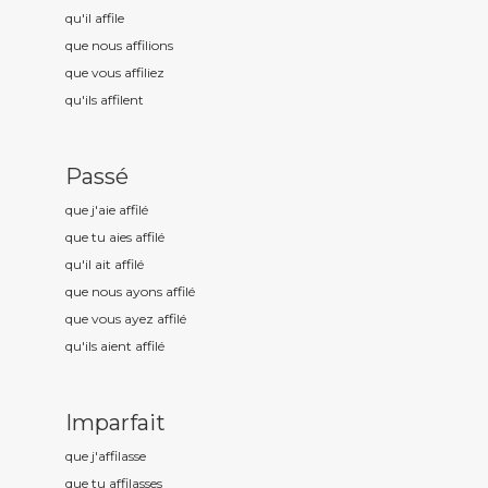
qu'il affil
e
que nous affil
ions
que vous affil
iez
qu'ils affil
ent
Passé
que j'aie affil
é
que tu aies affil
é
qu'il ait affil
é
que nous ayons affil
é
que vous ayez affil
é
qu'ils aient affil
é
Imparfait
que j'affil
asse
que tu affil
asses