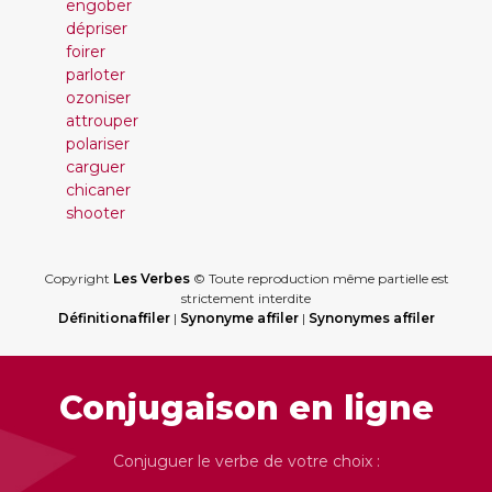
engober
dépriser
foirer
parloter
ozoniser
attrouper
polariser
carguer
chicaner
shooter
Copyright
Les Verbes
© Toute reproduction même partielle est
strictement interdite
Définitionaffiler
|
Synonyme affiler
|
Synonymes affiler
Conjugaison en ligne
Conjuguer le verbe de votre choix :