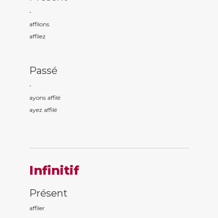
-
affil
ons
affil
ez
Passé
-
ayons affil
é
ayez affil
é
Infinitif
Présent
affiler