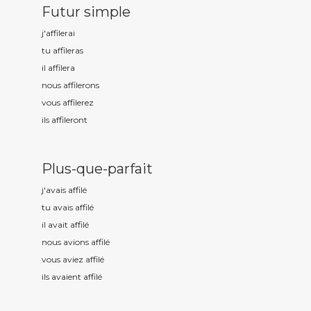
Futur simple
j'affil
erai
tu affil
eras
il affil
era
nous affil
erons
vous affil
erez
ils affil
eront
Plus-que-parfait
j'avais affil
é
tu avais affil
é
il avait affil
é
nous avions affil
é
vous aviez affil
é
ils avaient affil
é