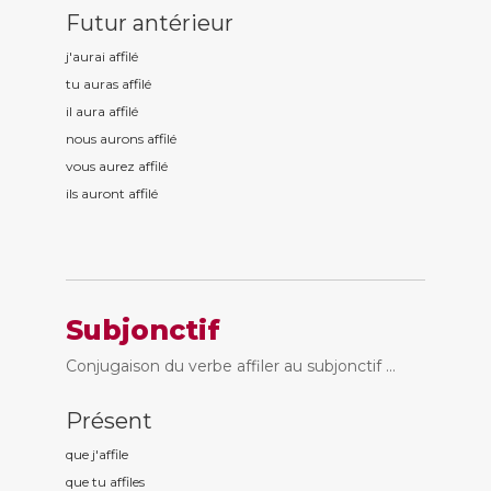
Futur antérieur
j'aurai affil
é
tu auras affil
é
il aura affil
é
nous aurons affil
é
vous aurez affil
é
ils auront affil
é
Subjonctif
Conjugaison du verbe affiler au subjonctif ...
Présent
que j'affil
e
que tu affil
es