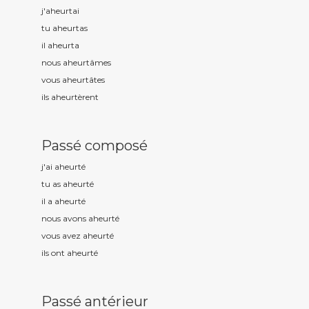
j'aheurt
ai
tu aheurt
as
il aheurt
a
nous aheurt
âmes
vous aheurt
âtes
ils aheurt
èrent
Passé composé
j'ai aheurt
é
tu as aheurt
é
il a aheurt
é
nous avons aheurt
é
vous avez aheurt
é
ils ont aheurt
é
Passé antérieur