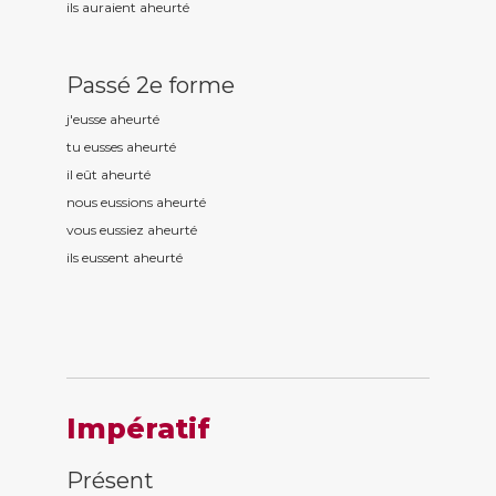
ils auraient aheurt
é
Passé 2e forme
j'eusse aheurt
é
tu eusses aheurt
é
il eût aheurt
é
nous eussions aheurt
é
vous eussiez aheurt
é
ils eussent aheurt
é
Impératif
Présent