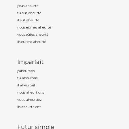
j'eus aheurt
é
tu eus aheurt
é
il eut aheurt
é
nous eûmes aheurt
é
vous eûtes aheurt
é
ils eurent aheurt
é
Imparfait
j'aheurt
ais
tu aheurt
ais
il aheurt
ait
nous aheurt
ions
vous aheurt
iez
ils aheurt
aient
Futur simple