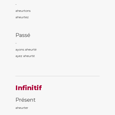
-
aheurt
ons
aheurt
ez
Passé
-
ayons aheurt
é
ayez aheurt
é
Infinitif
Présent
aheurter