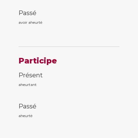
Passé
avoir aheurt
é
Participe
Présent
aheurt
ant
Passé
aheurt
é