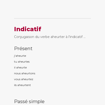
Indicatif
Conjugaison du verbe aheurter à l'indicatif ...
Présent
j'aheurt
e
tu aheurt
es
il aheurt
e
nous aheurt
ons
vous aheurt
ez
ils aheurt
ent
Passé simple