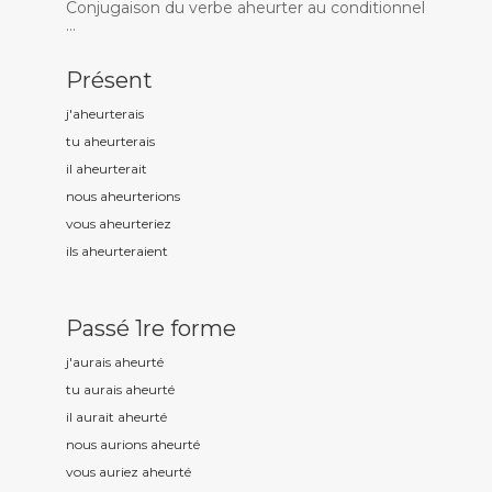
Conjugaison du verbe aheurter au conditionnel
...
Présent
j'aheurt
erais
tu aheurt
erais
il aheurt
erait
nous aheurt
erions
vous aheurt
eriez
ils aheurt
eraient
Passé 1re forme
j'aurais aheurt
é
tu aurais aheurt
é
il aurait aheurt
é
nous aurions aheurt
é
vous auriez aheurt
é