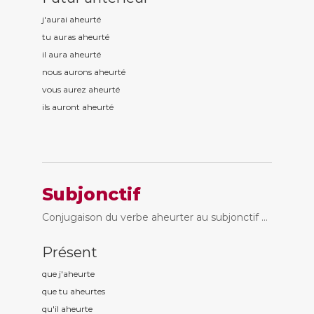
j'aurai aheurt
é
tu auras aheurt
é
il aura aheurt
é
nous aurons aheurt
é
vous aurez aheurt
é
ils auront aheurt
é
Subjonctif
Conjugaison du verbe aheurter au subjonctif ...
Présent
que j'aheurt
e
que tu aheurt
es
qu'il aheurt
e