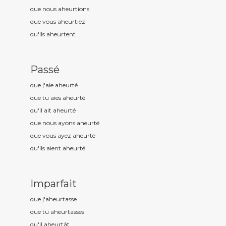
que nous aheurt
ions
que vous aheurt
iez
qu'ils aheurt
ent
Passé
que j'aie aheurt
é
que tu aies aheurt
é
qu'il ait aheurt
é
que nous ayons aheurt
é
que vous ayez aheurt
é
qu'ils aient aheurt
é
Imparfait
que j'aheurt
asse
que tu aheurt
asses
qu'il aheurt
ât