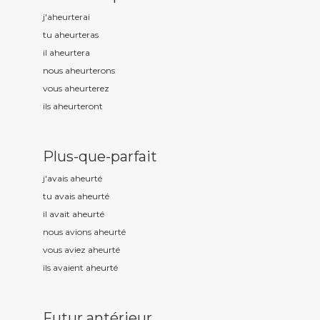
j'aheurt
erai
tu aheurt
eras
il aheurt
era
nous aheurt
erons
vous aheurt
erez
ils aheurt
eront
Plus-que-parfait
j'avais aheurt
é
tu avais aheurt
é
il avait aheurt
é
nous avions aheurt
é
vous aviez aheurt
é
ils avaient aheurt
é
Futur antérieur