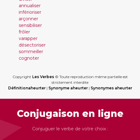
annualiser
inférioriser
arçonner
sensibiliser
frôler
varapper
désectoriser
sommeiller
cognoter
Copyright
Les Verbes
© Toute reproduction même partielle est
strictement interdite
Définitionaheurter
|
Synonyme aheurter
|
Synonymes aheurter
Conjugaison en ligne
Conjuguer le verbe de votre choix :