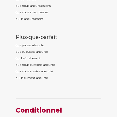
que nous aheurt
assions
que vous aheurt
assiez
qu'ils aheurt
assent
Plus-que-parfait
que j'eusse aheurt
é
que tu eusses aheurt
é
qu'il eût aheurt
é
que nous eussions aheurt
é
que vous eussiez aheurt
é
qu'ils eussent aheurt
é
Conditionnel