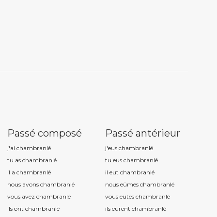
Passé composé
Passé antérieur
j'ai chambranl
é
j'eus chambranl
é
tu as chambranl
é
tu eus chambranl
é
il a chambranl
é
il eut chambranl
é
nous avons chambranl
é
nous eûmes chambranl
é
vous avez chambranl
é
vous eûtes chambranl
é
ils ont chambranl
é
ils eurent chambranl
é