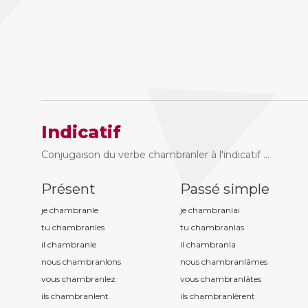
Indicatif
Conjugaison du verbe chambranler à l'indicatif ...
Présent
Passé simple
je chambranl
e
je chambranl
ai
tu chambranl
es
tu chambranl
as
il chambranl
e
il chambranl
a
nous chambranl
ons
nous chambranl
âmes
vous chambranl
ez
vous chambranl
âtes
ils chambranl
ent
ils chambranl
èrent