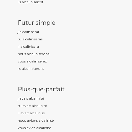
ils alcalinis
aient
Futur simple
j'alcalinis
erai
tu alcalinis
eras
il alcalinis
era
nous alcalinis
erons
vous alcalinis
erez
ils alcalinis
eront
Plus-que-parfait
j'avais alcalinis
é
tu avais alcalinis
é
il avait alcalinis
é
nous avions alcalinis
é
vous aviez alcalinis
é