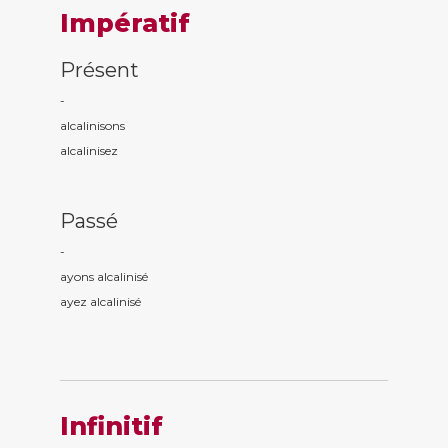
Impératif
Présent
-
alcalinis
ons
alcalinis
ez
Passé
-
ayons alcalinis
é
ayez alcalinis
é
Infinitif