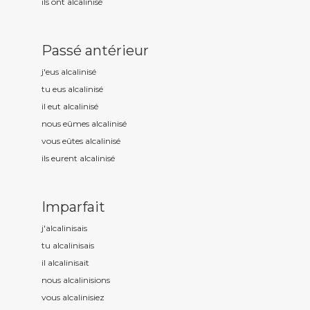
ils ont alcalinis
é
Passé antérieur
j'eus alcalinis
é
tu eus alcalinis
é
il eut alcalinis
é
nous eûmes alcalinis
é
vous eûtes alcalinis
é
ils eurent alcalinis
é
Imparfait
j'alcalinis
ais
tu alcalinis
ais
il alcalinis
ait
nous alcalinis
ions
vous alcalinis
iez