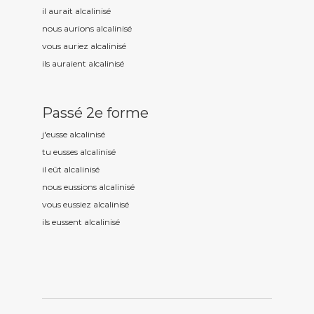
il aurait alcalinis
é
nous aurions alcalinis
é
vous auriez alcalinis
é
ils auraient alcalinis
é
Passé 2e forme
j'eusse alcalinis
é
tu eusses alcalinis
é
il eût alcalinis
é
nous eussions alcalinis
é
vous eussiez alcalinis
é
ils eussent alcalinis
é