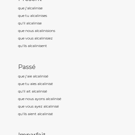
que j'alcalinis
e
que tu alcalinis
es
qu'il alcalinis
e
que nous alcalinis
ions
que vous alcalinis
iez
qu'ils alcalinis
ent
Passé
que j'aie alcalinis
é
que tu aies alcalinis
é
qu'il ait alcalinis
é
que nous ayons alcalinis
é
que vous ayez alcalinis
é
qu'ils aient alcalinis
é