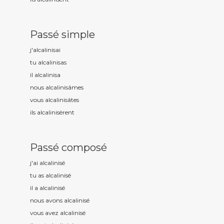
Passé simple
j'alcalinis
ai
tu alcalinis
as
il alcalinis
a
nous alcalinis
âmes
vous alcalinis
âtes
ils alcalinis
èrent
Passé composé
j'ai alcalinis
é
tu as alcalinis
é
il a alcalinis
é
nous avons alcalinis
é
vous avez alcalinis
é