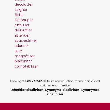
déculotter
saigner
flirter
schnouper
effeuiller
désouffler
atténuer
sous-estimer
adonner
airer
magnétiser
braconner
comptabiliser
Copyright
Les Verbes
© Toute reproduction même partielle est
strictement interdite
Définitionalcaliniser
|
Synonyme alcaliniser
|
Synonymes
alcaliniser