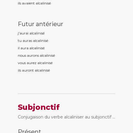
ils avaient alcalinis
é
Futur antérieur
j'aurai alcalinis
é
tu auras alcalinis
é
il aura alcalinis
é
nous aurons alcalinis
é
vous aurez alcalinis
é
ils auront alcalinis
é
Subjonctif
Conjugaison du verbe alcaliniser au subjonctif ...
Présent