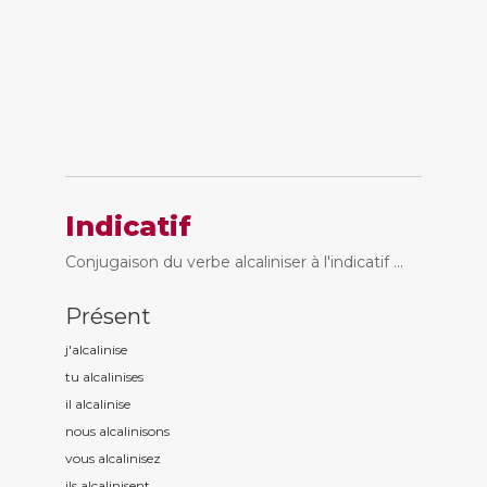
Indicatif
Conjugaison du verbe alcaliniser à l'indicatif ...
Présent
j'alcalinis
e
tu alcalinis
es
il alcalinis
e
nous alcalinis
ons
vous alcalinis
ez
ils alcalinis
ent