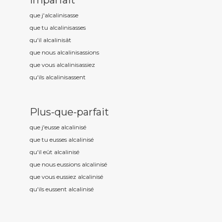
Imparfait
que j'alcalinis
asse
que tu alcalinis
asses
qu'il alcalinis
ât
que nous alcalinis
assions
que vous alcalinis
assiez
qu'ils alcalinis
assent
Plus-que-parfait
que j'eusse alcalinis
é
que tu eusses alcalinis
é
qu'il eût alcalinis
é
que nous eussions alcalinis
é
que vous eussiez alcalinis
é
qu'ils eussent alcalinis
é