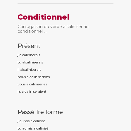
Conditionnel
Conjugaison du verbe alcaliniser au
conditionnel ...
Présent
j'alcalinis
erais
tu alcalinis
erais
il alcalinis
erait
nous alcalinis
erions
vous alcalinis
eriez
ils alcalinis
eraient
Passé 1re forme
j'aurais alcalinis
é
tu aurais alcalinis
é