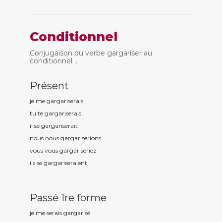
Conditionnel
Conjugaison du verbe gargariser au
conditionnel ...
Présent
je me gargaris
erais
tu te gargaris
erais
il se gargaris
erait
nous nous gargaris
erions
vous vous gargaris
eriez
ils se gargaris
eraient
Passé 1re forme
je me serais gargaris
é