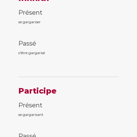
Présent
se gargariser
Passé
s'être gargaris
é
Participe
Présent
se gargaris
ant
Passé