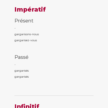
Impératif
Présent
-
gargaris
ons
-nous
gargaris
ez
-vous
Passé
-
gargaris
és
gargaris
és
Infinitif