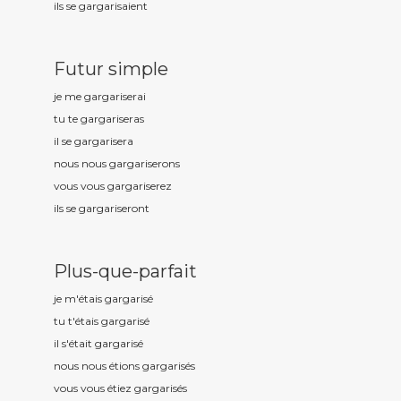
ils se gargaris
aient
Futur simple
je me gargaris
erai
tu te gargaris
eras
il se gargaris
era
nous nous gargaris
erons
vous vous gargaris
erez
ils se gargaris
eront
Plus-que-parfait
je m'étais gargaris
é
tu t'étais gargaris
é
il s'était gargaris
é
nous nous étions gargaris
és
vous vous étiez gargaris
és