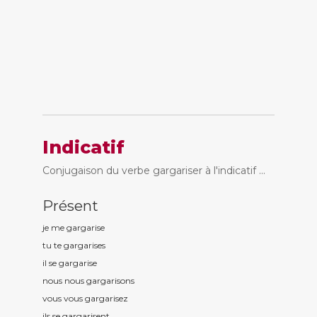
Indicatif
Conjugaison du verbe gargariser à l'indicatif ...
Présent
je me gargaris
e
tu te gargaris
es
il se gargaris
e
nous nous gargaris
ons
vous vous gargaris
ez
ils se gargaris
ent