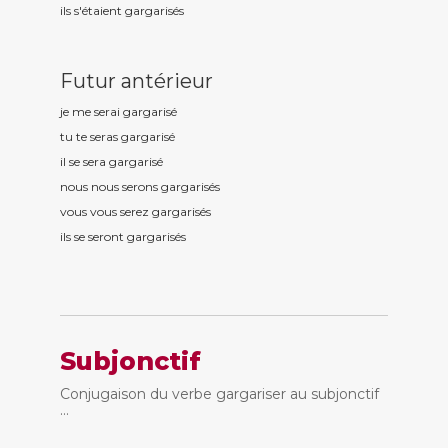
ils s'étaient gargaris
és
Futur antérieur
je me serai gargaris
é
tu te seras gargaris
é
il se sera gargaris
é
nous nous serons gargaris
és
vous vous serez gargaris
és
ils se seront gargaris
és
Subjonctif
Conjugaison du verbe gargariser au subjonctif
...