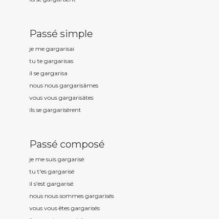
Passé simple
je me gargaris
ai
tu te gargaris
as
il se gargaris
a
nous nous gargaris
âmes
vous vous gargaris
âtes
ils se gargaris
èrent
Passé composé
je me suis gargaris
é
tu t'es gargaris
é
il s'est gargaris
é
nous nous sommes gargaris
és
vous vous êtes gargaris
és