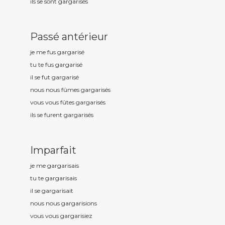
ils se sont gargaris
és
Passé antérieur
je me fus gargaris
é
tu te fus gargaris
é
il se fut gargaris
é
nous nous fûmes gargaris
és
vous vous fûtes gargaris
és
ils se furent gargaris
és
Imparfait
je me gargaris
ais
tu te gargaris
ais
il se gargaris
ait
nous nous gargaris
ions
vous vous gargaris
iez