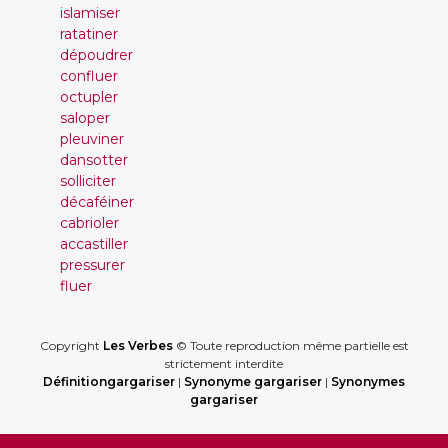
islamiser
ratatiner
dépoudrer
confluer
octupler
saloper
pleuviner
dansotter
solliciter
décaféiner
cabrioler
accastiller
pressurer
fluer
Copyright
Les Verbes
© Toute reproduction même partielle est
strictement interdite
Définitiongargariser
|
Synonyme gargariser
|
Synonymes
gargariser