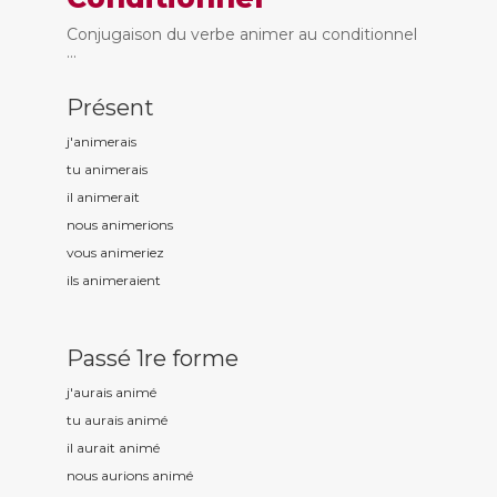
Conjugaison du verbe animer au conditionnel
...
Présent
j'anim
erais
tu anim
erais
il anim
erait
nous anim
erions
vous anim
eriez
ils anim
eraient
Passé 1re forme
j'aurais anim
é
tu aurais anim
é
il aurait anim
é
nous aurions anim
é