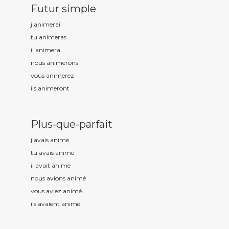
Futur simple
j'anim
erai
tu anim
eras
il anim
era
nous anim
erons
vous anim
erez
ils anim
eront
Plus-que-parfait
j'avais anim
é
tu avais anim
é
il avait anim
é
nous avions anim
é
vous aviez anim
é
ils avaient anim
é