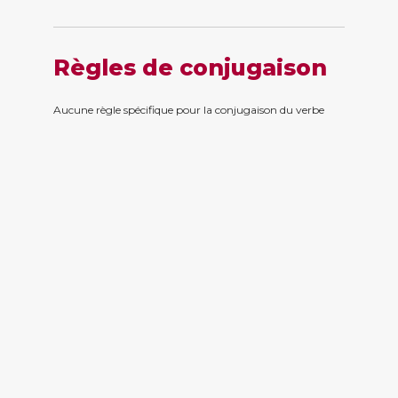
Règles de conjugaison
Aucune règle spécifique pour la conjugaison du verbe