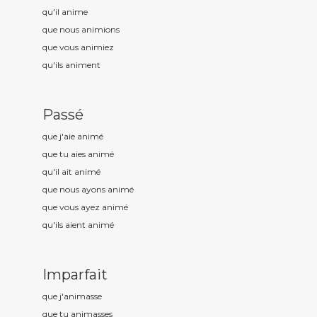
qu'il anim
e
que nous anim
ions
que vous anim
iez
qu'ils anim
ent
Passé
que j'aie anim
é
que tu aies anim
é
qu'il ait anim
é
que nous ayons anim
é
que vous ayez anim
é
qu'ils aient anim
é
Imparfait
que j'anim
asse
que tu anim
asses