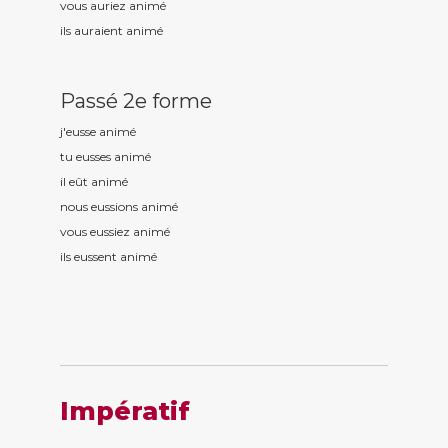
vous auriez anim
é
ils auraient anim
é
Passé 2e forme
j'eusse anim
é
tu eusses anim
é
il eût anim
é
nous eussions anim
é
vous eussiez anim
é
ils eussent anim
é
Impératif