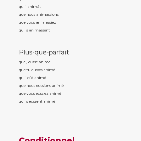
qu'il anim
ât
que nous anim
assions
que vous anim
assiez
qu'ils anim
assent
Plus-que-parfait
que j'eusse anim
é
que tu eusses anim
é
qu'il eût anim
é
que nous eussions anim
é
que vous eussiez anim
é
qu'ils eussent anim
é
Conditionnel