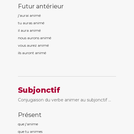
Futur antérieur
j'aurai anim
é
tu auras anim
é
il aura anim
é
nous aurons anim
é
vous aurez anim
é
ils auront anim
é
Subjonctif
Conjugaison du verbe animer au subjonctif ...
Présent
que j'anim
e
que tu anim
es