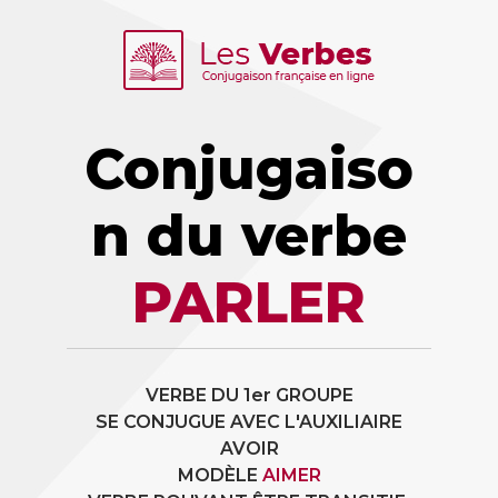
Conjugaiso
n du verbe
PARLER
VERBE DU 1er GROUPE
SE CONJUGUE AVEC L'AUXILIAIRE
AVOIR
MODÈLE
AIMER