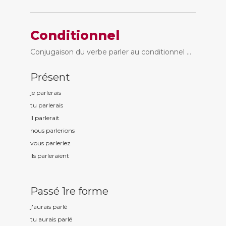
Conditionnel
Conjugaison du verbe parler au conditionnel ...
Présent
je parl
erais
tu parl
erais
il parl
erait
nous parl
erions
vous parl
eriez
ils parl
eraient
Passé 1re forme
j'aurais parl
é
tu aurais parl
é