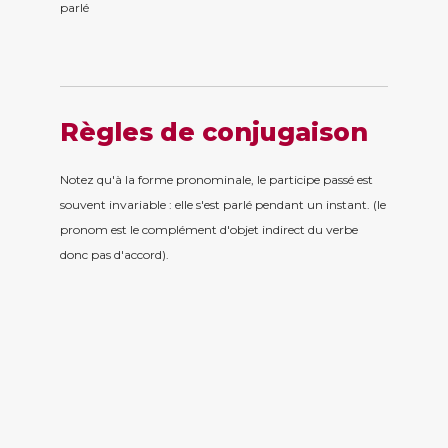
parl
é
Règles de conjugaison
Notez qu'à la forme pronominale, le participe passé est
souvent invariable : elle s'est parlé pendant un instant. (le
pronom est le complément d'objet indirect du verbe
donc pas d'accord).