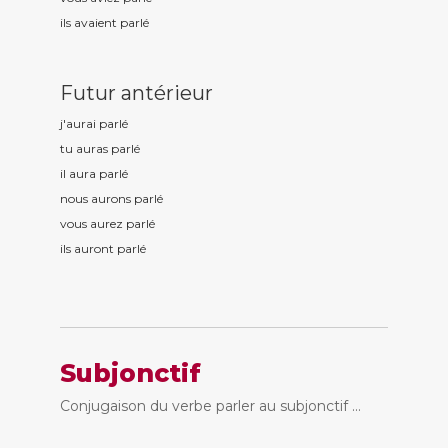
ils avaient parl
é
Futur antérieur
j'aurai parl
é
tu auras parl
é
il aura parl
é
nous aurons parl
é
vous aurez parl
é
ils auront parl
é
Subjonctif
Conjugaison du verbe parler au subjonctif ...