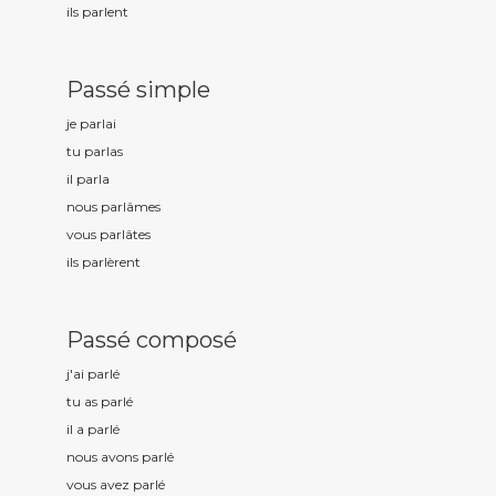
ils parl
ent
Passé simple
je parl
ai
tu parl
as
il parl
a
nous parl
âmes
vous parl
âtes
ils parl
èrent
Passé composé
j'ai parl
é
tu as parl
é
il a parl
é
nous avons parl
é
vous avez parl
é