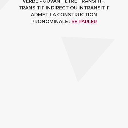
VERBE POUVANT ÊTRE TRANSITIF,
TRANSITIF INDIRECT OU INTRANSITIF
ADMET LA CONSTRUCTION
PRONOMINALE :
SE PARLER