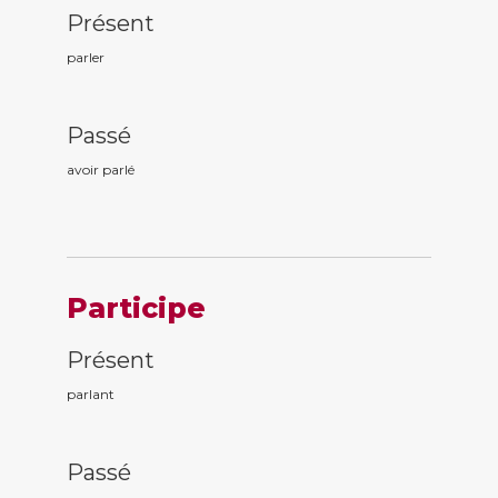
Présent
parler
Passé
avoir parl
é
Participe
Présent
parl
ant
Passé