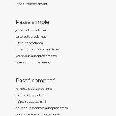
ils se autoproclam
ent
Passé simple
je me autoproclam
ai
tu te autoproclam
as
il se autoproclam
a
nous nous autoproclam
âmes
vous vous autoproclam
âtes
ils se autoproclam
èrent
Passé composé
je me suis autoproclam
é
tu t'es autoproclam
é
il s'est autoproclam
é
nous nous sommes autoproclam
és
vous vous êtes autoproclam
és