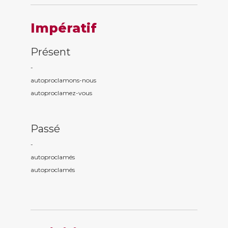
Impératif
Présent
-
autoproclam
ons
-nous
autoproclam
ez
-vous
Passé
-
autoproclam
és
autoproclam
és