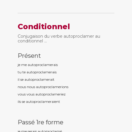
Conditionnel
Conjugaison du verbe autoproclamer au
conditionnel ...
Présent
je me autoproclam
erais
tu te autoproclam
erais
il se autoproclam
erait
nous nous autoproclam
erions
vous vous autoproclam
eriez
ils se autoproclam
eraient
Passé 1re forme
je me serais autoproclam
é