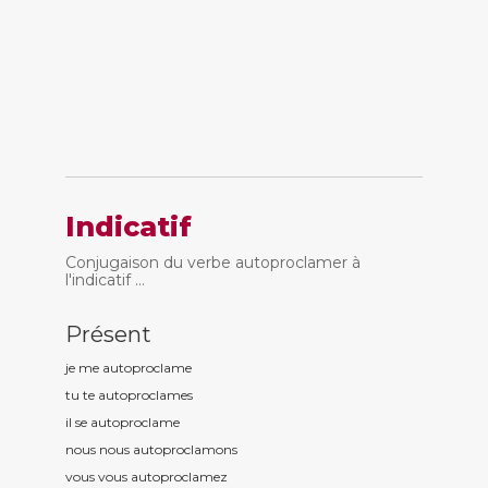
Indicatif
Conjugaison du verbe autoproclamer à
l'indicatif ...
Présent
je me autoproclam
e
tu te autoproclam
es
il se autoproclam
e
nous nous autoproclam
ons
vous vous autoproclam
ez