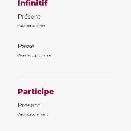
Infinitif
Présent
s'autoproclamer
Passé
s'être autoproclam
é
Participe
Présent
s'autoproclam
ant