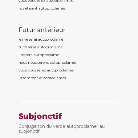
vous vous étiez autoproclam
és
ils s'étaient autoproclam
és
Futur antérieur
je me serai autoproclam
é
tu te seras autoproclam
é
il se sera autoproclam
é
nous nous serons autoproclam
és
vous vous serez autoproclam
és
ils se seront autoproclam
és
Subjonctif
Conjugaison du verbe autoproclamer au
subjonctif ...