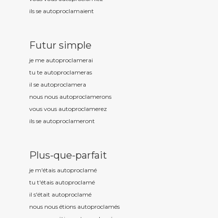
ils se autoproclam
aient
Futur simple
je me autoproclam
erai
tu te autoproclam
eras
il se autoproclam
era
nous nous autoproclam
erons
vous vous autoproclam
erez
ils se autoproclam
eront
Plus-que-parfait
je m'étais autoproclam
é
tu t'étais autoproclam
é
il s'était autoproclam
é
nous nous étions autoproclam
és