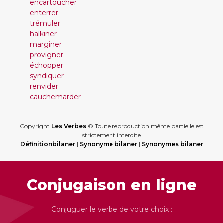
encartoucher
enterrer
trémuler
halkiner
marginer
provigner
échopper
syndiquer
renvider
cauchemarder
Copyright
Les Verbes
© Toute reproduction même partielle est
strictement interdite
Définitionbilaner
|
Synonyme bilaner
|
Synonymes bilaner
Conjugaison en ligne
Conjuguer le verbe de votre choix :