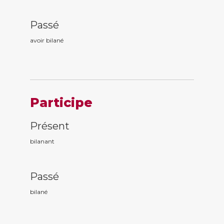
Passé
avoir bilan
é
Participe
Présent
bilan
ant
Passé
bilan
é