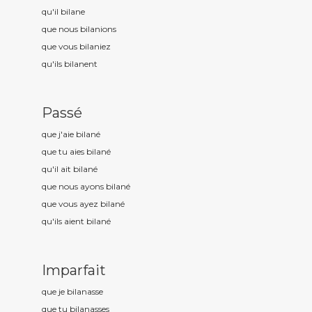
qu'il bilan
e
que nous bilan
ions
que vous bilan
iez
qu'ils bilan
ent
Passé
que j'aie bilan
é
que tu aies bilan
é
qu'il ait bilan
é
que nous ayons bilan
é
que vous ayez bilan
é
qu'ils aient bilan
é
Imparfait
que je bilan
asse
que tu bilan
asses