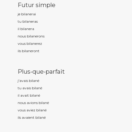
Futur simple
je bilan
erai
tu bilan
eras
il bilan
era
nous bilan
erons
vous bilan
erez
ils bilan
eront
Plus-que-parfait
j'avais bilan
é
tu avais bilan
é
il avait bilan
é
nous avions bilan
é
vous aviez bilan
é
ils avaient bilan
é