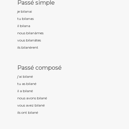
Passé simple
je bilan
ai
tu bilan
as
il bilan
a
nous bilan
âmes
vous bilan
âtes
ils bilan
èrent
Passé composé
j'ai bilan
é
tu as bilan
é
il a bilan
é
nous avons bilan
é
vous avez bilan
é
ils ont bilan
é