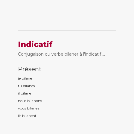
Indicatif
Conjugaison du verbe bilaner à l'indicatif ...
Présent
je bilan
e
tu bilan
es
il bilan
e
nous bilan
ons
vous bilan
ez
ils bilan
ent