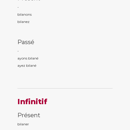
-
bilan
ons
bilan
ez
Passé
-
ayons bilan
é
ayez bilan
é
Infinitif
Présent
bilaner