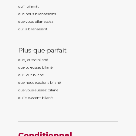
qu'il bilan
ât
que nous bilan
assions
que vous bilan
assiez
qu'ils bilan
assent
Plus-que-parfait
que j'eusse bilan
é
que tu eusses bilan
é
qu'il eût bilan
é
que nous eussions bilan
é
que vous eussiez bilan
é
qu'ils eussent bilan
é
Conditionnel