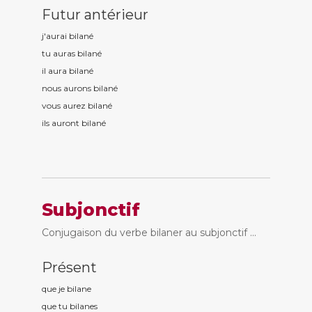
Futur antérieur
j'aurai bilan
é
tu auras bilan
é
il aura bilan
é
nous aurons bilan
é
vous aurez bilan
é
ils auront bilan
é
Subjonctif
Conjugaison du verbe bilaner au subjonctif ...
Présent
que je bilan
e
que tu bilan
es