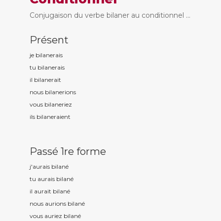
Conjugaison du verbe bilaner au conditionnel ...
Présent
je bilan
erais
tu bilan
erais
il bilan
erait
nous bilan
erions
vous bilan
eriez
ils bilan
eraient
Passé 1re forme
j'aurais bilan
é
tu aurais bilan
é
il aurait bilan
é
nous aurions bilan
é
vous auriez bilan
é