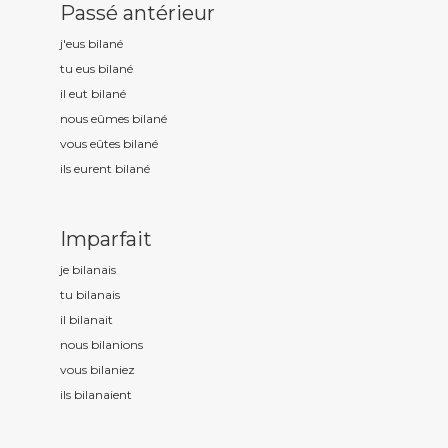
Passé antérieur
j'eus bilan
é
tu eus bilan
é
il eut bilan
é
nous eûmes bilan
é
vous eûtes bilan
é
ils eurent bilan
é
Imparfait
je bilan
ais
tu bilan
ais
il bilan
ait
nous bilan
ions
vous bilan
iez
ils bilan
aient