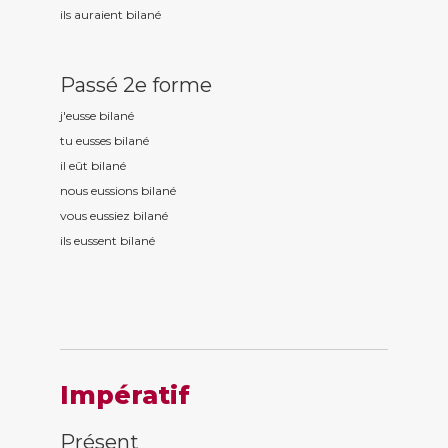
ils auraient bilan
é
Passé 2e forme
j'eusse bilan
é
tu eusses bilan
é
il eût bilan
é
nous eussions bilan
é
vous eussiez bilan
é
ils eussent bilan
é
Impératif
Présent