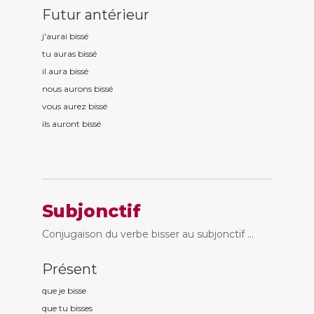
Futur antérieur
j'aurai biss
é
tu auras biss
é
il aura biss
é
nous aurons biss
é
vous aurez biss
é
ils auront biss
é
Subjonctif
Conjugaison du verbe bisser au subjonctif ...
Présent
que je biss
e
que tu biss
es