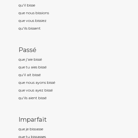
qu'il biss
e
que nous biss
ions
que vous biss
iez
qu'ils biss
ent
Passé
que j'aie biss
é
que tu aies biss
é
qu'il ait biss
é
que nous ayons biss
é
que vous ayez biss
é
qu'ils aient biss
é
Imparfait
que je biss
asse
que tu biss
asses