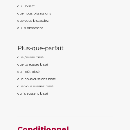
qu'il biss
ât
que nous biss
assions
que vous biss
assiez
qu'ils biss
assent
Plus-que-parfait
que j'eusse biss
é
que tu eusses biss
é
qu'il eût biss
é
que nous eussions biss
é
que vous eussiez biss
é
qu'ils eussent biss
é
Conditionnel