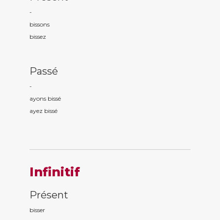
-
biss
ons
biss
ez
Passé
-
ayons biss
é
ayez biss
é
Infinitif
Présent
bisser