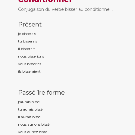
Conjugaison du verbe bisser au conditionnel ...
Présent
je biss
erais
tu biss
erais
il biss
erait
nous biss
erions
vous biss
eriez
ils biss
eraient
Passé 1re forme
j'aurais biss
é
tu aurais biss
é
il aurait biss
é
nous aurions biss
é
vous auriez biss
é