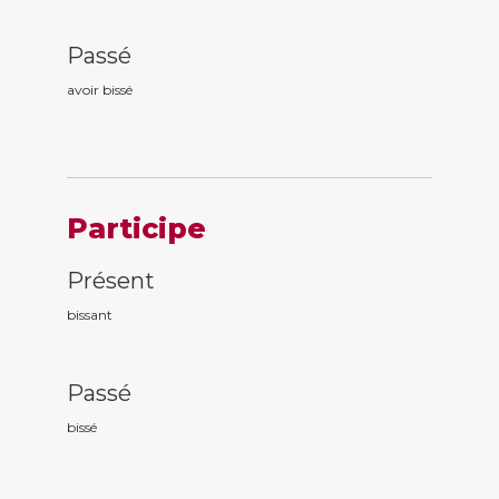
Passé
avoir biss
é
Participe
Présent
biss
ant
Passé
biss
é