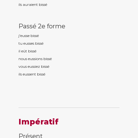
ils auraient biss
é
Passé 2e forme
j'eusse biss
é
tu eusses biss
é
il eût biss
é
nous eussions biss
é
vous eussiez biss
é
ils eussent biss
é
Impératif
Présent