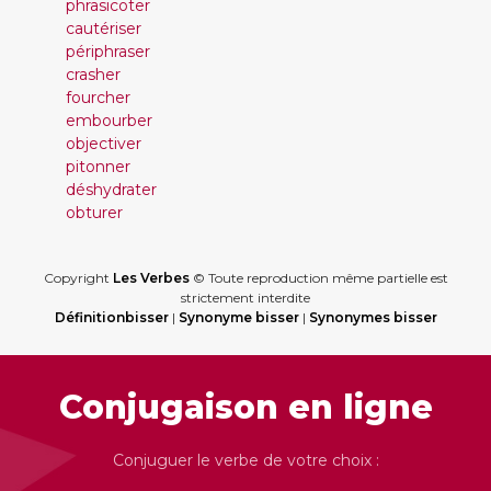
phrasicoter
cautériser
périphraser
crasher
fourcher
embourber
objectiver
pitonner
déshydrater
obturer
Copyright
Les Verbes
© Toute reproduction même partielle est
strictement interdite
Définitionbisser
|
Synonyme bisser
|
Synonymes bisser
Conjugaison en ligne
Conjuguer le verbe de votre choix :