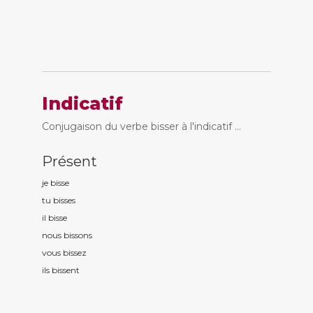
Indicatif
Conjugaison du verbe bisser à l'indicatif ...
Présent
je biss
e
tu biss
es
il biss
e
nous biss
ons
vous biss
ez
ils biss
ent