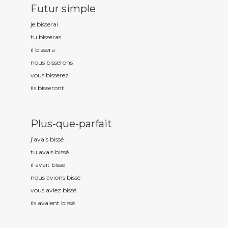
Futur simple
je biss
erai
tu biss
eras
il biss
era
nous biss
erons
vous biss
erez
ils biss
eront
Plus-que-parfait
j'avais biss
é
tu avais biss
é
il avait biss
é
nous avions biss
é
vous aviez biss
é
ils avaient biss
é