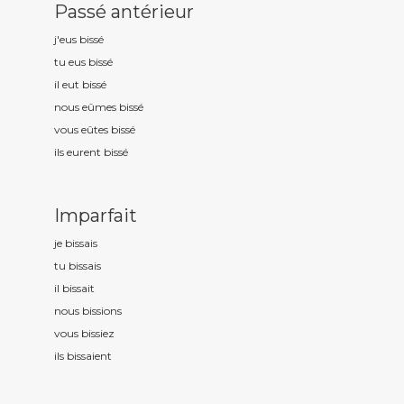
Passé antérieur
j'eus biss
é
tu eus biss
é
il eut biss
é
nous eûmes biss
é
vous eûtes biss
é
ils eurent biss
é
Imparfait
je biss
ais
tu biss
ais
il biss
ait
nous biss
ions
vous biss
iez
ils biss
aient