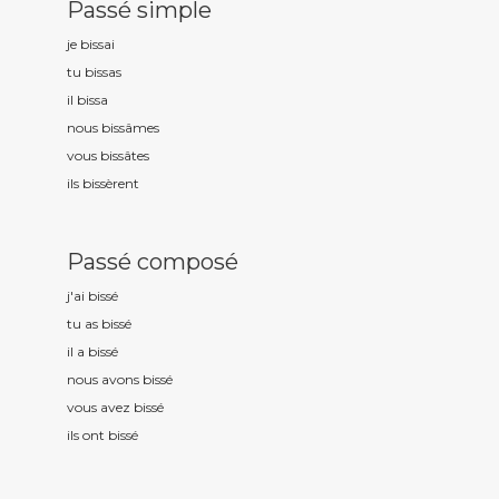
Passé simple
je biss
ai
tu biss
as
il biss
a
nous biss
âmes
vous biss
âtes
ils biss
èrent
Passé composé
j'ai biss
é
tu as biss
é
il a biss
é
nous avons biss
é
vous avez biss
é
ils ont biss
é