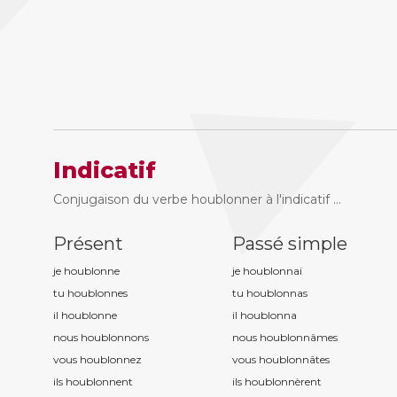
Indicatif
Conjugaison du verbe houblonner à l'indicatif ...
Présent
Passé simple
je houblonn
e
je houblonn
ai
tu houblonn
es
tu houblonn
as
il houblonn
e
il houblonn
a
nous houblonn
ons
nous houblonn
âmes
vous houblonn
ez
vous houblonn
âtes
ils houblonn
ent
ils houblonn
èrent