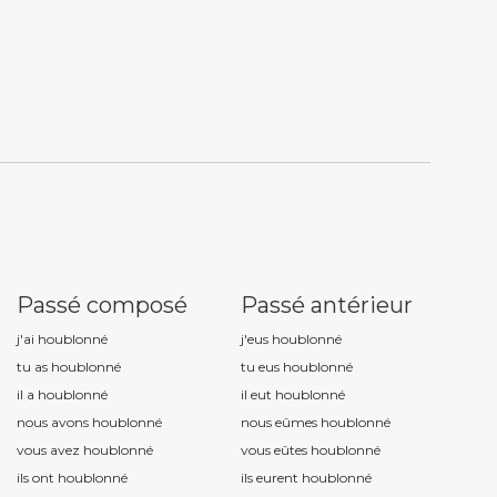
Passé composé
Passé antérieur
j'ai houblonn
é
j'eus houblonn
é
tu as houblonn
é
tu eus houblonn
é
il a houblonn
é
il eut houblonn
é
nous avons houblonn
é
nous eûmes houblonn
é
vous avez houblonn
é
vous eûtes houblonn
é
ils ont houblonn
é
ils eurent houblonn
é