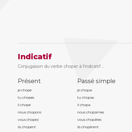
Indicatif
Conjugaison du verbe choper à l'indicatif ...
Présent
Passé simple
je chop
e
je chop
ai
tu chop
es
tu chop
as
il chop
e
il chop
a
nous chop
ons
nous chop
âmes
vous chop
ez
vous chop
âtes
ils chop
ent
ils chop
èrent