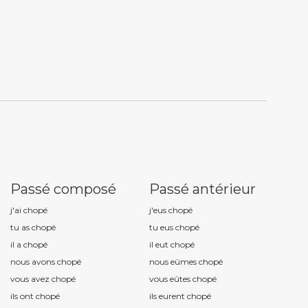
Passé composé
Passé antérieur
j'ai chop
é
j'eus chop
é
tu as chop
é
tu eus chop
é
il a chop
é
il eut chop
é
nous avons chop
é
nous eûmes chop
é
vous avez chop
é
vous eûtes chop
é
ils ont chop
é
ils eurent chop
é