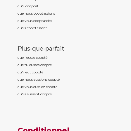
qu'il coopt
ât
que nous coopt
assions
que vous coopt
assiez
qu'ils coopt
assent
Plus-que-parfait
que j'eusse coopt
é
que tu eusses coopt
é
qu'il eût coopt
é
que nous eussions coopt
é
que vous eussiez coopt
é
qu'ils eussent coopt
é
Conditionnel