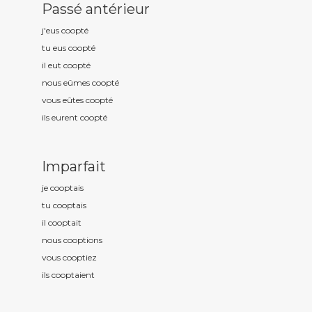
Passé antérieur
j'eus coopt
é
tu eus coopt
é
il eut coopt
é
nous eûmes coopt
é
vous eûtes coopt
é
ils eurent coopt
é
Imparfait
je coopt
ais
tu coopt
ais
il coopt
ait
nous coopt
ions
vous coopt
iez
ils coopt
aient