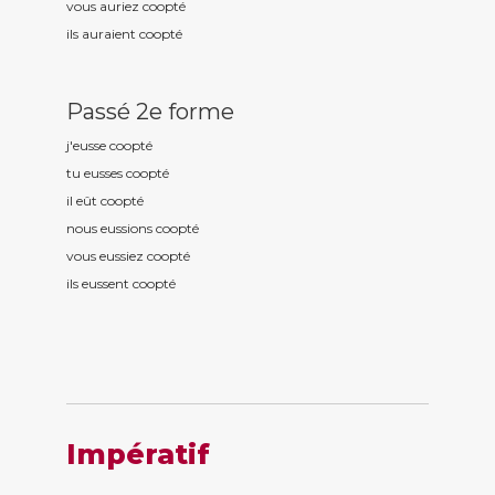
vous auriez coopt
é
ils auraient coopt
é
Passé 2e forme
j'eusse coopt
é
tu eusses coopt
é
il eût coopt
é
nous eussions coopt
é
vous eussiez coopt
é
ils eussent coopt
é
Impératif