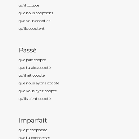
qu'il coopt
e
que nous coopt
ions
que vous coopt
iez
qu'ils coopt
ent
Passé
que j'aie coopt
é
que tu aies coopt
é
qu'il ait coopt
é
que nous ayons coopt
é
que vous ayez coopt
é
qu'ils aient coopt
é
Imparfait
que je coopt
asse
que tu coopt
asses