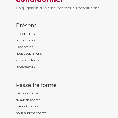
Conjugaison du verbe coopter au conditionnel
...
Présent
je coopt
erais
tu coopt
erais
il coopt
erait
nous coopt
erions
vous coopt
eriez
ils coopt
eraient
Passé 1re forme
j'aurais coopt
é
tu aurais coopt
é
il aurait coopt
é
nous aurions coopt
é