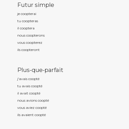
Futur simple
je coopt
erai
tu coopt
eras
il coopt
era
nous coopt
erons
vous coopt
erez
ils coopt
eront
Plus-que-parfait
j'avais coopt
é
tu avais coopt
é
il avait coopt
é
nous avions coopt
é
vous aviez coopt
é
ils avaient coopt
é