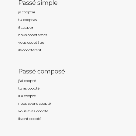
Passé simple
je coopt
ai
tu coopt
as
il coopt
a
nous coopt
âmes
vous coopt
âtes
ils coopt
èrent
Passé composé
j'ai coopt
é
tu as coopt
é
il a coopt
é
nous avons coopt
é
vous avez coopt
é
ils ont coopt
é