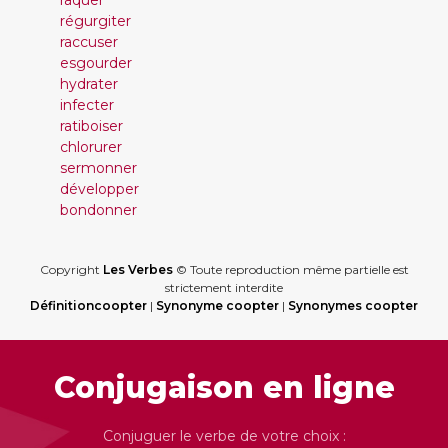
raquer
régurgiter
raccuser
esgourder
hydrater
infecter
ratiboiser
chlorurer
sermonner
développer
bondonner
Copyright
Les Verbes
© Toute reproduction même partielle est
strictement interdite
Définitioncoopter
|
Synonyme coopter
|
Synonymes coopter
Conjugaison en ligne
Conjuguer le verbe de votre choix :