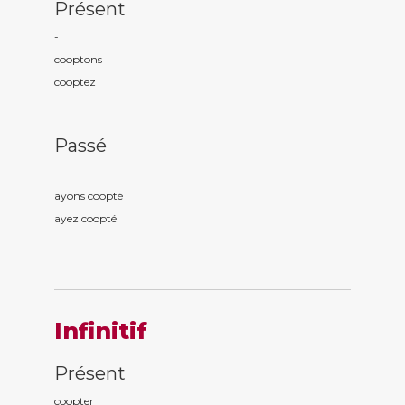
Présent
-
coopt
ons
coopt
ez
Passé
-
ayons coopt
é
ayez coopt
é
Infinitif
Présent
coopter