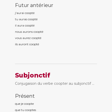
Futur antérieur
j'aurai coopt
é
tu auras coopt
é
il aura coopt
é
nous aurons coopt
é
vous aurez coopt
é
ils auront coopt
é
Subjonctif
Conjugaison du verbe coopter au subjonctif ...
Présent
que je coopt
e
que tu coopt
es