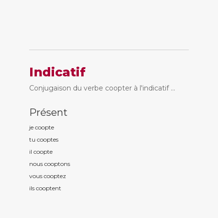
Indicatif
Conjugaison du verbe coopter à l'indicatif ...
Présent
je coopt
e
tu coopt
es
il coopt
e
nous coopt
ons
vous coopt
ez
ils coopt
ent