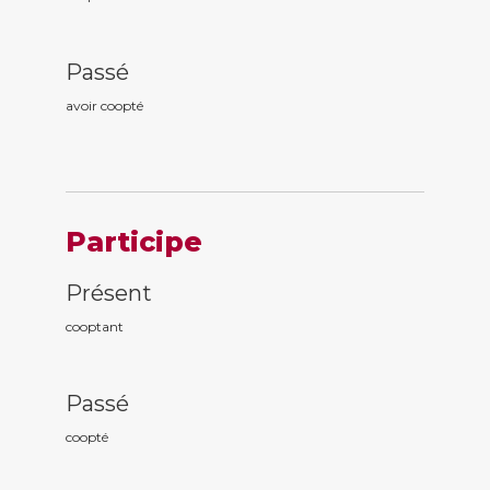
Passé
avoir coopt
é
Participe
Présent
coopt
ant
Passé
coopt
é