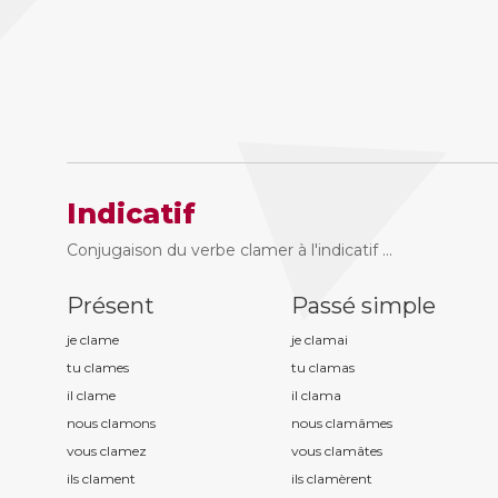
Indicatif
Conjugaison du verbe clamer à l'indicatif ...
Présent
Passé simple
je clam
e
je clam
ai
tu clam
es
tu clam
as
il clam
e
il clam
a
nous clam
ons
nous clam
âmes
vous clam
ez
vous clam
âtes
ils clam
ent
ils clam
èrent