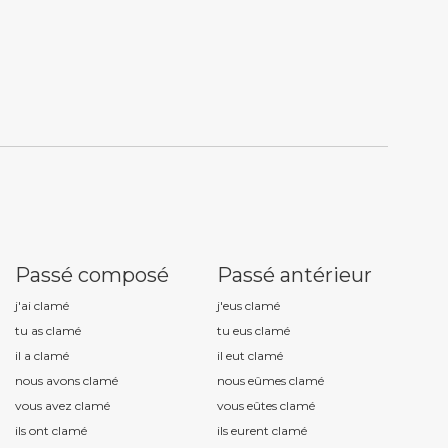
Passé composé
Passé antérieur
j'ai clam
é
j'eus clam
é
tu as clam
é
tu eus clam
é
il a clam
é
il eut clam
é
nous avons clam
é
nous eûmes clam
é
vous avez clam
é
vous eûtes clam
é
ils ont clam
é
ils eurent clam
é