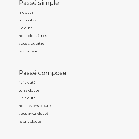
Passé simple
je clout
ai
tu clout
as
il clout
a
nous clout
âmes
vous clout
âtes
ils clout
èrent
Passé composé
j'ai clout
é
tu as clout
é
il a clout
é
nous avons clout
é
vous avez clout
é
ils ont clout
é