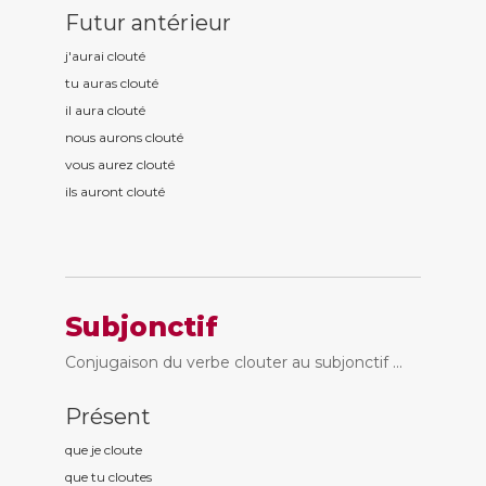
Futur antérieur
j'aurai clout
é
tu auras clout
é
il aura clout
é
nous aurons clout
é
vous aurez clout
é
ils auront clout
é
Subjonctif
Conjugaison du verbe clouter au subjonctif ...
Présent
que je clout
e
que tu clout
es