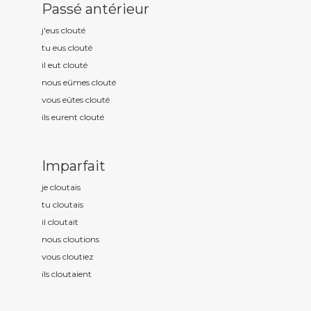
Passé antérieur
j'eus clout
é
tu eus clout
é
il eut clout
é
nous eûmes clout
é
vous eûtes clout
é
ils eurent clout
é
Imparfait
je clout
ais
tu clout
ais
il clout
ait
nous clout
ions
vous clout
iez
ils clout
aient