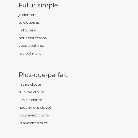
Futur simple
je clout
erai
tu clout
eras
il clout
era
nous clout
erons
vous clout
erez
ils clout
eront
Plus-que-parfait
j'avais clout
é
tu avais clout
é
il avait clout
é
nous avions clout
é
vous aviez clout
é
ils avaient clout
é