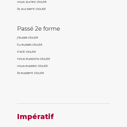
vous auriez clout
é
ils auraient clout
é
Passé 2e forme
j'eusse clout
é
tu eusses clout
é
il eût clout
é
nous eussions clout
é
vous eussiez clout
é
ils eussent clout
é
Impératif