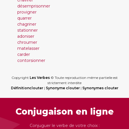
chavirer
désemprisonner
provigner
quarrer
chagriner
stationner
adoniser
chroumer
matelasser
carder
contorsionner
Copyright
Les Verbes
© Toute reproduction même partielle est
strictement interdite
Définitionclouter
|
Synonyme clouter
|
Synonymes clouter
Conjugaison en ligne
Conjuguer le verbe de votre choix :