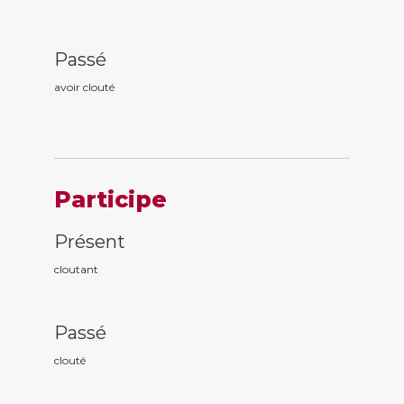
Passé
avoir clout
é
Participe
Présent
clout
ant
Passé
clout
é