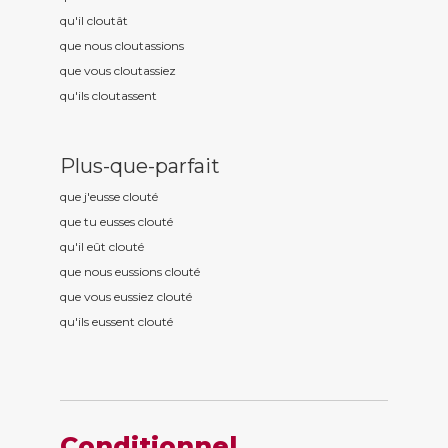
qu'il clout
ât
que nous clout
assions
que vous clout
assiez
qu'ils clout
assent
Plus-que-parfait
que j'eusse clout
é
que tu eusses clout
é
qu'il eût clout
é
que nous eussions clout
é
que vous eussiez clout
é
qu'ils eussent clout
é
Conditionnel