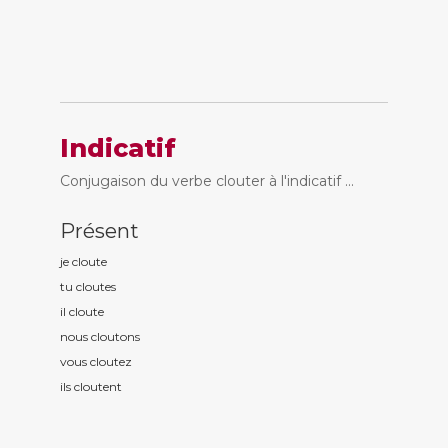
Indicatif
Conjugaison du verbe clouter à l'indicatif ...
Présent
je clout
e
tu clout
es
il clout
e
nous clout
ons
vous clout
ez
ils clout
ent