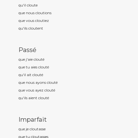
qu'il clout
e
que nous clout
ions
que vous clout
iez
qu'ils clout
ent
Passé
que j'aie clout
é
que tu aies clout
é
qu'il ait clout
é
que nous ayons clout
é
que vous ayez clout
é
qu'ils aient clout
é
Imparfait
que je clout
asse
que tu clout
asses