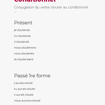
Conjugaison du verbe clouter au conditionnel
...
Présent
je clout
erais
tu clout
erais
il clout
erait
nous clout
erions
vous clout
eriez
ils clout
eraient
Passé 1re forme
j'aurais clout
é
tu aurais clout
é
il aurait clout
é
nous aurions clout
é