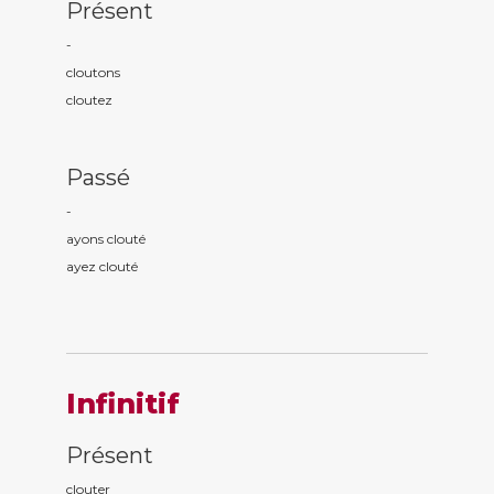
Présent
-
clout
ons
clout
ez
Passé
-
ayons clout
é
ayez clout
é
Infinitif
Présent
clouter