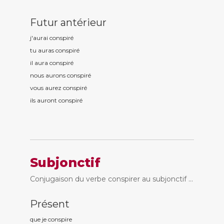
Futur antérieur
j'aurai conspir
é
tu auras conspir
é
il aura conspir
é
nous aurons conspir
é
vous aurez conspir
é
ils auront conspir
é
Subjonctif
Conjugaison du verbe conspirer au subjonctif ...
Présent
que je conspir
e