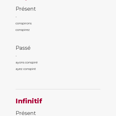
Présent
-
conspir
ons
conspir
ez
Passé
-
ayons conspir
é
ayez conspir
é
Infinitif
Présent