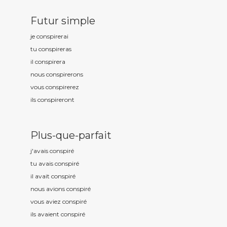
Futur simple
je conspir
erai
tu conspir
eras
il conspir
era
nous conspir
erons
vous conspir
erez
ils conspir
eront
Plus-que-parfait
j'avais conspir
é
tu avais conspir
é
il avait conspir
é
nous avions conspir
é
vous aviez conspir
é
ils avaient conspir
é