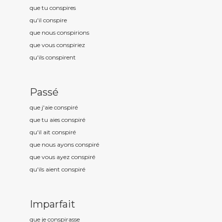
que tu conspir
es
qu'il conspir
e
que nous conspir
ions
que vous conspir
iez
qu'ils conspir
ent
Passé
que j'aie conspir
é
que tu aies conspir
é
qu'il ait conspir
é
que nous ayons conspir
é
que vous ayez conspir
é
qu'ils aient conspir
é
Imparfait
que je conspir
asse