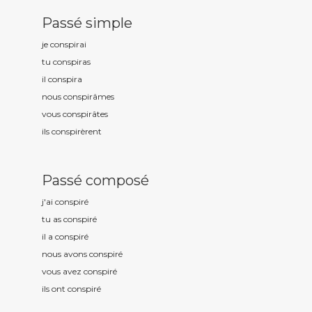
Passé simple
je conspir
ai
tu conspir
as
il conspir
a
nous conspir
âmes
vous conspir
âtes
ils conspir
èrent
Passé composé
j'ai conspir
é
tu as conspir
é
il a conspir
é
nous avons conspir
é
vous avez conspir
é
ils ont conspir
é