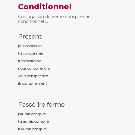
Conditionnel
Conjugaison du verbe conspirer au
conditionnel ...
Présent
je conspir
erais
tu conspir
erais
il conspir
erait
nous conspir
erions
vous conspir
eriez
ils conspir
eraient
Passé 1re forme
j'aurais conspir
é
tu aurais conspir
é
il aurait conspir
é