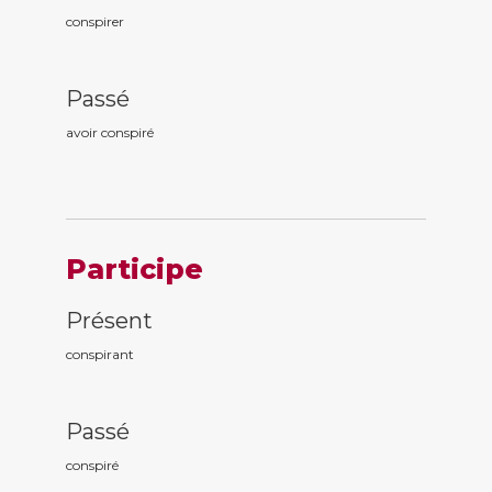
conspirer
Passé
avoir conspir
é
Participe
Présent
conspir
ant
Passé
conspir
é