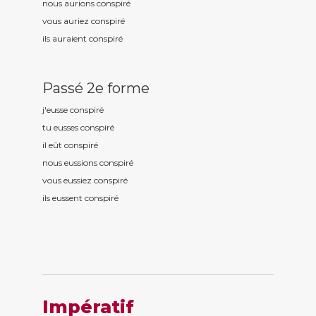
nous aurions conspir
é
vous auriez conspir
é
ils auraient conspir
é
Passé 2e forme
j'eusse conspir
é
tu eusses conspir
é
il eût conspir
é
nous eussions conspir
é
vous eussiez conspir
é
ils eussent conspir
é
Impératif