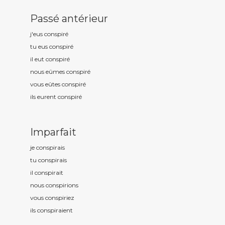
Passé antérieur
j'eus conspir
é
tu eus conspir
é
il eut conspir
é
nous eûmes conspir
é
vous eûtes conspir
é
ils eurent conspir
é
Imparfait
je conspir
ais
tu conspir
ais
il conspir
ait
nous conspir
ions
vous conspir
iez
ils conspir
aient