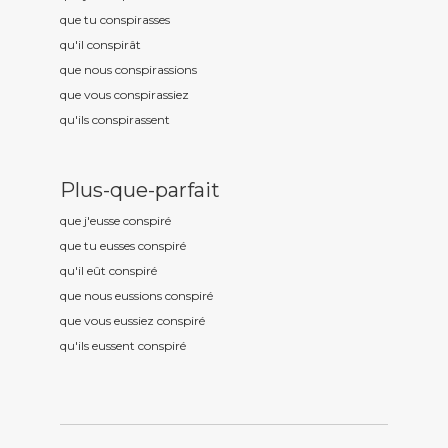
que tu conspir
asses
qu'il conspir
ât
que nous conspir
assions
que vous conspir
assiez
qu'ils conspir
assent
Plus-que-parfait
que j'eusse conspir
é
que tu eusses conspir
é
qu'il eût conspir
é
que nous eussions conspir
é
que vous eussiez conspir
é
qu'ils eussent conspir
é