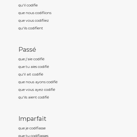
qu'il codifi
e
que nous codifi
ions
que vous codifi
iez
qu'ils codifi
ent
Passé
que j'aie codifi
é
que tu aies codifi
é
qu'il ait codifi
é
que nous ayons codifi
é
que vous ayez codifi
é
qu'ils aient codifi
é
Imparfait
que je codifi
asse
que tu codifi
asses