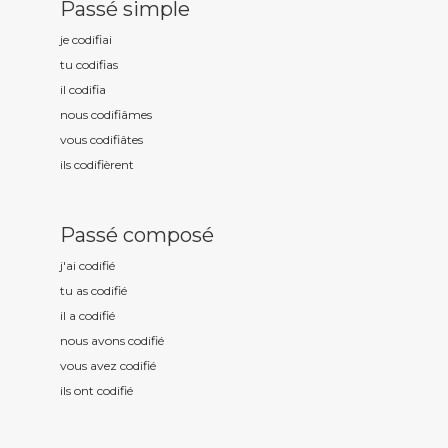
Passé simple
je codifi
ai
tu codifi
as
il codifi
a
nous codifi
âmes
vous codifi
âtes
ils codifi
èrent
Passé composé
j'ai codifi
é
tu as codifi
é
il a codifi
é
nous avons codifi
é
vous avez codifi
é
ils ont codifi
é