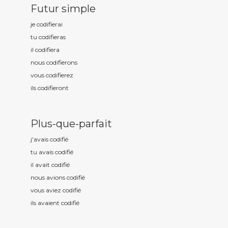
Futur simple
je codifi
erai
tu codifi
eras
il codifi
era
nous codifi
erons
vous codifi
erez
ils codifi
eront
Plus-que-parfait
j'avais codifi
é
tu avais codifi
é
il avait codifi
é
nous avions codifi
é
vous aviez codifi
é
ils avaient codifi
é