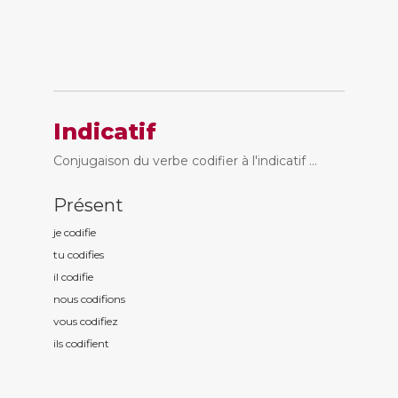
Indicatif
Conjugaison du verbe codifier à l'indicatif ...
Présent
je codifi
e
tu codifi
es
il codifi
e
nous codifi
ons
vous codifi
ez
ils codifi
ent