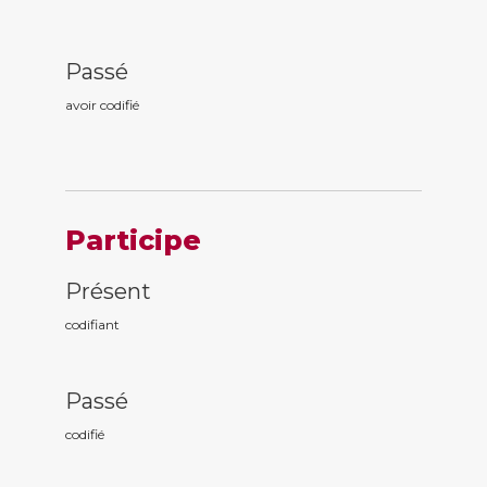
Passé
avoir codifi
é
Participe
Présent
codifi
ant
Passé
codifi
é