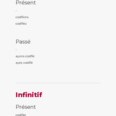
Présent
-
codifi
ons
codifi
ez
Passé
-
ayons codifi
é
ayez codifi
é
Infinitif
Présent
codifier