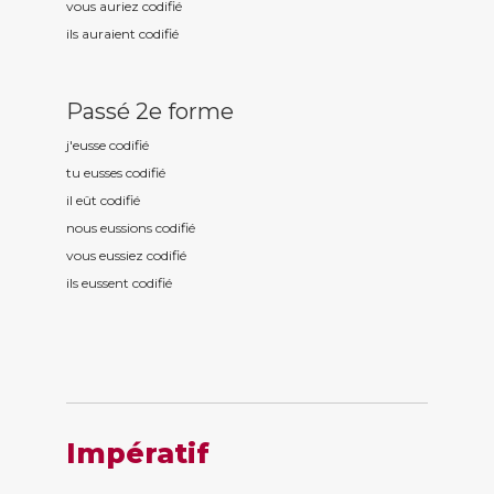
vous auriez codifi
é
ils auraient codifi
é
Passé 2e forme
j'eusse codifi
é
tu eusses codifi
é
il eût codifi
é
nous eussions codifi
é
vous eussiez codifi
é
ils eussent codifi
é
Impératif