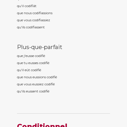
qu'il codifi
ât
que nous codifi
assions
que vous codifi
assiez
qu'ils codifi
assent
Plus-que-parfait
que j'eusse codifi
é
que tu eusses codifi
é
qu'il eût codifi
é
que nous eussions codifi
é
que vous eussiez codifi
é
qu'ils eussent codifi
é
Conditionnel