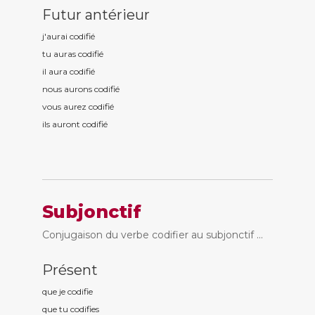
Futur antérieur
j'aurai codifi
é
tu auras codifi
é
il aura codifi
é
nous aurons codifi
é
vous aurez codifi
é
ils auront codifi
é
Subjonctif
Conjugaison du verbe codifier au subjonctif ...
Présent
que je codifi
e
que tu codifi
es