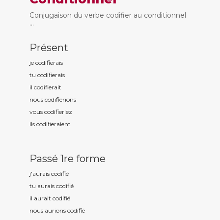
Conjugaison du verbe codifier au conditionnel
...
Présent
je codifi
erais
tu codifi
erais
il codifi
erait
nous codifi
erions
vous codifi
eriez
ils codifi
eraient
Passé 1re forme
j'aurais codifi
é
tu aurais codifi
é
il aurait codifi
é
nous aurions codifi
é