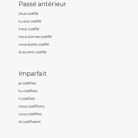
Passé antérieur
j'eus codifi
é
tu eus codifi
é
il eut codifi
é
nous eûmes codifi
é
vous eûtes codifi
é
ils eurent codifi
é
Imparfait
je codifi
ais
tu codifi
ais
il codifi
ait
nous codifi
ions
vous codifi
iez
ils codifi
aient