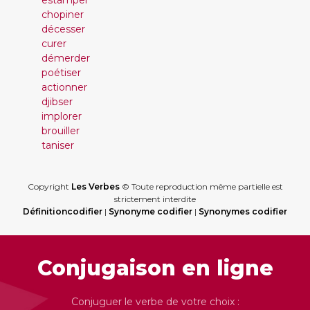
estamper
chopiner
décesser
curer
démerder
poétiser
actionner
djibser
implorer
brouiller
taniser
Copyright
Les Verbes
© Toute reproduction même partielle est
strictement interdite
Définitioncodifier
|
Synonyme codifier
|
Synonymes codifier
Conjugaison en ligne
Conjuguer le verbe de votre choix :