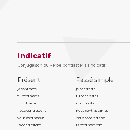
Indicatif
Conjugaison du verbe contraster à l'indicatif ...
Présent
Passé simple
je contrast
e
je contrast
ai
tu contrast
es
tu contrast
as
il contrast
e
il contrast
a
nous contrast
ons
nous contrast
âmes
vous contrast
ez
vous contrast
âtes
ils contrast
ent
ils contrast
èrent