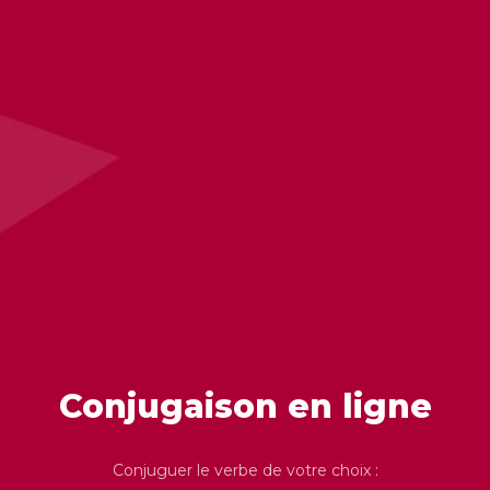
Conjugaison en ligne
Conjuguer le verbe de votre choix :