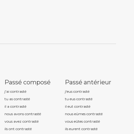
Passé composé
Passé antérieur
j'ai contrast
é
j'eus contrast
é
tu as contrast
é
tu eus contrast
é
il a contrast
é
il eut contrast
é
nous avons contrast
é
nous eûmes contrast
é
vous avez contrast
é
vous eûtes contrast
é
ils ont contrast
é
ils eurent contrast
é