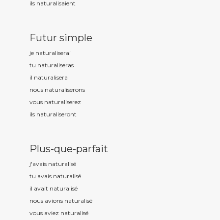
ils naturalis
aient
Futur simple
je naturalis
erai
tu naturalis
eras
il naturalis
era
nous naturalis
erons
vous naturalis
erez
ils naturalis
eront
Plus-que-parfait
j'avais naturalis
é
tu avais naturalis
é
il avait naturalis
é
nous avions naturalis
é
vous aviez naturalis
é