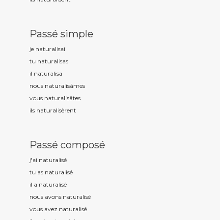
Passé simple
je naturalis
ai
tu naturalis
as
il naturalis
a
nous naturalis
âmes
vous naturalis
âtes
ils naturalis
èrent
Passé composé
j'ai naturalis
é
tu as naturalis
é
il a naturalis
é
nous avons naturalis
é
vous avez naturalis
é