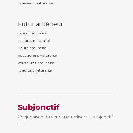
ils avaient naturalis
é
Futur antérieur
j'aurai naturalis
é
tu auras naturalis
é
il aura naturalis
é
nous aurons naturalis
é
vous aurez naturalis
é
ils auront naturalis
é
Subjonctif
Conjugaison du verbe naturaliser au subjonctif
...