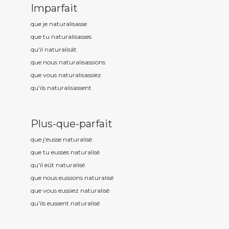
Imparfait
que je naturalis
asse
que tu naturalis
asses
qu'il naturalis
ât
que nous naturalis
assions
que vous naturalis
assiez
qu'ils naturalis
assent
Plus-que-parfait
que j'eusse naturalis
é
que tu eusses naturalis
é
qu'il eût naturalis
é
que nous eussions naturalis
é
que vous eussiez naturalis
é
qu'ils eussent naturalis
é