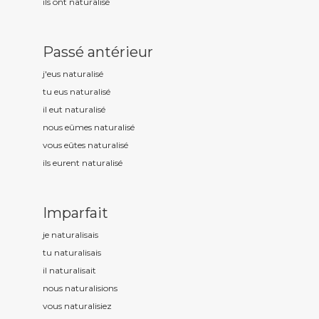
ils ont naturalis
é
Passé antérieur
j'eus naturalis
é
tu eus naturalis
é
il eut naturalis
é
nous eûmes naturalis
é
vous eûtes naturalis
é
ils eurent naturalis
é
Imparfait
je naturalis
ais
tu naturalis
ais
il naturalis
ait
nous naturalis
ions
vous naturalis
iez