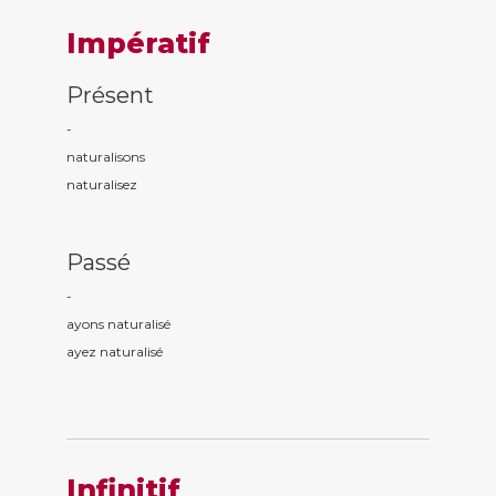
Impératif
Présent
-
naturalis
ons
naturalis
ez
Passé
-
ayons naturalis
é
ayez naturalis
é
Infinitif