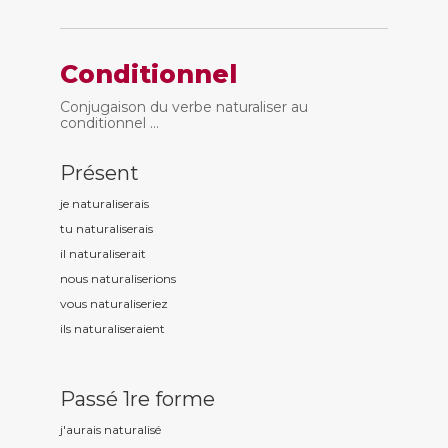
Conditionnel
Conjugaison du verbe naturaliser au
conditionnel ...
Présent
je naturalis
erais
tu naturalis
erais
il naturalis
erait
nous naturalis
erions
vous naturalis
eriez
ils naturalis
eraient
Passé 1re forme
j'aurais naturalis
é