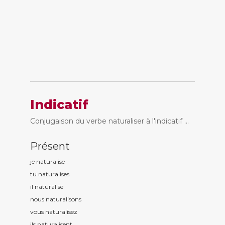
Indicatif
Conjugaison du verbe naturaliser à l'indicatif ...
Présent
je naturalis
e
tu naturalis
es
il naturalis
e
nous naturalis
ons
vous naturalis
ez
ils naturalis
ent