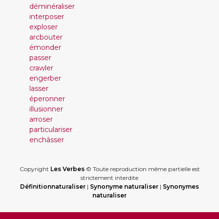
déminéraliser
interposer
exploser
arcbouter
émonder
passer
crawler
engerber
lasser
éperonner
illusionner
arroser
particulariser
enchâsser
Copyright
Les Verbes
© Toute reproduction même partielle est
strictement interdite
Définitionnaturaliser
|
Synonyme naturaliser
|
Synonymes
naturaliser