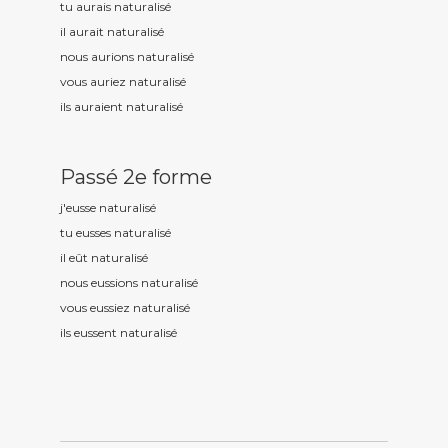
tu aurais naturalis
é
il aurait naturalis
é
nous aurions naturalis
é
vous auriez naturalis
é
ils auraient naturalis
é
Passé 2e forme
j'eusse naturalis
é
tu eusses naturalis
é
il eût naturalis
é
nous eussions naturalis
é
vous eussiez naturalis
é
ils eussent naturalis
é