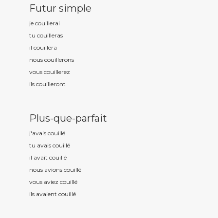
Futur simple
je couill
erai
tu couill
eras
il couill
era
nous couill
erons
vous couill
erez
ils couill
eront
Plus-que-parfait
j'avais couill
é
tu avais couill
é
il avait couill
é
nous avions couill
é
vous aviez couill
é
ils avaient couill
é