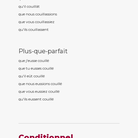
qu'il couill
ât
que nous couill
assions
que vous couill
assiez
qu'ils couill
assent
Plus-que-parfait
que j'eusse couill
é
que tu eusses couill
é
qu'il eût couill
é
que nous eussions couill
é
que vous eussiez couill
é
qu'ils eussent couill
é
Conditionnel