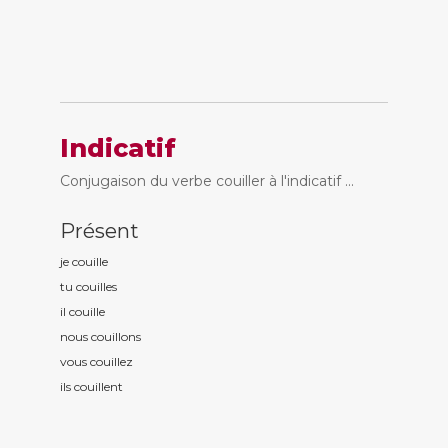
Indicatif
Conjugaison du verbe couiller à l'indicatif ...
Présent
je couill
e
tu couill
es
il couill
e
nous couill
ons
vous couill
ez
ils couill
ent