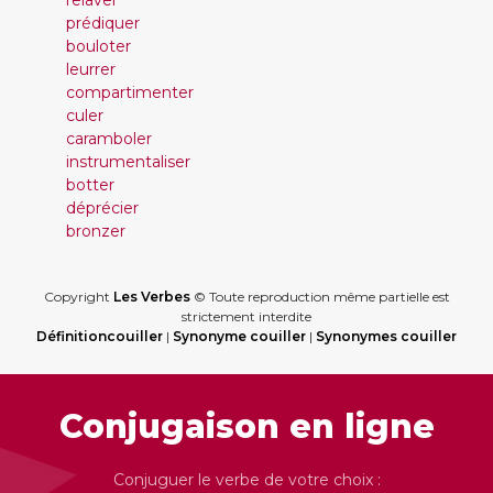
relaver
prédiquer
bouloter
leurrer
compartimenter
culer
caramboler
instrumentaliser
botter
déprécier
bronzer
Copyright
Les Verbes
© Toute reproduction même partielle est
strictement interdite
Définitioncouiller
|
Synonyme couiller
|
Synonymes couiller
Conjugaison en ligne
Conjuguer le verbe de votre choix :