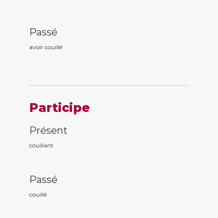
Passé
avoir couill
é
Participe
Présent
couill
ant
Passé
couill
é