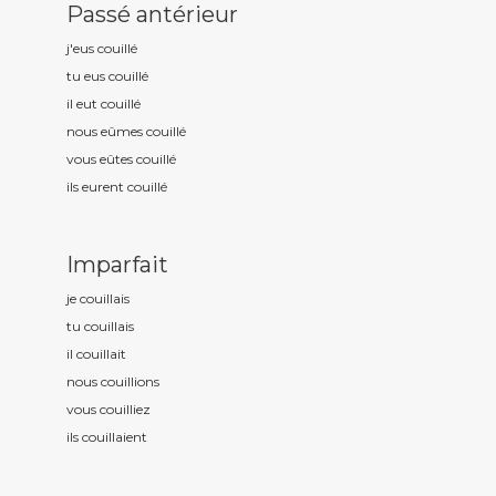
Passé antérieur
j'eus couill
é
tu eus couill
é
il eut couill
é
nous eûmes couill
é
vous eûtes couill
é
ils eurent couill
é
Imparfait
je couill
ais
tu couill
ais
il couill
ait
nous couill
ions
vous couill
iez
ils couill
aient