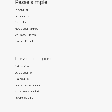
Passé simple
je couill
ai
tu couill
as
il couill
a
nous couill
âmes
vous couill
âtes
ils couill
èrent
Passé composé
j'ai couill
é
tu as couill
é
il a couill
é
nous avons couill
é
vous avez couill
é
ils ont couill
é