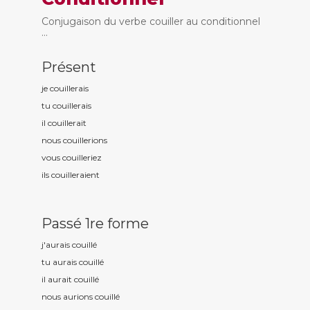
Conjugaison du verbe couiller au conditionnel
...
Présent
je couill
erais
tu couill
erais
il couill
erait
nous couill
erions
vous couill
eriez
ils couill
eraient
Passé 1re forme
j'aurais couill
é
tu aurais couill
é
il aurait couill
é
nous aurions couill
é