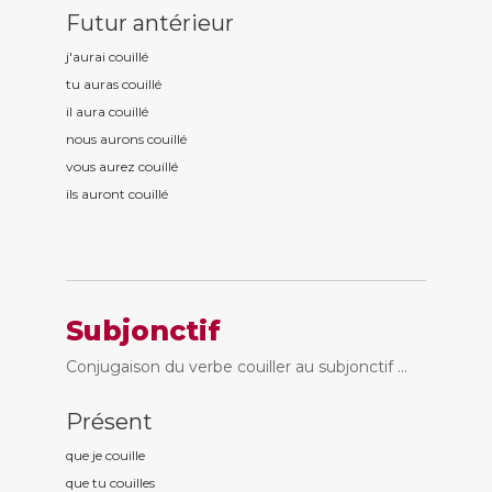
Futur antérieur
j'aurai couill
é
tu auras couill
é
il aura couill
é
nous aurons couill
é
vous aurez couill
é
ils auront couill
é
Subjonctif
Conjugaison du verbe couiller au subjonctif ...
Présent
que je couill
e
que tu couill
es