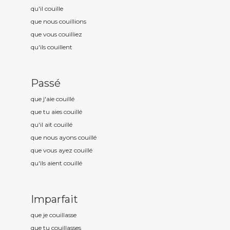
qu'il couill
e
que nous couill
ions
que vous couill
iez
qu'ils couill
ent
Passé
que j'aie couill
é
que tu aies couill
é
qu'il ait couill
é
que nous ayons couill
é
que vous ayez couill
é
qu'ils aient couill
é
Imparfait
que je couill
asse
que tu couill
asses