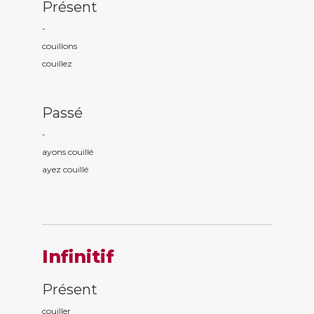
Présent
-
couill
ons
couill
ez
Passé
-
ayons couill
é
ayez couill
é
Infinitif
Présent
couiller