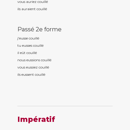
vous auriez couill
é
ils auraient couill
é
Passé 2e forme
j'eusse couill
é
tu eusses couill
é
il eût couill
é
nous eussions couill
é
vous eussiez couill
é
ils eussent couill
é
Impératif