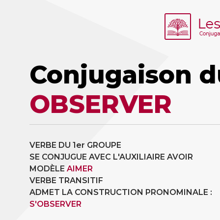
Conjugaison d
OBSERVER
VERBE DU 1er GROUPE
SE CONJUGUE AVEC L'AUXILIAIRE AVOIR
MODÈLE
AIMER
VERBE TRANSITIF
ADMET LA CONSTRUCTION PRONOMINALE :
S'OBSERVER