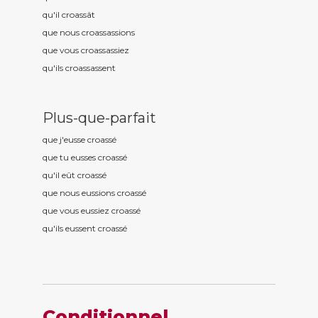
qu'il croass
ât
que nous croass
assions
que vous croass
assiez
qu'ils croass
assent
Plus-que-parfait
que j'eusse croass
é
que tu eusses croass
é
qu'il eût croass
é
que nous eussions croass
é
que vous eussiez croass
é
qu'ils eussent croass
é
Conditionnel