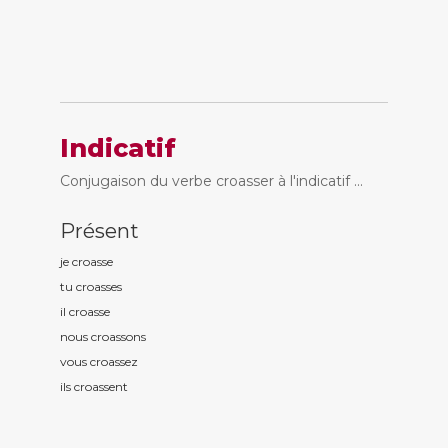
Indicatif
Conjugaison du verbe croasser à l'indicatif ...
Présent
je croass
e
tu croass
es
il croass
e
nous croass
ons
vous croass
ez
ils croass
ent