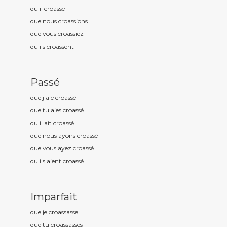
qu'il croass
e
que nous croass
ions
que vous croass
iez
qu'ils croass
ent
Passé
que j'aie croass
é
que tu aies croass
é
qu'il ait croass
é
que nous ayons croass
é
que vous ayez croass
é
qu'ils aient croass
é
Imparfait
que je croass
asse
que tu croass
asses