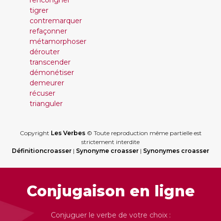
rencongner
tigrer
contremarquer
refaçonner
métamorphoser
dérouter
transcender
démonétiser
demeurer
récuser
trianguler
Copyright
Les Verbes
© Toute reproduction même partielle est
strictement interdite
Définitioncroasser
|
Synonyme croasser
|
Synonymes croasser
Conjugaison en ligne
Conjuguer le verbe de votre choix :