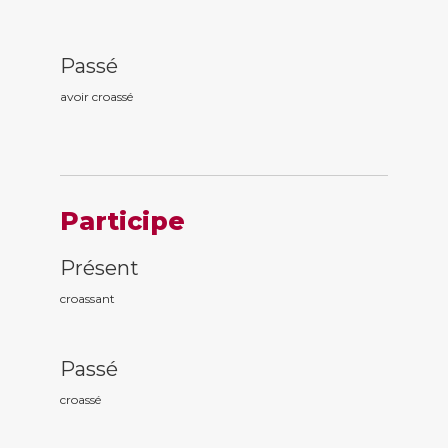
Passé
avoir croass
é
Participe
Présent
croass
ant
Passé
croass
é