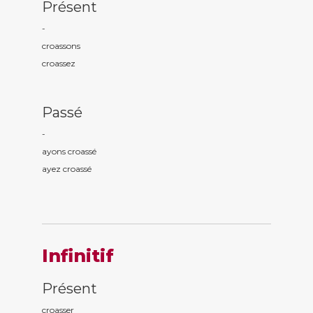
Présent
-
croass
ons
croass
ez
Passé
-
ayons croass
é
ayez croass
é
Infinitif
Présent
croasser