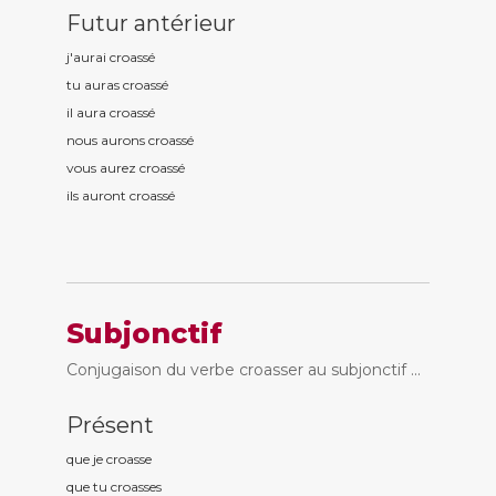
Futur antérieur
j'aurai croass
é
tu auras croass
é
il aura croass
é
nous aurons croass
é
vous aurez croass
é
ils auront croass
é
Subjonctif
Conjugaison du verbe croasser au subjonctif ...
Présent
que je croass
e
que tu croass
es