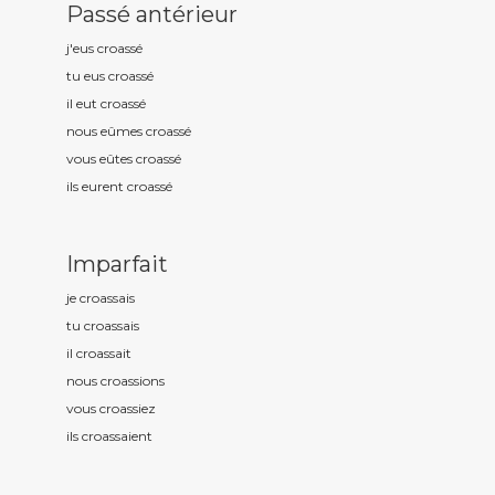
Passé antérieur
j'eus croass
é
tu eus croass
é
il eut croass
é
nous eûmes croass
é
vous eûtes croass
é
ils eurent croass
é
Imparfait
je croass
ais
tu croass
ais
il croass
ait
nous croass
ions
vous croass
iez
ils croass
aient