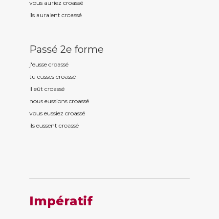
vous auriez croass
é
ils auraient croass
é
Passé 2e forme
j'eusse croass
é
tu eusses croass
é
il eût croass
é
nous eussions croass
é
vous eussiez croass
é
ils eussent croass
é
Impératif