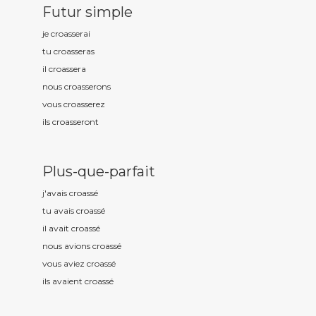
Futur simple
je croass
erai
tu croass
eras
il croass
era
nous croass
erons
vous croass
erez
ils croass
eront
Plus-que-parfait
j'avais croass
é
tu avais croass
é
il avait croass
é
nous avions croass
é
vous aviez croass
é
ils avaient croass
é