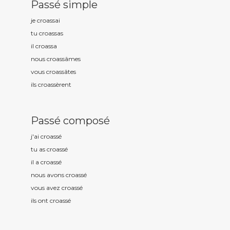
Passé simple
je croass
ai
tu croass
as
il croass
a
nous croass
âmes
vous croass
âtes
ils croass
èrent
Passé composé
j'ai croass
é
tu as croass
é
il a croass
é
nous avons croass
é
vous avez croass
é
ils ont croass
é