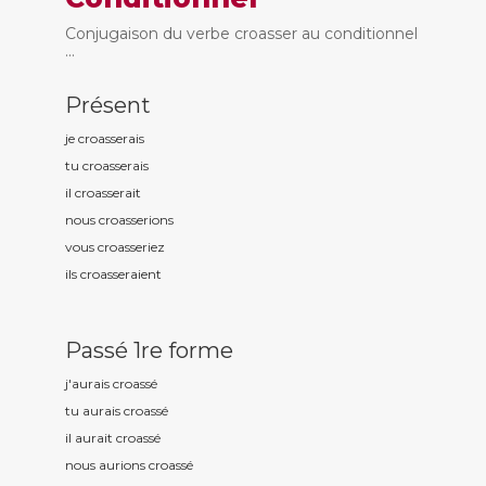
Conjugaison du verbe croasser au conditionnel
...
Présent
je croass
erais
tu croass
erais
il croass
erait
nous croass
erions
vous croass
eriez
ils croass
eraient
Passé 1re forme
j'aurais croass
é
tu aurais croass
é
il aurait croass
é
nous aurions croass
é