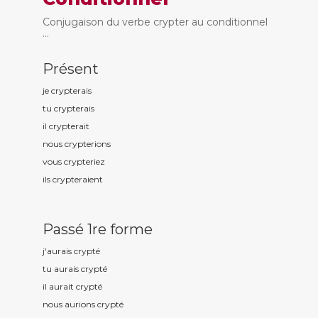
Conjugaison du verbe crypter au conditionnel
...
Présent
je crypt
erais
tu crypt
erais
il crypt
erait
nous crypt
erions
vous crypt
eriez
ils crypt
eraient
Passé 1re forme
j'aurais crypt
é
tu aurais crypt
é
il aurait crypt
é
nous aurions crypt
é