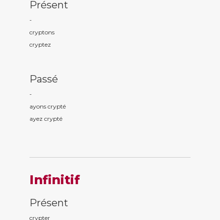
Présent
-
crypt
ons
crypt
ez
Passé
-
ayons crypt
é
ayez crypt
é
Infinitif
Présent
crypter