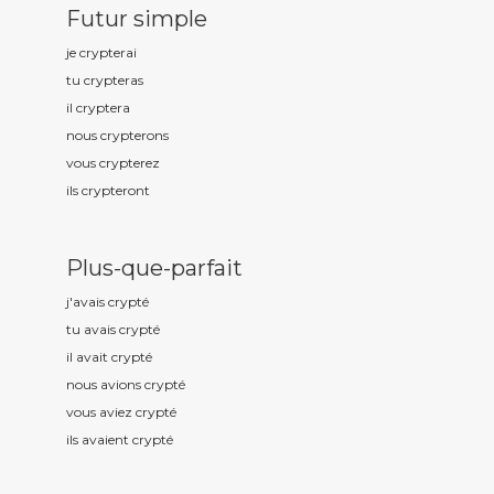
Futur simple
je crypt
erai
tu crypt
eras
il crypt
era
nous crypt
erons
vous crypt
erez
ils crypt
eront
Plus-que-parfait
j'avais crypt
é
tu avais crypt
é
il avait crypt
é
nous avions crypt
é
vous aviez crypt
é
ils avaient crypt
é