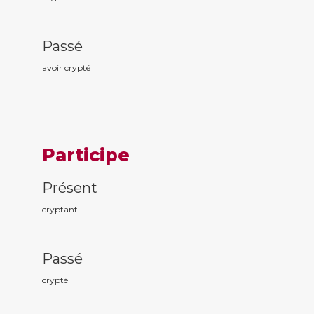
Passé
avoir crypt
é
Participe
Présent
crypt
ant
Passé
crypt
é