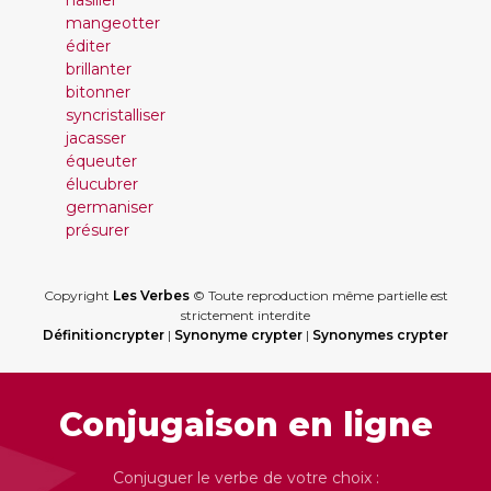
nasiller
mangeotter
éditer
brillanter
bitonner
syncristalliser
jacasser
équeuter
élucubrer
germaniser
présurer
Copyright
Les Verbes
© Toute reproduction même partielle est
strictement interdite
Définitioncrypter
|
Synonyme crypter
|
Synonymes crypter
Conjugaison en ligne
Conjuguer le verbe de votre choix :