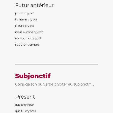
Futur antérieur
j'aurai crypt
é
tu auras crypt
é
il aura crypt
é
nous aurons crypt
é
vous aurez crypt
é
ils auront crypt
é
Subjonctif
Conjugaison du verbe crypter au subjonctif ...
Présent
que je crypt
e
que tu crypt
es