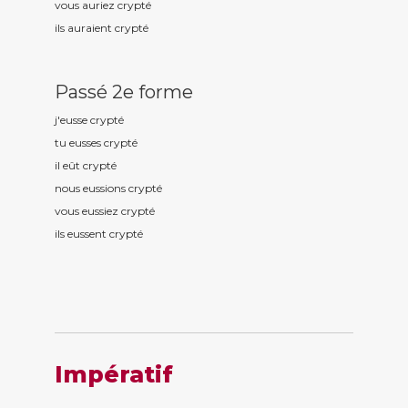
vous auriez crypt
é
ils auraient crypt
é
Passé 2e forme
j'eusse crypt
é
tu eusses crypt
é
il eût crypt
é
nous eussions crypt
é
vous eussiez crypt
é
ils eussent crypt
é
Impératif