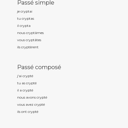
Passé simple
je crypt
ai
tu crypt
as
il crypt
a
nous crypt
âmes
vous crypt
âtes
ils crypt
èrent
Passé composé
j'ai crypt
é
tu as crypt
é
il a crypt
é
nous avons crypt
é
vous avez crypt
é
ils ont crypt
é