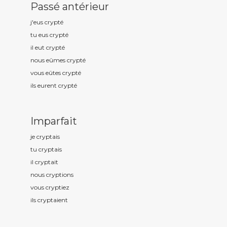
Passé antérieur
j'eus crypt
é
tu eus crypt
é
il eut crypt
é
nous eûmes crypt
é
vous eûtes crypt
é
ils eurent crypt
é
Imparfait
je crypt
ais
tu crypt
ais
il crypt
ait
nous crypt
ions
vous crypt
iez
ils crypt
aient