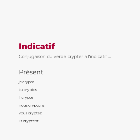
Indicatif
Conjugaison du verbe crypter à l'indicatif ...
Présent
je crypt
e
tu crypt
es
il crypt
e
nous crypt
ons
vous crypt
ez
ils crypt
ent