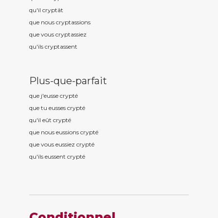
qu'il crypt
ât
que nous crypt
assions
que vous crypt
assiez
qu'ils crypt
assent
Plus-que-parfait
que j'eusse crypt
é
que tu eusses crypt
é
qu'il eût crypt
é
que nous eussions crypt
é
que vous eussiez crypt
é
qu'ils eussent crypt
é
Conditionnel