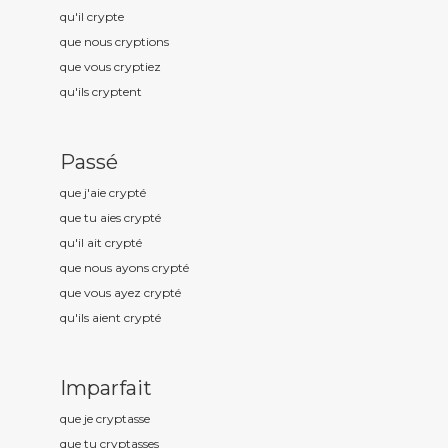
qu'il crypt
e
que nous crypt
ions
que vous crypt
iez
qu'ils crypt
ent
Passé
que j'aie crypt
é
que tu aies crypt
é
qu'il ait crypt
é
que nous ayons crypt
é
que vous ayez crypt
é
qu'ils aient crypt
é
Imparfait
que je crypt
asse
que tu crypt
asses