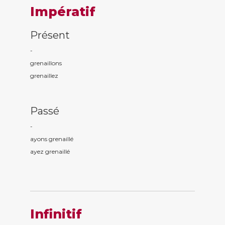
Impératif
Présent
-
grenaill
ons
grenaill
ez
Passé
-
ayons grenaill
é
ayez grenaill
é
Infinitif