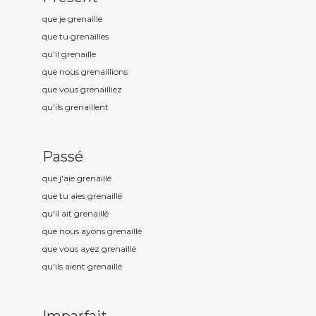
que je grenaill
e
que tu grenaill
es
qu'il grenaill
e
que nous grenaill
ions
que vous grenaill
iez
qu'ils grenaill
ent
Passé
que j'aie grenaill
é
que tu aies grenaill
é
qu'il ait grenaill
é
que nous ayons grenaill
é
que vous ayez grenaill
é
qu'ils aient grenaill
é