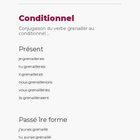
Conditionnel
Conjugaison du verbe grenailler au
conditionnel ...
Présent
je grenaill
erais
tu grenaill
erais
il grenaill
erait
nous grenaill
erions
vous grenaill
eriez
ils grenaill
eraient
Passé 1re forme
j'aurais grenaill
é
tu aurais grenaill
é