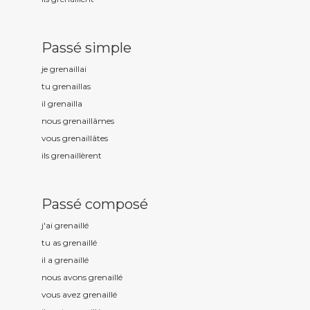
Passé simple
je grenaill
ai
tu grenaill
as
il grenaill
a
nous grenaill
âmes
vous grenaill
âtes
ils grenaill
èrent
Passé composé
j'ai grenaill
é
tu as grenaill
é
il a grenaill
é
nous avons grenaill
é
vous avez grenaill
é