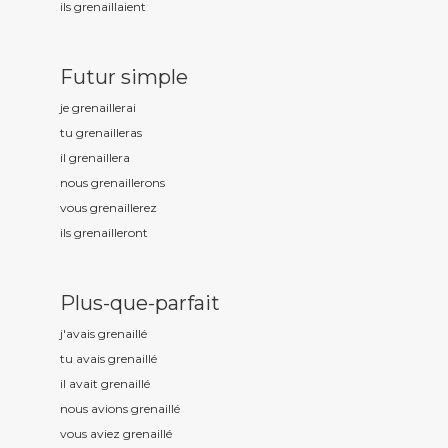
ils grenaill
aient
Futur simple
je grenaill
erai
tu grenaill
eras
il grenaill
era
nous grenaill
erons
vous grenaill
erez
ils grenaill
eront
Plus-que-parfait
j'avais grenaill
é
tu avais grenaill
é
il avait grenaill
é
nous avions grenaill
é
vous aviez grenaill
é