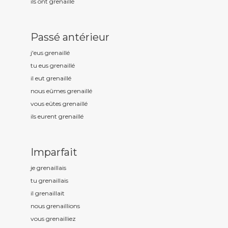
ils ont grenaill
é
Passé antérieur
j'eus grenaill
é
tu eus grenaill
é
il eut grenaill
é
nous eûmes grenaill
é
vous eûtes grenaill
é
ils eurent grenaill
é
Imparfait
je grenaill
ais
tu grenaill
ais
il grenaill
ait
nous grenaill
ions
vous grenaill
iez