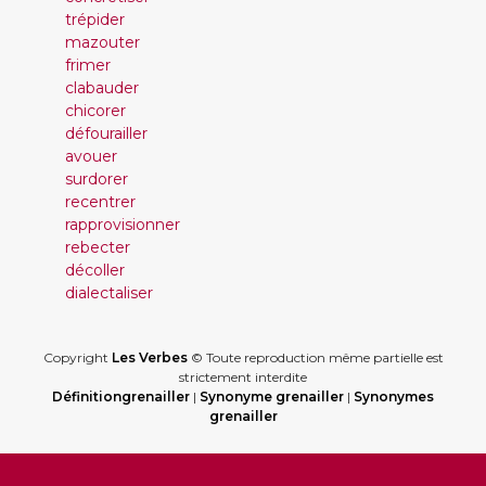
trépider
mazouter
frimer
clabauder
chicorer
défourailler
avouer
surdorer
recentrer
rapprovisionner
rebecter
décoller
dialectaliser
Copyright
Les Verbes
© Toute reproduction même partielle est
strictement interdite
Définitiongrenailler
|
Synonyme grenailler
|
Synonymes
grenailler