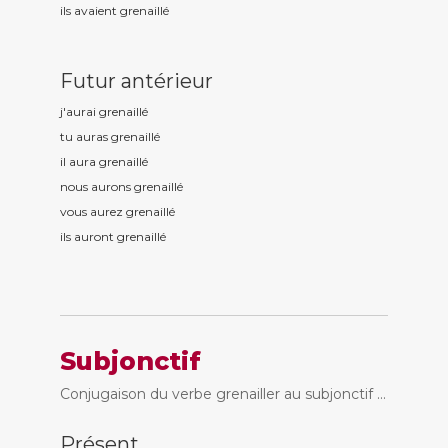
ils avaient grenaill
é
Futur antérieur
j'aurai grenaill
é
tu auras grenaill
é
il aura grenaill
é
nous aurons grenaill
é
vous aurez grenaill
é
ils auront grenaill
é
Subjonctif
Conjugaison du verbe grenailler au subjonctif ...
Présent