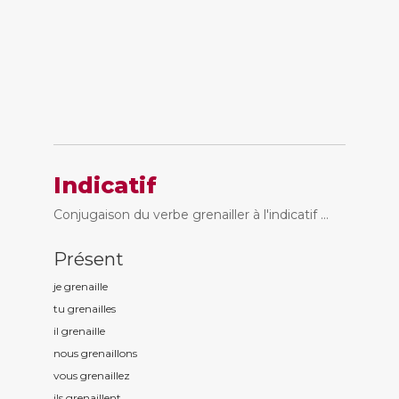
Indicatif
Conjugaison du verbe grenailler à l'indicatif ...
Présent
je grenaill
e
tu grenaill
es
il grenaill
e
nous grenaill
ons
vous grenaill
ez
ils grenaill
ent