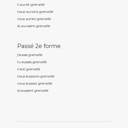
il aurait grenaill
é
nous aurions grenaill
é
vous auriez grenaill
é
ils auraient grenaill
é
Passé 2e forme
j'eusse grenaill
é
tu eusses grenaill
é
il eût grenaill
é
nous eussions grenaill
é
vous eussiez grenaill
é
ils eussent grenaill
é