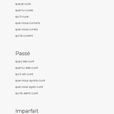
que je cur
e
que tu cur
es
qu'il cur
e
que nous cur
ions
que vous cur
iez
qu'ils cur
ent
Passé
que j'aie cur
é
que tu aies cur
é
qu'il ait cur
é
que nous ayons cur
é
que vous ayez cur
é
qu'ils aient cur
é
Imparfait