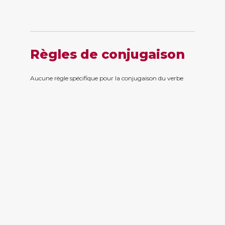
Règles de conjugaison
Aucune règle spécifique pour la conjugaison du verbe