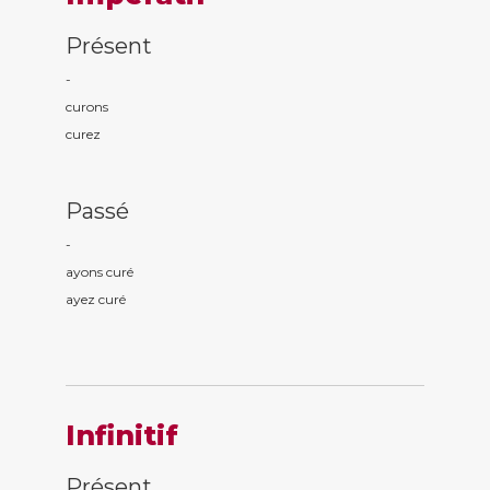
Présent
-
cur
ons
cur
ez
Passé
-
ayons cur
é
ayez cur
é
Infinitif
Présent