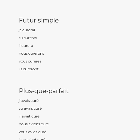
Futur simple
je cur
erai
tu cur
eras
il cur
era
nous cur
erons
vous cur
erez
ils cur
eront
Plus-que-parfait
j'avais cur
é
tu avais cur
é
il avait cur
é
nous avions cur
é
vous aviez cur
é
ils avaient cur
é