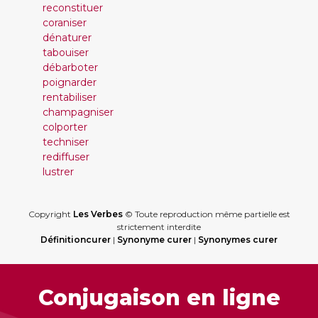
reconstituer
coraniser
dénaturer
tabouiser
débarboter
poignarder
rentabiliser
champagniser
colporter
techniser
rediffuser
lustrer
Copyright
Les Verbes
© Toute reproduction même partielle est
strictement interdite
Définitioncurer
|
Synonyme curer
|
Synonymes curer
Conjugaison en ligne