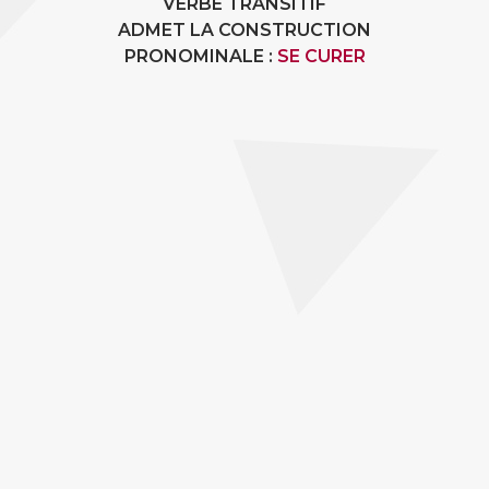
VERBE TRANSITIF
ADMET LA CONSTRUCTION
PRONOMINALE :
SE CURER