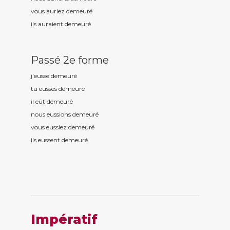
vous auriez demeur
é
ils auraient demeur
é
Passé 2e forme
j'eusse demeur
é
tu eusses demeur
é
il eût demeur
é
nous eussions demeur
é
vous eussiez demeur
é
ils eussent demeur
é
Impératif