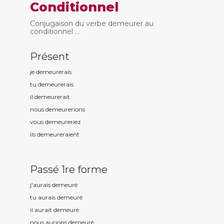
Conditionnel
Conjugaison du verbe demeurer au
conditionnel ...
Présent
je demeur
erais
tu demeur
erais
il demeur
erait
nous demeur
erions
vous demeur
eriez
ils demeur
eraient
Passé 1re forme
j'aurais demeur
é
tu aurais demeur
é
il aurait demeur
é
nous aurions demeur
é