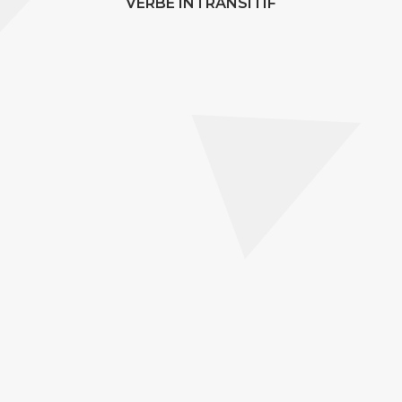
VERBE INTRANSITIF