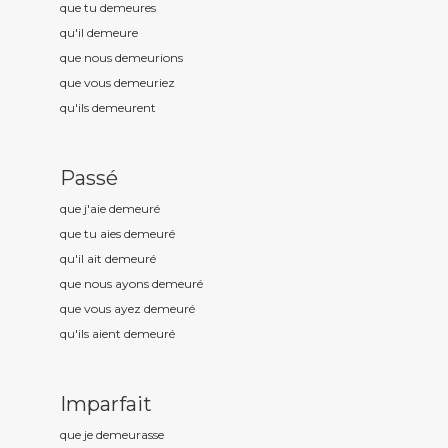
que tu demeur
es
qu'il demeur
e
que nous demeur
ions
que vous demeur
iez
qu'ils demeur
ent
Passé
que j'aie demeur
é
que tu aies demeur
é
qu'il ait demeur
é
que nous ayons demeur
é
que vous ayez demeur
é
qu'ils aient demeur
é
Imparfait
que je demeur
asse