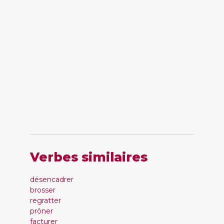
Verbes similaires
désencadrer
brosser
regratter
prôner
facturer