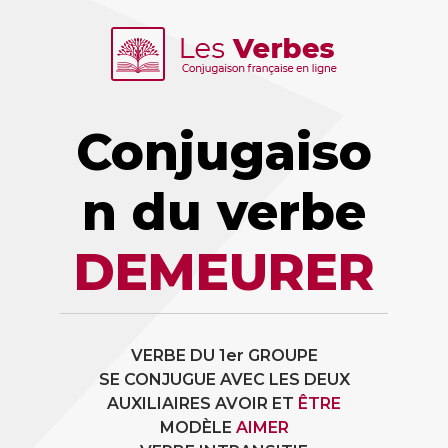
Conjugaiso
n du verbe
DEMEURER
VERBE DU 1er GROUPE
SE CONJUGUE AVEC LES DEUX
AUXILIAIRES AVOIR ET
ÊTRE
MODÈLE
AIMER