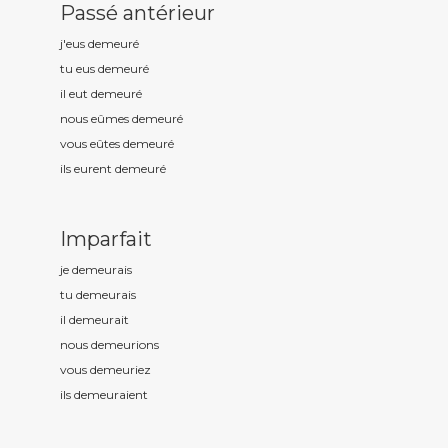
Passé antérieur
j'eus demeur
é
tu eus demeur
é
il eut demeur
é
nous eûmes demeur
é
vous eûtes demeur
é
ils eurent demeur
é
Imparfait
je demeur
ais
tu demeur
ais
il demeur
ait
nous demeur
ions
vous demeur
iez
ils demeur
aient