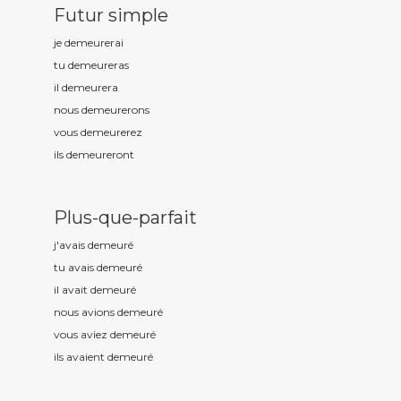
Futur simple
je demeur
erai
tu demeur
eras
il demeur
era
nous demeur
erons
vous demeur
erez
ils demeur
eront
Plus-que-parfait
j'avais demeur
é
tu avais demeur
é
il avait demeur
é
nous avions demeur
é
vous aviez demeur
é
ils avaient demeur
é