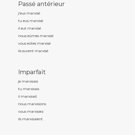
Passé antérieur
j'eus marxis
é
tu eus marxis
é
il eut marxis
é
nous eûmes marxis
é
vous eûtes marxis
é
ils eurent marxis
é
Imparfait
je marxis
ais
tu marxis
ais
il marxis
ait
nous marxis
ions
vous marxis
iez
ils marxis
aient