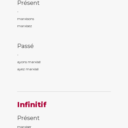
Présent
-
marxis
ons
marxis
ez
Passé
-
ayons marxis
é
ayez marxis
é
Infinitif
Présent
marxiser