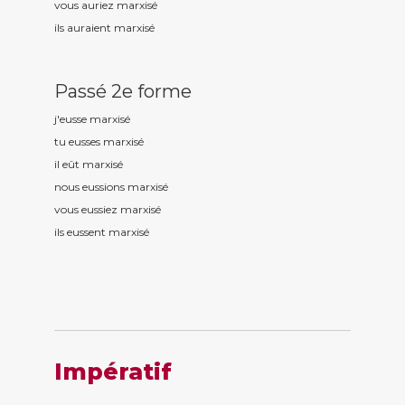
vous auriez marxis
é
ils auraient marxis
é
Passé 2e forme
j'eusse marxis
é
tu eusses marxis
é
il eût marxis
é
nous eussions marxis
é
vous eussiez marxis
é
ils eussent marxis
é
Impératif