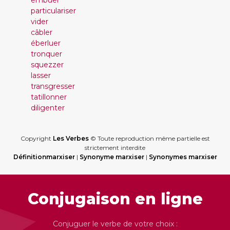
embuer
particulariser
vider
câbler
éberluer
tronquer
squezzer
lasser
transgresser
tatillonner
diligenter
Copyright
Les Verbes
© Toute reproduction même partielle est
strictement interdite
Définitionmarxiser
|
Synonyme marxiser
|
Synonymes marxiser
Conjugaison en ligne
Conjuguer le verbe de votre choix :