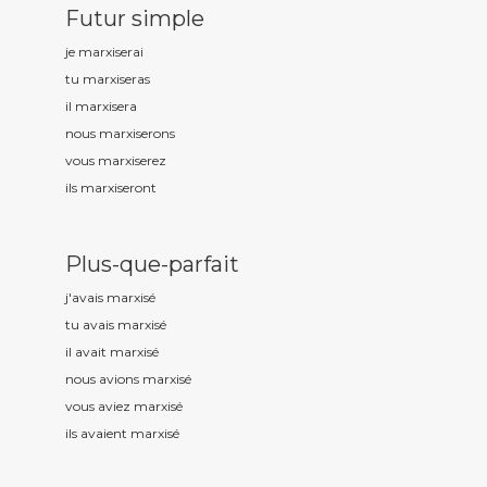
Futur simple
je marxis
erai
tu marxis
eras
il marxis
era
nous marxis
erons
vous marxis
erez
ils marxis
eront
Plus-que-parfait
j'avais marxis
é
tu avais marxis
é
il avait marxis
é
nous avions marxis
é
vous aviez marxis
é
ils avaient marxis
é