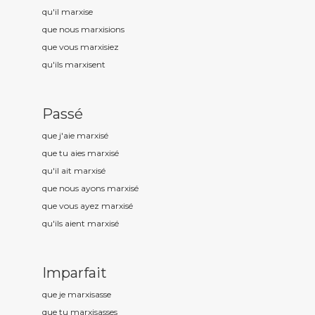
qu'il marxis
e
que nous marxis
ions
que vous marxis
iez
qu'ils marxis
ent
Passé
que j'aie marxis
é
que tu aies marxis
é
qu'il ait marxis
é
que nous ayons marxis
é
que vous ayez marxis
é
qu'ils aient marxis
é
Imparfait
que je marxis
asse
que tu marxis
asses