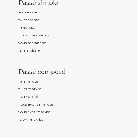
Passé simple
je marxis
ai
tu marxis
as
il marxis
a
nous marxis
âmes
vous marxis
âtes
ils marxis
èrent
Passé composé
j'ai marxis
é
tu as marxis
é
il a marxis
é
nous avons marxis
é
vous avez marxis
é
ils ont marxis
é