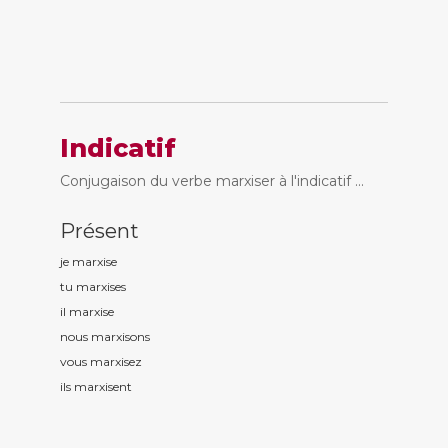
Indicatif
Conjugaison du verbe marxiser à l'indicatif ...
Présent
je marxis
e
tu marxis
es
il marxis
e
nous marxis
ons
vous marxis
ez
ils marxis
ent