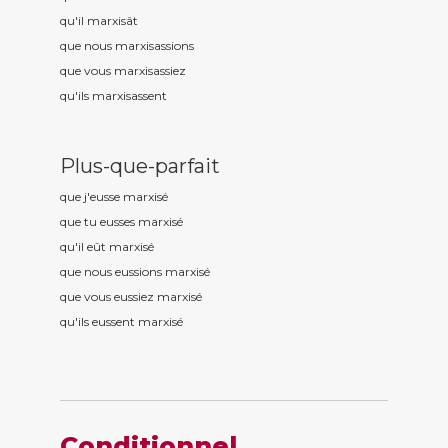
qu'il marxis
ât
que nous marxis
assions
que vous marxis
assiez
qu'ils marxis
assent
Plus-que-parfait
que j'eusse marxis
é
que tu eusses marxis
é
qu'il eût marxis
é
que nous eussions marxis
é
que vous eussiez marxis
é
qu'ils eussent marxis
é
Conditionnel