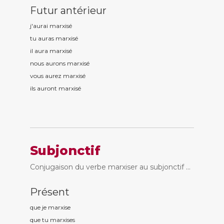
Futur antérieur
j'aurai marxis
é
tu auras marxis
é
il aura marxis
é
nous aurons marxis
é
vous aurez marxis
é
ils auront marxis
é
Subjonctif
Conjugaison du verbe marxiser au subjonctif ...
Présent
que je marxis
e
que tu marxis
es