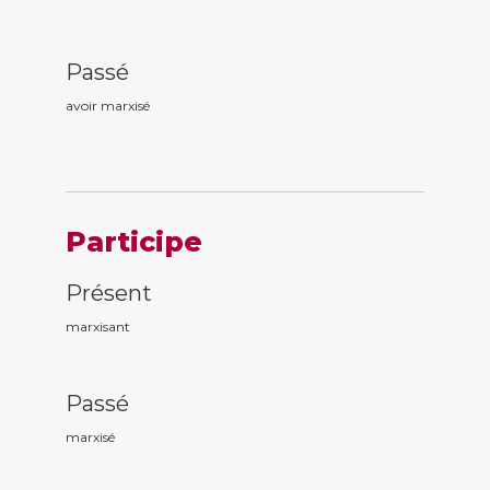
Passé
avoir marxis
é
Participe
Présent
marxis
ant
Passé
marxis
é