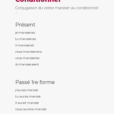
Conjugaison du verbe marxiser au conditionnel
...
Présent
je marxis
erais
tu marxis
erais
il marxis
erait
nous marxis
erions
vous marxis
eriez
ils marxis
eraient
Passé 1re forme
j'aurais marxis
é
tu aurais marxis
é
il aurait marxis
é
nous aurions marxis
é