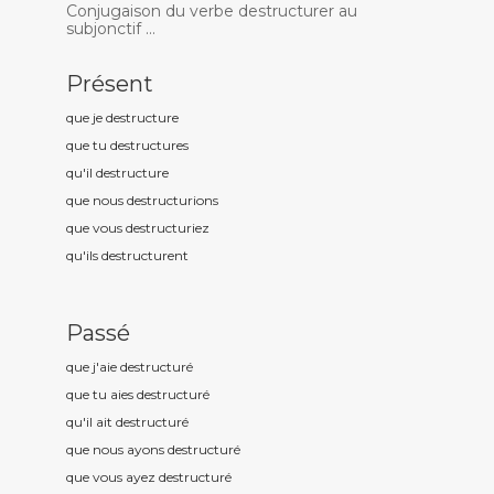
Conjugaison du verbe destructurer au
subjonctif ...
Présent
que je destructur
e
que tu destructur
es
qu'il destructur
e
que nous destructur
ions
que vous destructur
iez
qu'ils destructur
ent
Passé
que j'aie destructur
é
que tu aies destructur
é
qu'il ait destructur
é
que nous ayons destructur
é
que vous ayez destructur
é