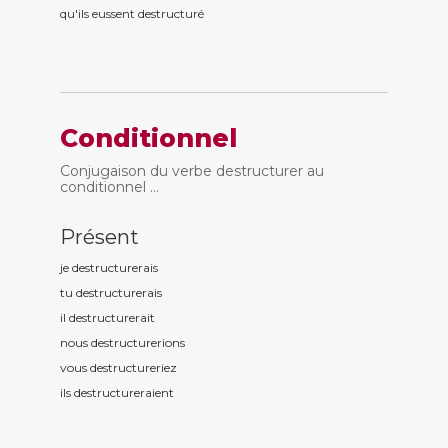
qu'ils eussent destructur
é
Conditionnel
Conjugaison du verbe destructurer au
conditionnel ...
Présent
je destructur
erais
tu destructur
erais
il destructur
erait
nous destructur
erions
vous destructur
eriez
ils destructur
eraient