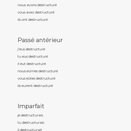
nous avons destructur
é
vous avez destructur
é
ils ont destructur
é
Passé antérieur
j'eus destructur
é
tu eus destructur
é
il eut destructur
é
nous eûmes destructur
é
vous eûtes destructur
é
ils eurent destructur
é
Imparfait
je destructur
ais
tu destructur
ais
il destructur
ait