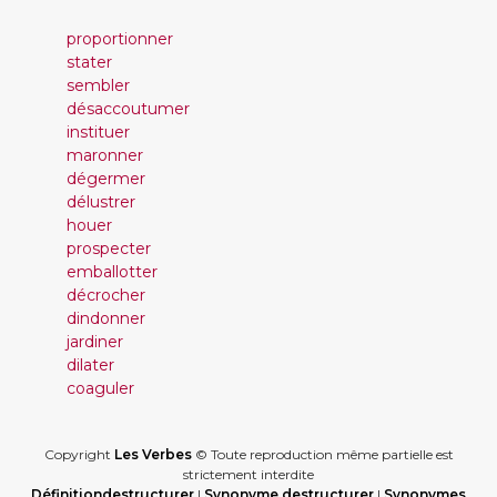
proportionner
stater
sembler
désaccoutumer
instituer
maronner
dégermer
délustrer
houer
prospecter
emballotter
décrocher
dindonner
jardiner
dilater
coaguler
Copyright
Les Verbes
© Toute reproduction même partielle est
strictement interdite
Définitiondestructurer
|
Synonyme destructurer
|
Synonymes