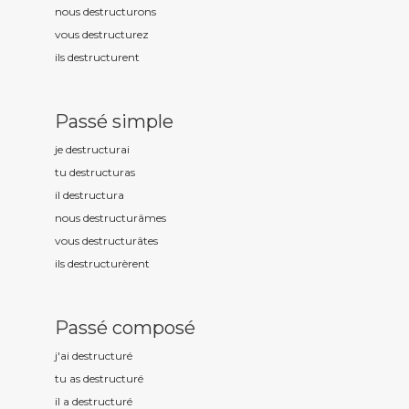
nous destructur
ons
vous destructur
ez
ils destructur
ent
Passé simple
je destructur
ai
tu destructur
as
il destructur
a
nous destructur
âmes
vous destructur
âtes
ils destructur
èrent
Passé composé
j'ai destructur
é
tu as destructur
é
il a destructur
é