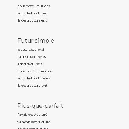
nous destructur
ions
vous destructur
iez
ils destructur
aient
Futur simple
je destructur
erai
tu destructur
eras
il destructur
era
nous destructur
erons
vous destructur
erez
ils destructur
eront
Plus-que-parfait
j'avais destructur
é
tu avais destructur
é
il avait destructur
é