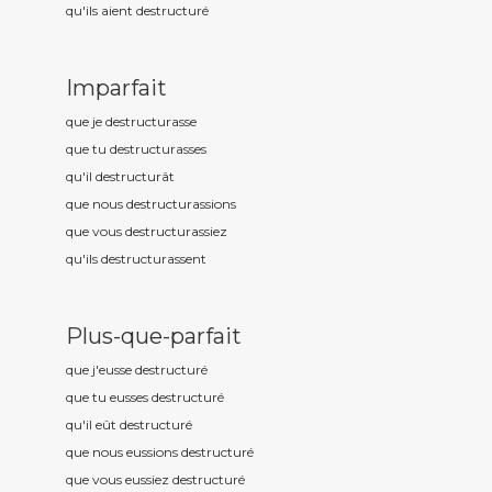
qu'ils aient destructur
é
Imparfait
que je destructur
asse
que tu destructur
asses
qu'il destructur
ât
que nous destructur
assions
que vous destructur
assiez
qu'ils destructur
assent
Plus-que-parfait
que j'eusse destructur
é
que tu eusses destructur
é
qu'il eût destructur
é
que nous eussions destructur
é
que vous eussiez destructur
é