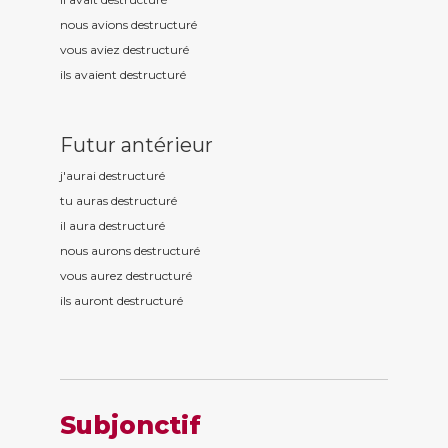
nous avions destructur
é
vous aviez destructur
é
ils avaient destructur
é
Futur antérieur
j'aurai destructur
é
tu auras destructur
é
il aura destructur
é
nous aurons destructur
é
vous aurez destructur
é
ils auront destructur
é
Subjonctif