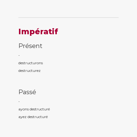
Impératif
Présent
-
destructur
ons
destructur
ez
Passé
-
ayons destructur
é
ayez destructur
é