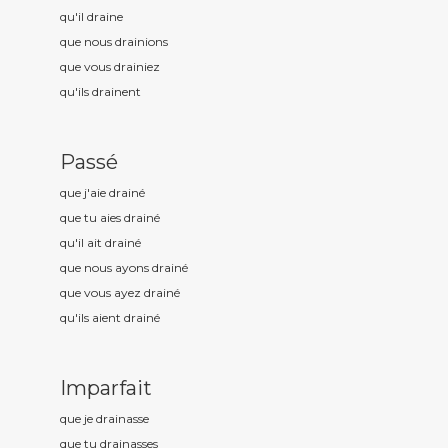
qu'il drain
e
que nous drain
ions
que vous drain
iez
qu'ils drain
ent
Passé
que j'aie drain
é
que tu aies drain
é
qu'il ait drain
é
que nous ayons drain
é
que vous ayez drain
é
qu'ils aient drain
é
Imparfait
que je drain
asse
que tu drain
asses