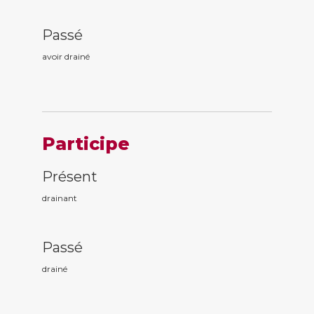
Passé
avoir drain
é
Participe
Présent
drain
ant
Passé
drain
é