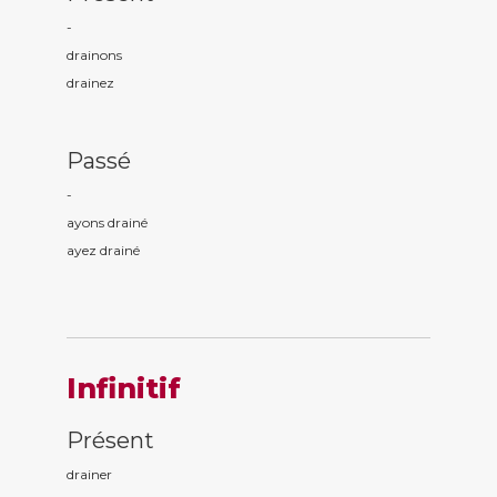
-
drain
ons
drain
ez
Passé
-
ayons drain
é
ayez drain
é
Infinitif
Présent
drainer