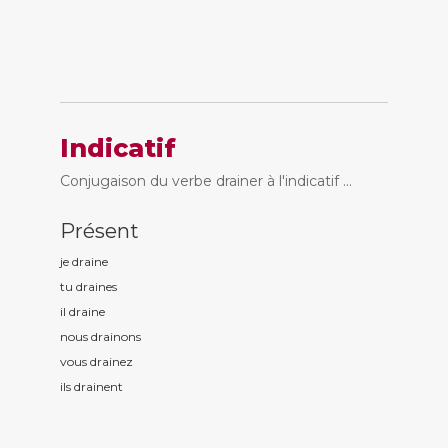
Indicatif
Conjugaison du verbe drainer à l'indicatif ...
Présent
je drain
e
tu drain
es
il drain
e
nous drain
ons
vous drain
ez
ils drain
ent