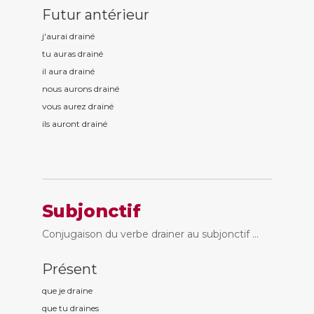
Futur antérieur
j'aurai drain
é
tu auras drain
é
il aura drain
é
nous aurons drain
é
vous aurez drain
é
ils auront drain
é
Subjonctif
Conjugaison du verbe drainer au subjonctif ...
Présent
que je drain
e
que tu drain
es