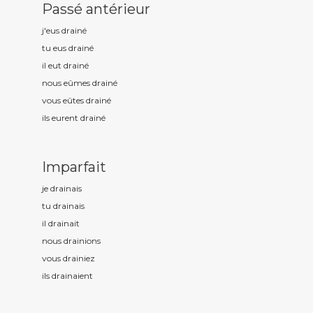
Passé antérieur
j'eus drain
é
tu eus drain
é
il eut drain
é
nous eûmes drain
é
vous eûtes drain
é
ils eurent drain
é
Imparfait
je drain
ais
tu drain
ais
il drain
ait
nous drain
ions
vous drain
iez
ils drain
aient