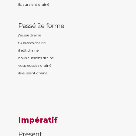
ils auraient drain
é
Passé 2e forme
j'eusse drain
é
tu eusses drain
é
il eût drain
é
nous eussions drain
é
vous eussiez drain
é
ils eussent drain
é
Impératif
Présent