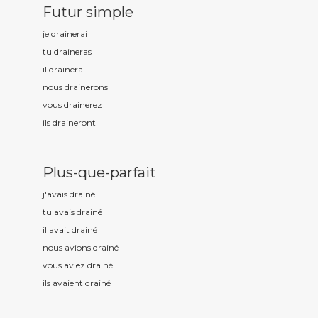
Futur simple
je drain
erai
tu drain
eras
il drain
era
nous drain
erons
vous drain
erez
ils drain
eront
Plus-que-parfait
j'avais drain
é
tu avais drain
é
il avait drain
é
nous avions drain
é
vous aviez drain
é
ils avaient drain
é