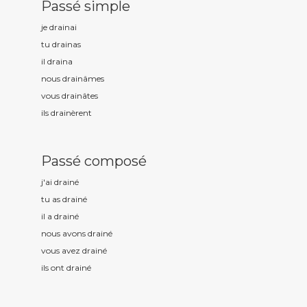
Passé simple
je drain
ai
tu drain
as
il drain
a
nous drain
âmes
vous drain
âtes
ils drain
èrent
Passé composé
j'ai drain
é
tu as drain
é
il a drain
é
nous avons drain
é
vous avez drain
é
ils ont drain
é