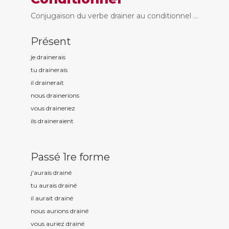
Conjugaison du verbe drainer au conditionnel ...
Présent
je drain
erais
tu drain
erais
il drain
erait
nous drain
erions
vous drain
eriez
ils drain
eraient
Passé 1re forme
j'aurais drain
é
tu aurais drain
é
il aurait drain
é
nous aurions drain
é
vous auriez drain
é