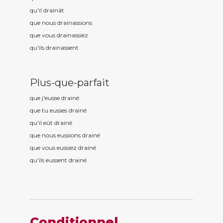
qu'il drain
ât
que nous drain
assions
que vous drain
assiez
qu'ils drain
assent
Plus-que-parfait
que j'eusse drain
é
que tu eusses drain
é
qu'il eût drain
é
que nous eussions drain
é
que vous eussiez drain
é
qu'ils eussent drain
é
Conditionnel