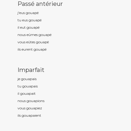
Passé antérieur
j'eus gouap
é
tu eus gouap
é
il eut gouap
é
nous eûmes gouap
é
vous eûtes gouap
é
ils eurent gouap
é
Imparfait
je gouap
ais
tu gouap
ais
il gouap
ait
nous gouap
ions
vous gouap
iez
ils gouap
aient