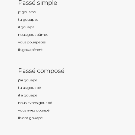
Passé simple
je gouap
ai
tu gouap
as
il gouap
a
nous gouap
âmes
vous gouap
âtes
ils gouap
èrent
Passé composé
j'ai gouap
é
tu as gouap
é
il a gouap
é
nous avons gouap
é
vous avez gouap
é
ils ont gouap
é