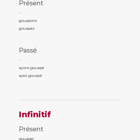
Présent
-
gouap
ons
gouap
ez
Passé
-
ayons gouap
é
ayez gouap
é
Infinitif
Présent
gouaper