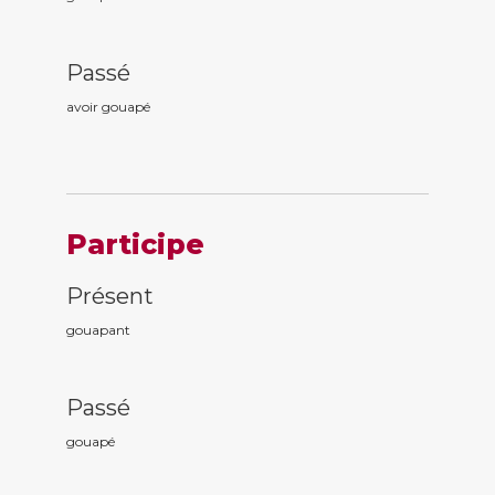
Passé
avoir gouap
é
Participe
Présent
gouap
ant
Passé
gouap
é