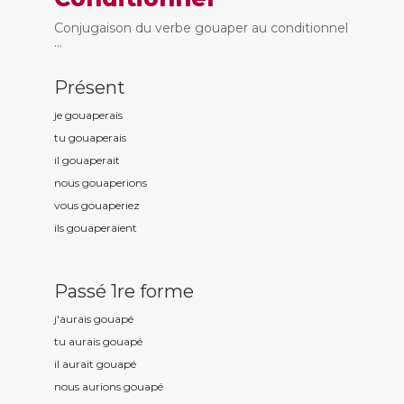
Conjugaison du verbe gouaper au conditionnel
...
Présent
je gouap
erais
tu gouap
erais
il gouap
erait
nous gouap
erions
vous gouap
eriez
ils gouap
eraient
Passé 1re forme
j'aurais gouap
é
tu aurais gouap
é
il aurait gouap
é
nous aurions gouap
é