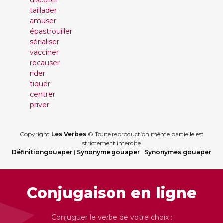
discuter
taillader
amuser
épastrouiller
sérialiser
vacciner
recauser
rider
tiquer
centrer
priver
Copyright
Les Verbes
© Toute reproduction même partielle est
strictement interdite
Définitiongouaper
|
Synonyme gouaper
|
Synonymes gouaper
Conjugaison en ligne
Conjuguer le verbe de votre choix :