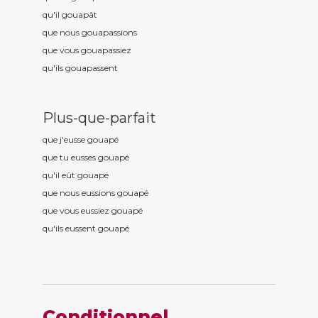
qu'il gouap
ât
que nous gouap
assions
que vous gouap
assiez
qu'ils gouap
assent
Plus-que-parfait
que j'eusse gouap
é
que tu eusses gouap
é
qu'il eût gouap
é
que nous eussions gouap
é
que vous eussiez gouap
é
qu'ils eussent gouap
é
Conditionnel