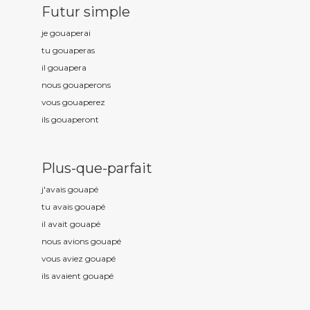
Futur simple
je gouap
erai
tu gouap
eras
il gouap
era
nous gouap
erons
vous gouap
erez
ils gouap
eront
Plus-que-parfait
j'avais gouap
é
tu avais gouap
é
il avait gouap
é
nous avions gouap
é
vous aviez gouap
é
ils avaient gouap
é