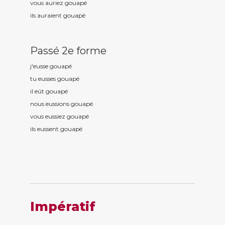
vous auriez gouap
é
ils auraient gouap
é
Passé 2e forme
j'eusse gouap
é
tu eusses gouap
é
il eût gouap
é
nous eussions gouap
é
vous eussiez gouap
é
ils eussent gouap
é
Impératif