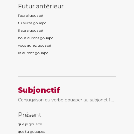
Futur antérieur
j'aurai gouap
é
tu auras gouap
é
il aura gouap
é
nous aurons gouap
é
vous aurez gouap
é
ils auront gouap
é
Subjonctif
Conjugaison du verbe gouaper au subjonctif ...
Présent
que je gouap
e
que tu gouap
es