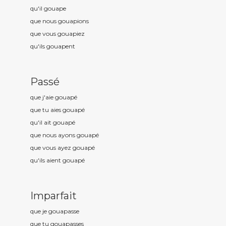
qu'il gouap
e
que nous gouap
ions
que vous gouap
iez
qu'ils gouap
ent
Passé
que j'aie gouap
é
que tu aies gouap
é
qu'il ait gouap
é
que nous ayons gouap
é
que vous ayez gouap
é
qu'ils aient gouap
é
Imparfait
que je gouap
asse
que tu gouap
asses