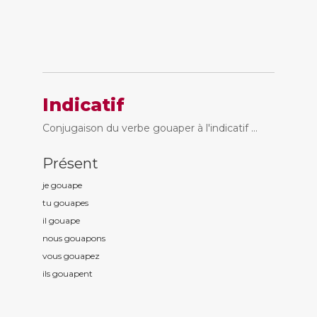
Indicatif
Conjugaison du verbe gouaper à l'indicatif ...
Présent
je gouap
e
tu gouap
es
il gouap
e
nous gouap
ons
vous gouap
ez
ils gouap
ent