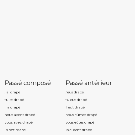
Passé composé
Passé antérieur
j'ai drap
é
j'eus drap
é
tu as drap
é
tu eus drap
é
il a drap
é
il eut drap
é
nous avons drap
é
nous eûmes drap
é
vous avez drap
é
vous eûtes drap
é
ils ont drap
é
ils eurent drap
é