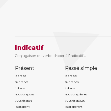
Indicatif
Conjugaison du verbe draper à l'indicatif ...
Présent
Passé simple
je drap
e
je drap
ai
tu drap
es
tu drap
as
il drap
e
il drap
a
nous drap
ons
nous drap
âmes
vous drap
ez
vous drap
âtes
ils drap
ent
ils drap
èrent