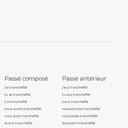
Passé composé
Passé antérieur
j'ai tranchefil
é
j'eus tranchefil
é
tu as tranchefil
é
tu eus tranchefil
é
il a tranchefil
é
il eut tranchefil
é
nous avons tranchefil
é
nous eûmes tranchefil
é
vous avez tranchefil
é
vous eûtes tranchefil
é
ils ont tranchefil
é
ils eurent tranchefil
é