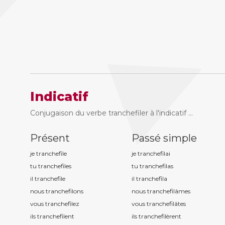
Indicatif
Conjugaison du verbe tranchefiler à l'indicatif ...
Présent
Passé simple
je tranchefil
e
je tranchefil
ai
tu tranchefil
es
tu tranchefil
as
il tranchefil
e
il tranchefil
a
nous tranchefil
ons
nous tranchefil
âmes
vous tranchefil
ez
vous tranchefil
âtes
ils tranchefil
ent
ils tranchefil
èrent