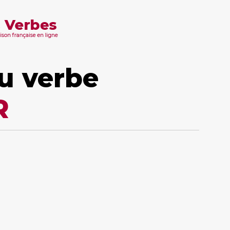
u verbe
R