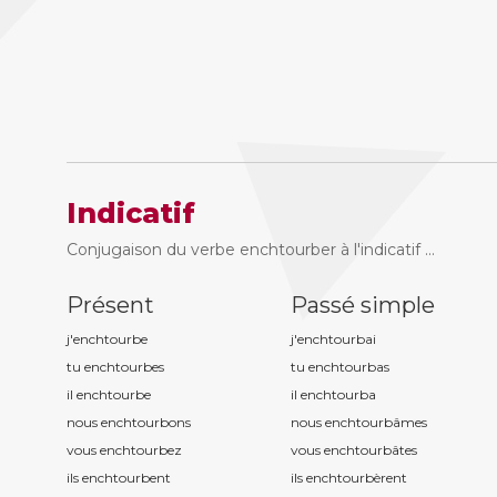
Indicatif
Conjugaison du verbe enchtourber à l'indicatif ...
Présent
Passé simple
j'enchtourb
e
j'enchtourb
ai
tu enchtourb
es
tu enchtourb
as
il enchtourb
e
il enchtourb
a
nous enchtourb
ons
nous enchtourb
âmes
vous enchtourb
ez
vous enchtourb
âtes
ils enchtourb
ent
ils enchtourb
èrent