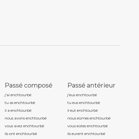
Passé composé
Passé antérieur
j'ai enchtourb
é
j'eus enchtourb
é
tu as enchtourb
é
tu eus enchtourb
é
il a enchtourb
é
il eut enchtourb
é
nous avons enchtourb
é
nous eûmes enchtourb
é
vous avez enchtourb
é
vous eûtes enchtourb
é
ils ont enchtourb
é
ils eurent enchtourb
é