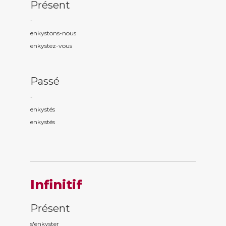
Présent
-
enkyst
ons
-nous
enkyst
ez
-vous
Passé
-
enkyst
és
enkyst
és
Infinitif
Présent
s'enkyster