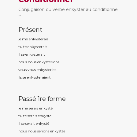
Conjugaison du verbe enkyster au conditionnel
...
Présent
je me enkyst
erais
tu te enkyst
erais
il se enkyst
erait
nous nous enkyst
erions
vous vous enkyst
eriez
ils se enkyst
eraient
Passé 1re forme
je me serais enkyst
é
tu te serais enkyst
é
il se serait enkyst
é
nous nous serions enkyst
és