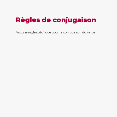
Règles de conjugaison
Aucune règle spécifique pour la conjugaison du verbe