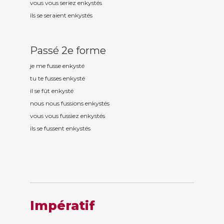
vous vous seriez enkyst
és
ils se seraient enkyst
és
Passé 2e forme
je me fusse enkyst
é
tu te fusses enkyst
é
il se fût enkyst
é
nous nous fussions enkyst
és
vous vous fussiez enkyst
és
ils se fussent enkyst
és
Impératif