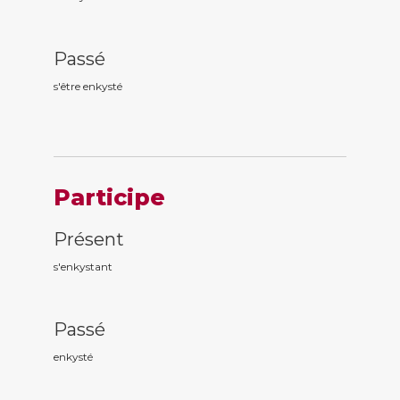
Passé
s'être enkyst
é
Participe
Présent
s'enkyst
ant
Passé
enkyst
é