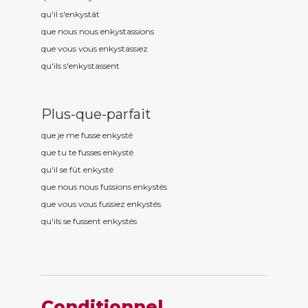
qu'il s'enkyst
ât
que nous nous enkyst
assions
que vous vous enkyst
assiez
qu'ils s'enkyst
assent
Plus-que-parfait
que je me fusse enkyst
é
que tu te fusses enkyst
é
qu'il se fût enkyst
é
que nous nous fussions enkyst
és
que vous vous fussiez enkyst
és
qu'ils se fussent enkyst
és
Conditionnel