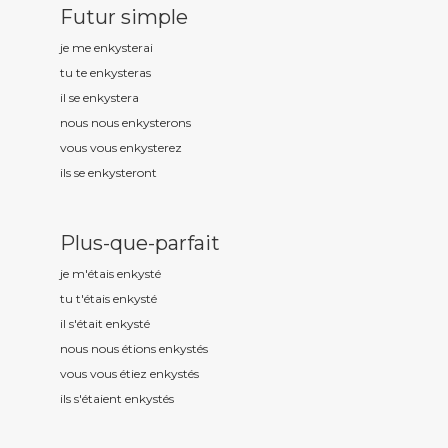
Futur simple
je me enkyst
erai
tu te enkyst
eras
il se enkyst
era
nous nous enkyst
erons
vous vous enkyst
erez
ils se enkyst
eront
Plus-que-parfait
je m'étais enkyst
é
tu t'étais enkyst
é
il s'était enkyst
é
nous nous étions enkyst
és
vous vous étiez enkyst
és
ils s'étaient enkyst
és