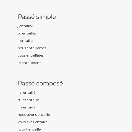
Passé simple
j'entaill
ai
tu entaill
as
il entaill
a
nous entaill
âmes
vous entaill
âtes
ils entaill
èrent
Passé composé
j'ai entaill
é
tu as entaill
é
il a entaill
é
nous avons entaill
é
vous avez entaill
é
ils ont entaill
é