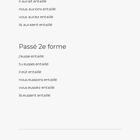
il aurait entaill
é
nous aurions entaill
é
vous auriez entaill
é
ils auraient entaill
é
Passé 2e forme
j'eusse entaill
é
tu eusses entaill
é
il eût entaill
é
nous eussions entaill
é
vous eussiez entaill
é
ils eussent entaill
é