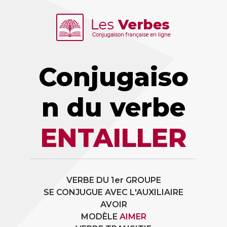
Conjugaiso
n du verbe
ENTAILLER
VERBE DU 1er GROUPE
SE CONJUGUE AVEC L'AUXILIAIRE
AVOIR
MODÈLE
AIMER