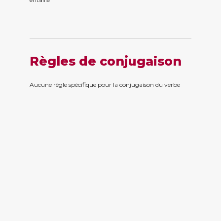
Règles de conjugaison
Aucune règle spécifique pour la conjugaison du verbe