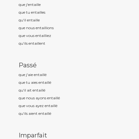
que j'entaill
e
que tu entaill
es
qu'il entaill
e
que nous entaill
ions
que vous entaill
iez
qu'ils entaill
ent
Passé
que j'aie entaill
é
que tu aies entaill
é
qu'il ait entaill
é
que nous ayons entaill
é
que vous ayez entaill
é
qu'ils aient entaill
é
Imparfait