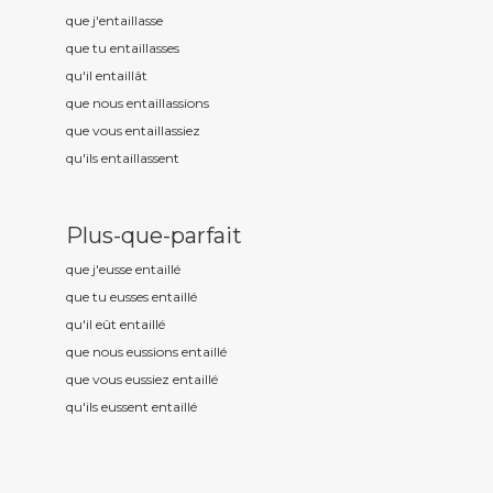
que j'entaill
asse
que tu entaill
asses
qu'il entaill
ât
que nous entaill
assions
que vous entaill
assiez
qu'ils entaill
assent
Plus-que-parfait
que j'eusse entaill
é
que tu eusses entaill
é
qu'il eût entaill
é
que nous eussions entaill
é
que vous eussiez entaill
é
qu'ils eussent entaill
é