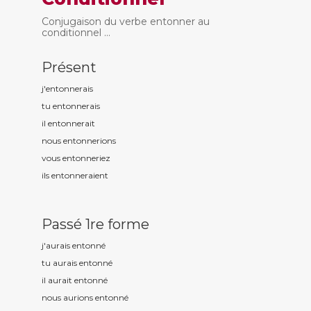
Conjugaison du verbe entonner au
conditionnel ...
Présent
j'entonn
erais
tu entonn
erais
il entonn
erait
nous entonn
erions
vous entonn
eriez
ils entonn
eraient
Passé 1re forme
j'aurais entonn
é
tu aurais entonn
é
il aurait entonn
é
nous aurions entonn
é