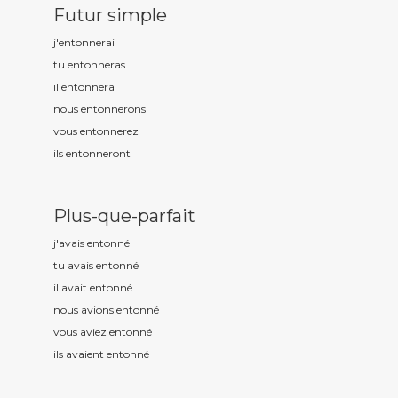
Futur simple
j'entonn
erai
tu entonn
eras
il entonn
era
nous entonn
erons
vous entonn
erez
ils entonn
eront
Plus-que-parfait
j'avais entonn
é
tu avais entonn
é
il avait entonn
é
nous avions entonn
é
vous aviez entonn
é
ils avaient entonn
é