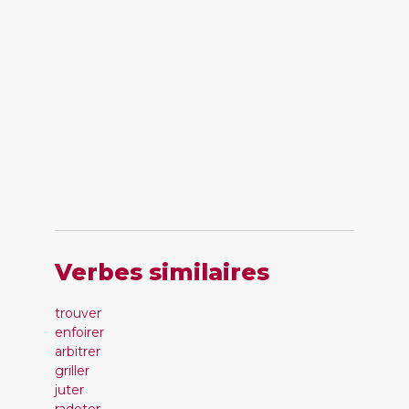
Verbes similaires
trouver
enfoirer
arbitrer
griller
juter