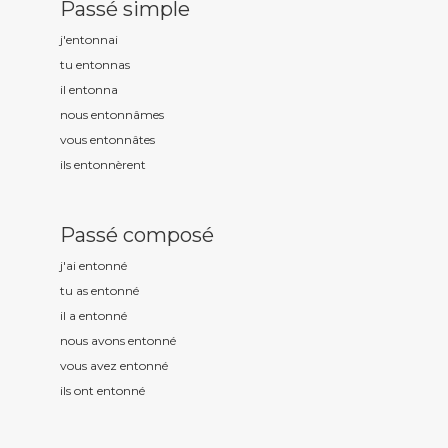
Passé simple
j'entonn
ai
tu entonn
as
il entonn
a
nous entonn
âmes
vous entonn
âtes
ils entonn
èrent
Passé composé
j'ai entonn
é
tu as entonn
é
il a entonn
é
nous avons entonn
é
vous avez entonn
é
ils ont entonn
é