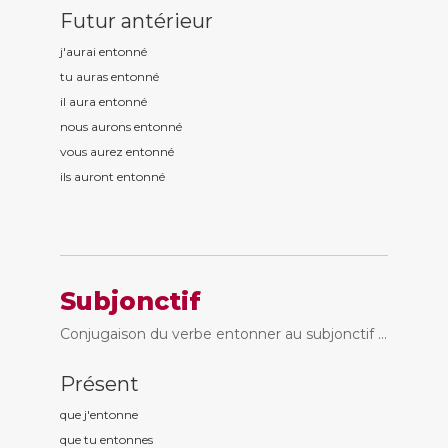
Futur antérieur
j'aurai entonn
é
tu auras entonn
é
il aura entonn
é
nous aurons entonn
é
vous aurez entonn
é
ils auront entonn
é
Subjonctif
Conjugaison du verbe entonner au subjonctif ...
Présent
que j'entonn
e
que tu entonn
es