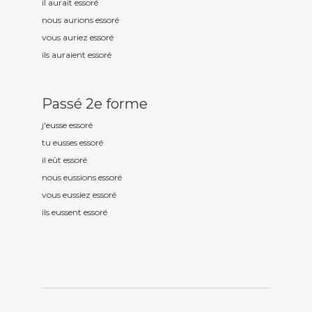
il aurait essor
é
nous aurions essor
é
vous auriez essor
é
ils auraient essor
é
Passé 2e forme
j'eusse essor
é
tu eusses essor
é
il eût essor
é
nous eussions essor
é
vous eussiez essor
é
ils eussent essor
é