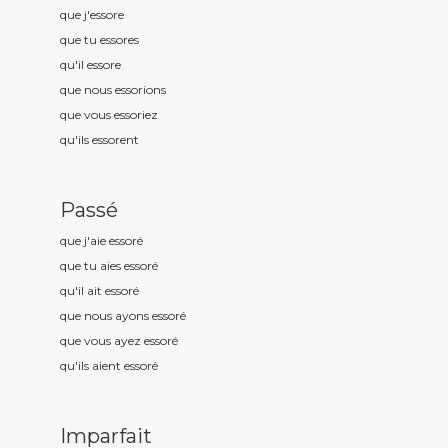
que j'essor
e
que tu essor
es
qu'il essor
e
que nous essor
ions
que vous essor
iez
qu'ils essor
ent
Passé
que j'aie essor
é
que tu aies essor
é
qu'il ait essor
é
que nous ayons essor
é
que vous ayez essor
é
qu'ils aient essor
é
Imparfait