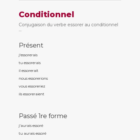
Conditionnel
Conjugaison du verbe essorer au conditionnel
...
Présent
j'essor
erais
tu essor
erais
il essor
erait
nous essor
erions
vous essor
eriez
ils essor
eraient
Passé 1re forme
j'aurais essor
é
tu aurais essor
é