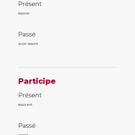
Présent
essorer
Passé
avoir essor
é
Participe
Présent
essor
ant
Passé
essor
é