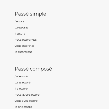
Passé simple
j'essor
ai
tu essor
as
il essor
a
nous essor
âmes
vous essor
âtes
ils essor
èrent
Passé composé
j'ai essor
é
tu as essor
é
il a essor
é
nous avons essor
é
vous avez essor
é
ils ont essor
é