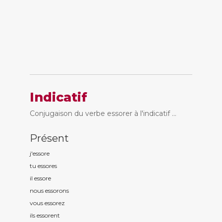
Indicatif
Conjugaison du verbe essorer à l'indicatif ...
Présent
j'essor
e
tu essor
es
il essor
e
nous essor
ons
vous essor
ez
ils essor
ent