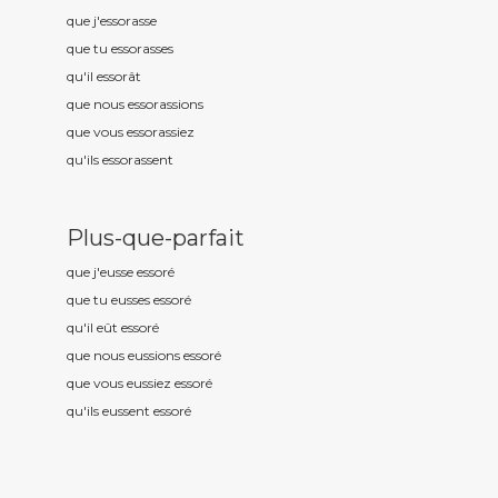
que j'essor
asse
que tu essor
asses
qu'il essor
ât
que nous essor
assions
que vous essor
assiez
qu'ils essor
assent
Plus-que-parfait
que j'eusse essor
é
que tu eusses essor
é
qu'il eût essor
é
que nous eussions essor
é
que vous eussiez essor
é
qu'ils eussent essor
é