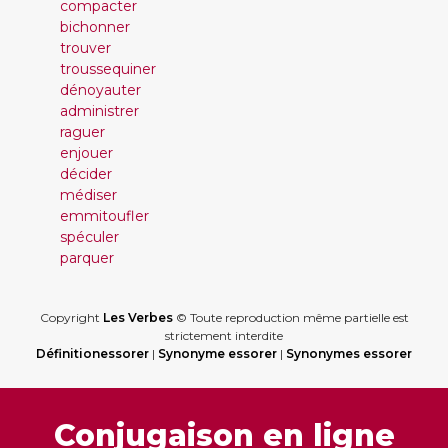
compacter
bichonner
trouver
troussequiner
dénoyauter
administrer
raguer
enjouer
décider
médiser
emmitoufler
spéculer
parquer
Copyright
Les Verbes
© Toute reproduction même partielle est
strictement interdite
Définitionessorer
|
Synonyme essorer
|
Synonymes essorer
Conjugaison en ligne