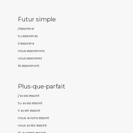
Futur simple
j'essor
erai
tu essor
eras
il essor
era
nous essor
erons
vous essor
erez
ils essor
eront
Plus-que-parfait
j'avais essor
é
tu avais essor
é
il avait essor
é
nous avions essor
é
vous aviez essor
é
ils avaient essor
é