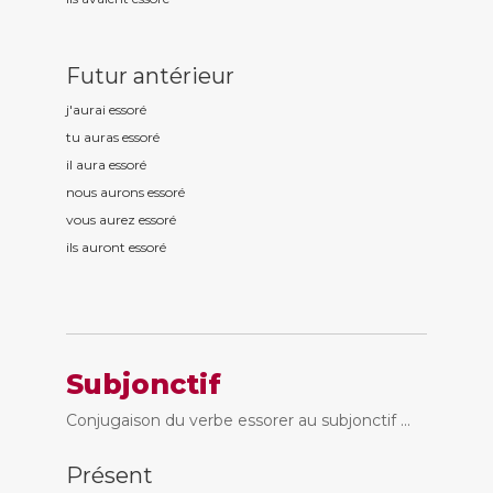
Futur antérieur
j'aurai essor
é
tu auras essor
é
il aura essor
é
nous aurons essor
é
vous aurez essor
é
ils auront essor
é
Subjonctif
Conjugaison du verbe essorer au subjonctif ...
Présent