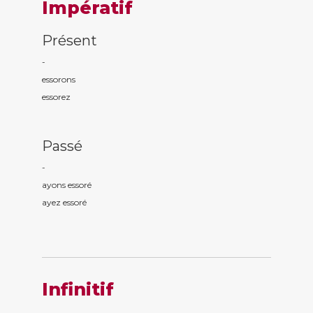
Impératif
Présent
-
essor
ons
essor
ez
Passé
-
ayons essor
é
ayez essor
é
Infinitif