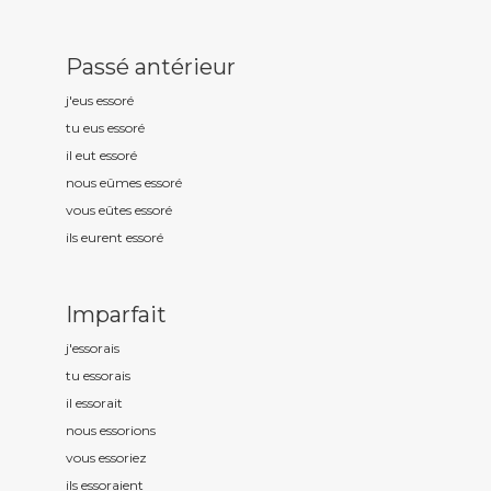
Passé antérieur
j'eus essor
é
tu eus essor
é
il eut essor
é
nous eûmes essor
é
vous eûtes essor
é
ils eurent essor
é
Imparfait
j'essor
ais
tu essor
ais
il essor
ait
nous essor
ions
vous essor
iez
ils essor
aient