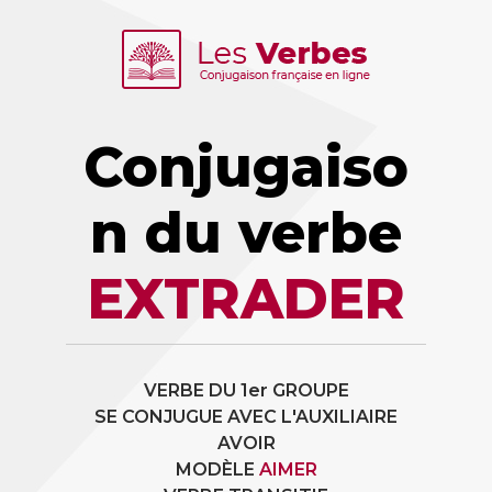
Conjugaiso
n du verbe
EXTRADER
VERBE DU 1er GROUPE
SE CONJUGUE AVEC L'AUXILIAIRE
AVOIR
MODÈLE
AIMER