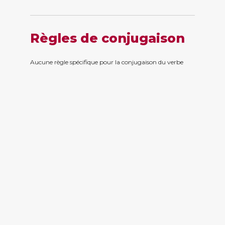
Règles de conjugaison
Aucune règle spécifique pour la conjugaison du verbe