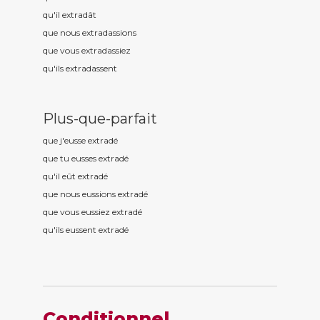
qu'il extrad
ât
que nous extrad
assions
que vous extrad
assiez
qu'ils extrad
assent
Plus-que-parfait
que j'eusse extrad
é
que tu eusses extrad
é
qu'il eût extrad
é
que nous eussions extrad
é
que vous eussiez extrad
é
qu'ils eussent extrad
é
Conditionnel