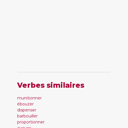
Verbes similaires
munitionner
ébouzer
dispenser
barbouiller
proportionner