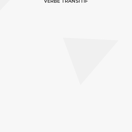
VERBE TRANSITIF