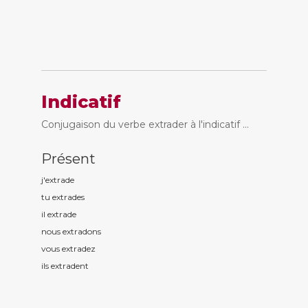
Indicatif
Conjugaison du verbe extrader à l'indicatif ...
Présent
j'extrad
e
tu extrad
es
il extrad
e
nous extrad
ons
vous extrad
ez
ils extrad
ent