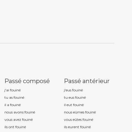
Passé composé
Passé antérieur
j'ai fouin
é
j'eus fouin
é
tu as fouin
é
tu eus fouin
é
il a fouin
é
il eut fouin
é
nous avons fouin
é
nous eûmes fouin
é
vous avez fouin
é
vous eûtes fouin
é
ils ont fouin
é
ils eurent fouin
é