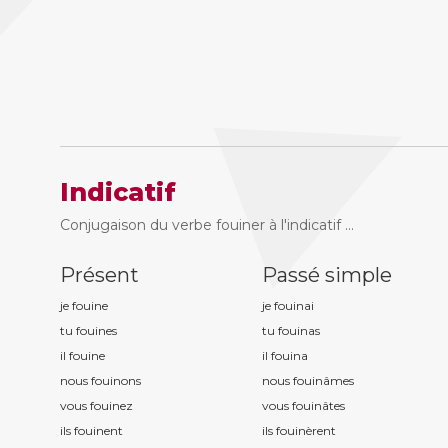
Indicatif
Conjugaison du verbe fouiner à l'indicatif ...
Présent
Passé simple
je fouin
e
je fouin
ai
tu fouin
es
tu fouin
as
il fouin
e
il fouin
a
nous fouin
ons
nous fouin
âmes
vous fouin
ez
vous fouin
âtes
ils fouin
ent
ils fouin
èrent