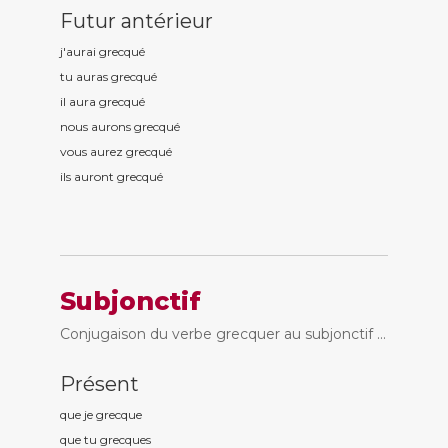
Futur antérieur
j'aurai grecqu
é
tu auras grecqu
é
il aura grecqu
é
nous aurons grecqu
é
vous aurez grecqu
é
ils auront grecqu
é
Subjonctif
Conjugaison du verbe grecquer au subjonctif ...
Présent
que je grecqu
e
que tu grecqu
es