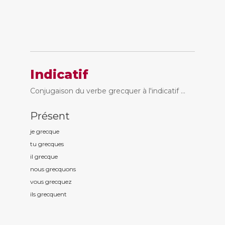
Indicatif
Conjugaison du verbe grecquer à l'indicatif ...
Présent
je grecqu
e
tu grecqu
es
il grecqu
e
nous grecqu
ons
vous grecqu
ez
ils grecqu
ent