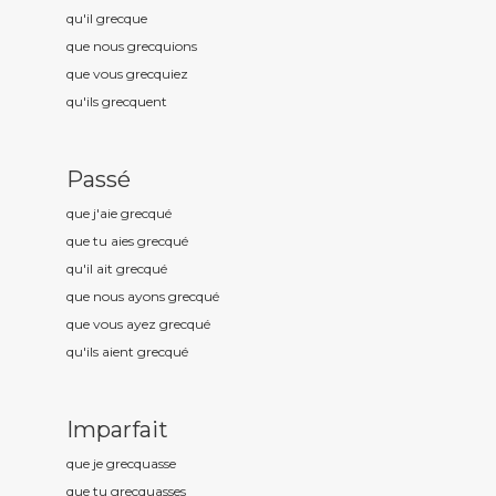
qu'il grecqu
e
que nous grecqu
ions
que vous grecqu
iez
qu'ils grecqu
ent
Passé
que j'aie grecqu
é
que tu aies grecqu
é
qu'il ait grecqu
é
que nous ayons grecqu
é
que vous ayez grecqu
é
qu'ils aient grecqu
é
Imparfait
que je grecqu
asse
que tu grecqu
asses