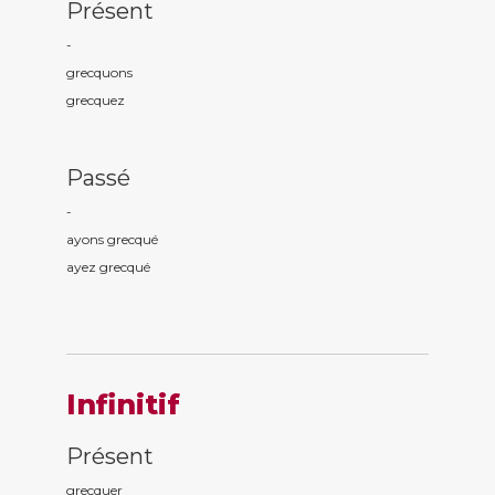
Présent
-
grecqu
ons
grecqu
ez
Passé
-
ayons grecqu
é
ayez grecqu
é
Infinitif
Présent
grecquer