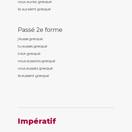
vous auriez grecqu
é
ils auraient grecqu
é
Passé 2e forme
j'eusse grecqu
é
tu eusses grecqu
é
il eût grecqu
é
nous eussions grecqu
é
vous eussiez grecqu
é
ils eussent grecqu
é
Impératif