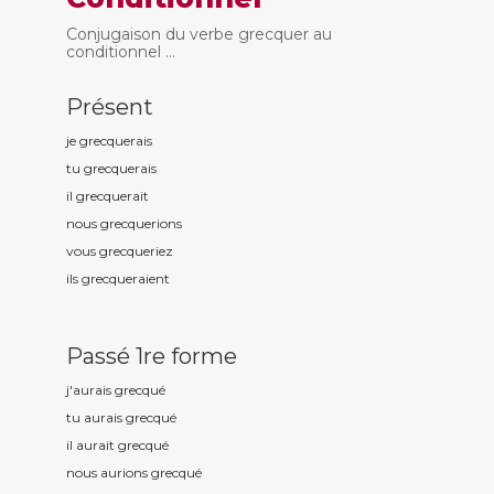
Conjugaison du verbe grecquer au
conditionnel ...
Présent
je grecqu
erais
tu grecqu
erais
il grecqu
erait
nous grecqu
erions
vous grecqu
eriez
ils grecqu
eraient
Passé 1re forme
j'aurais grecqu
é
tu aurais grecqu
é
il aurait grecqu
é
nous aurions grecqu
é