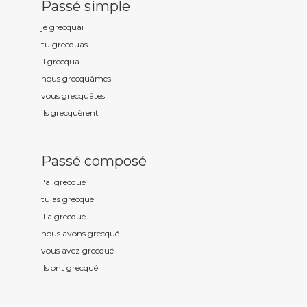
Passé simple
je grecqu
ai
tu grecqu
as
il grecqu
a
nous grecqu
âmes
vous grecqu
âtes
ils grecqu
èrent
Passé composé
j'ai grecqu
é
tu as grecqu
é
il a grecqu
é
nous avons grecqu
é
vous avez grecqu
é
ils ont grecqu
é