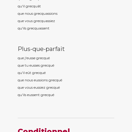
qu'il grecqu
ât
que nous grecqu
assions
que vous grecqu
assiez
qu'ils grecqu
assent
Plus-que-parfait
que j'eusse grecqu
é
que tu eusses grecqu
é
qu'il eût grecqu
é
que nous eussions grecqu
é
que vous eussiez grecqu
é
qu'ils eussent grecqu
é
Conditionnel