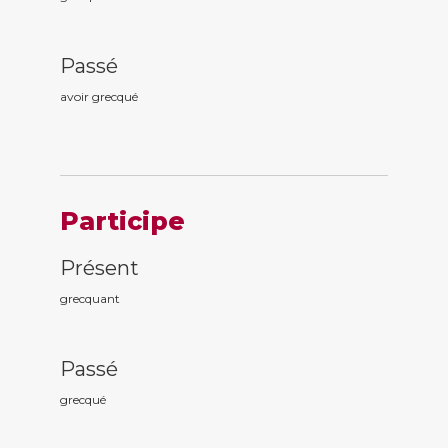
Passé
avoir grecqu
é
Participe
Présent
grecqu
ant
Passé
grecqu
é