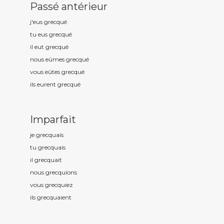
Passé antérieur
j'eus grecqu
é
tu eus grecqu
é
il eut grecqu
é
nous eûmes grecqu
é
vous eûtes grecqu
é
ils eurent grecqu
é
Imparfait
je grecqu
ais
tu grecqu
ais
il grecqu
ait
nous grecqu
ions
vous grecqu
iez
ils grecqu
aient