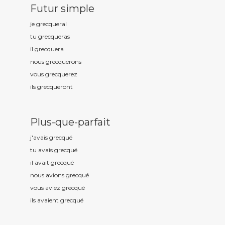
Futur simple
je grecqu
erai
tu grecqu
eras
il grecqu
era
nous grecqu
erons
vous grecqu
erez
ils grecqu
eront
Plus-que-parfait
j'avais grecqu
é
tu avais grecqu
é
il avait grecqu
é
nous avions grecqu
é
vous aviez grecqu
é
ils avaient grecqu
é