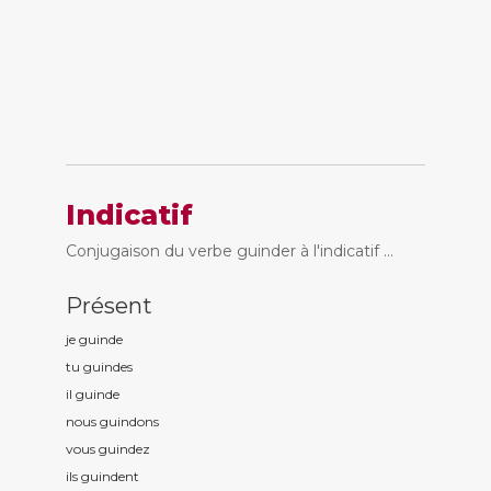
Indicatif
Conjugaison du verbe guinder à l'indicatif ...
Présent
je guind
e
tu guind
es
il guind
e
nous guind
ons
vous guind
ez
ils guind
ent