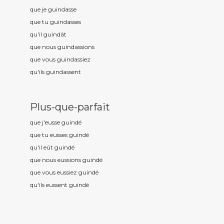
que je guind
asse
que tu guind
asses
qu'il guind
ât
que nous guind
assions
que vous guind
assiez
qu'ils guind
assent
Plus-que-parfait
que j'eusse guind
é
que tu eusses guind
é
qu'il eût guind
é
que nous eussions guind
é
que vous eussiez guind
é
qu'ils eussent guind
é