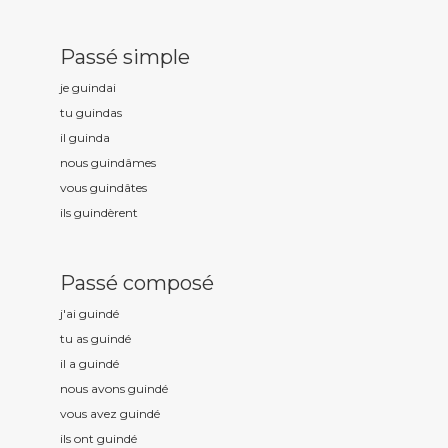
Passé simple
je guind
ai
tu guind
as
il guind
a
nous guind
âmes
vous guind
âtes
ils guind
èrent
Passé composé
j'ai guind
é
tu as guind
é
il a guind
é
nous avons guind
é
vous avez guind
é
ils ont guind
é