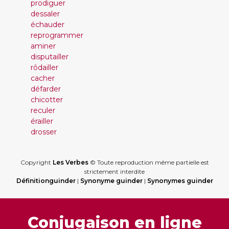
prodiguer
dessaler
échauder
reprogrammer
aminer
disputailler
rôdailler
cacher
défarder
chicotter
reculer
érailler
drosser
Copyright
Les Verbes
© Toute reproduction même partielle est
strictement interdite
Définitionguinder
|
Synonyme guinder
|
Synonymes guinder
Conjugaison en ligne