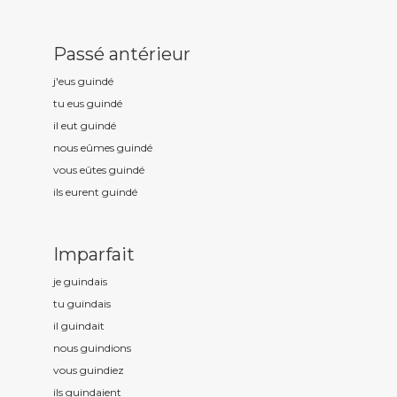
Passé antérieur
j'eus guind
é
tu eus guind
é
il eut guind
é
nous eûmes guind
é
vous eûtes guind
é
ils eurent guind
é
Imparfait
je guind
ais
tu guind
ais
il guind
ait
nous guind
ions
vous guind
iez
ils guind
aient