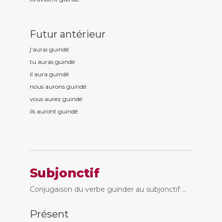
Futur antérieur
j'aurai guind
é
tu auras guind
é
il aura guind
é
nous aurons guind
é
vous aurez guind
é
ils auront guind
é
Subjonctif
Conjugaison du verbe guinder au subjonctif ...
Présent