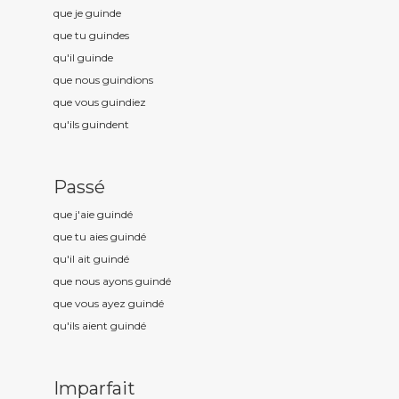
que je guind
e
que tu guind
es
qu'il guind
e
que nous guind
ions
que vous guind
iez
qu'ils guind
ent
Passé
que j'aie guind
é
que tu aies guind
é
qu'il ait guind
é
que nous ayons guind
é
que vous ayez guind
é
qu'ils aient guind
é
Imparfait