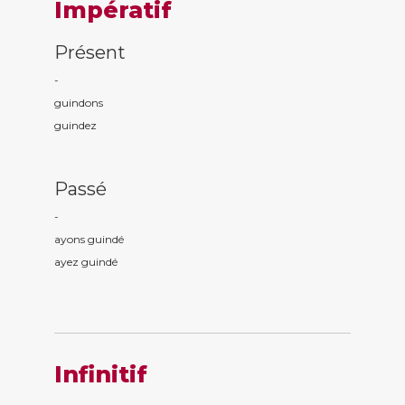
Impératif
Présent
-
guind
ons
guind
ez
Passé
-
ayons guind
é
ayez guind
é
Infinitif