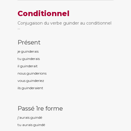
Conditionnel
Conjugaison du verbe guinder au conditionnel
...
Présent
je guind
erais
tu guind
erais
il guind
erait
nous guind
erions
vous guind
eriez
ils guind
eraient
Passé 1re forme
j'aurais guind
é
tu aurais guind
é