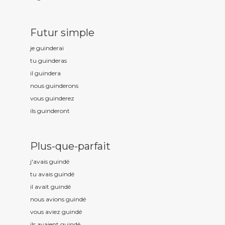
Futur simple
je guind
erai
tu guind
eras
il guind
era
nous guind
erons
vous guind
erez
ils guind
eront
Plus-que-parfait
j'avais guind
é
tu avais guind
é
il avait guind
é
nous avions guind
é
vous aviez guind
é
ils avaient guind
é