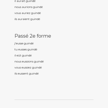
il aurait guind
é
nous aurions guind
é
vous auriez guind
é
ils auraient guind
é
Passé 2e forme
j'eusse guind
é
tu eusses guind
é
il eût guind
é
nous eussions guind
é
vous eussiez guind
é
ils eussent guind
é