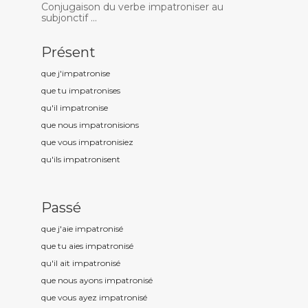
Conjugaison du verbe impatroniser au
subjonctif ...
Présent
que j'impatronis
e
que tu impatronis
es
qu'il impatronis
e
que nous impatronis
ions
que vous impatronis
iez
qu'ils impatronis
ent
Passé
que j'aie impatronis
é
que tu aies impatronis
é
qu'il ait impatronis
é
que nous ayons impatronis
é
que vous ayez impatronis
é