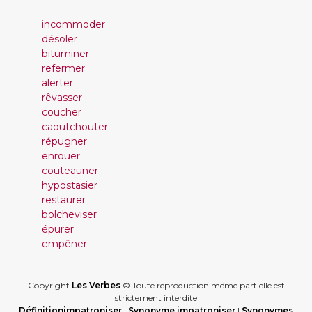
incommoder
désoler
bituminer
refermer
alerter
rêvasser
coucher
caoutchouter
répugner
enrouer
couteauner
hypostasier
restaurer
bolcheviser
épurer
empêner
Copyright
Les Verbes
© Toute reproduction même partielle est
strictement interdite
Définitionimpatroniser
|
Synonyme impatroniser
|
Synonymes