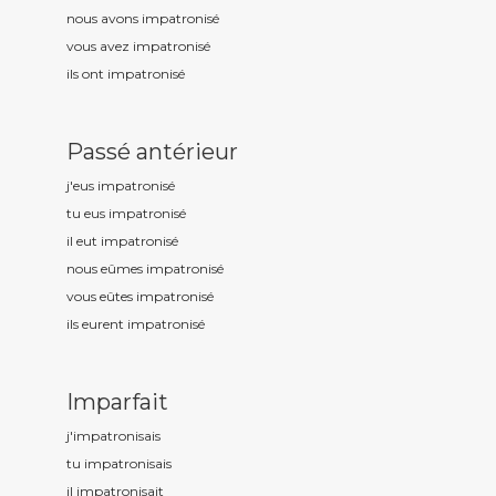
nous avons impatronis
é
vous avez impatronis
é
ils ont impatronis
é
Passé antérieur
j'eus impatronis
é
tu eus impatronis
é
il eut impatronis
é
nous eûmes impatronis
é
vous eûtes impatronis
é
ils eurent impatronis
é
Imparfait
j'impatronis
ais
tu impatronis
ais
il impatronis
ait