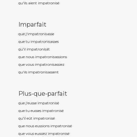
qu'ils aient impatronis
é
Imparfait
que j'impatronis
asse
que tu impatronis
asses
qu'il impatronis
ât
que nous impatronis
assions
que vous impatronis
assiez
qu'ils impatronis
assent
Plus-que-parfait
que j'eusse impatronis
é
que tu eusses impatronis
é
qu'il eût impatronis
é
que nous eussions impatronis
é
que vous eussiez impatronis
é