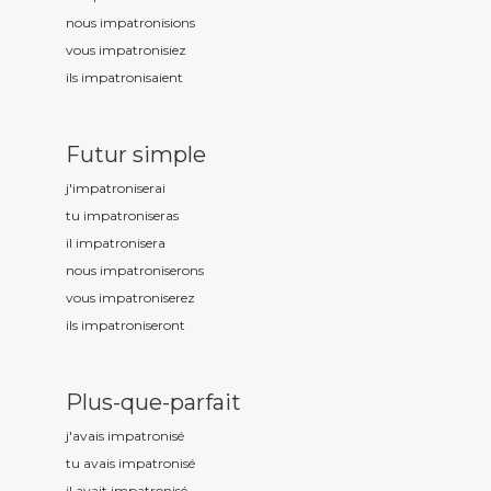
nous impatronis
ions
vous impatronis
iez
ils impatronis
aient
Futur simple
j'impatronis
erai
tu impatronis
eras
il impatronis
era
nous impatronis
erons
vous impatronis
erez
ils impatronis
eront
Plus-que-parfait
j'avais impatronis
é
tu avais impatronis
é
il avait impatronis
é