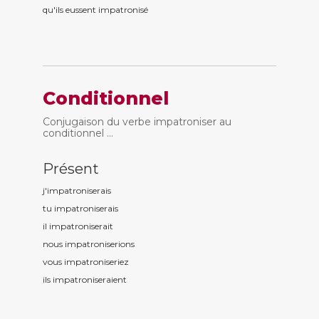
qu'ils eussent impatronis
é
Conditionnel
Conjugaison du verbe impatroniser au
conditionnel ...
Présent
j'impatronis
erais
tu impatronis
erais
il impatronis
erait
nous impatronis
erions
vous impatronis
eriez
ils impatronis
eraient