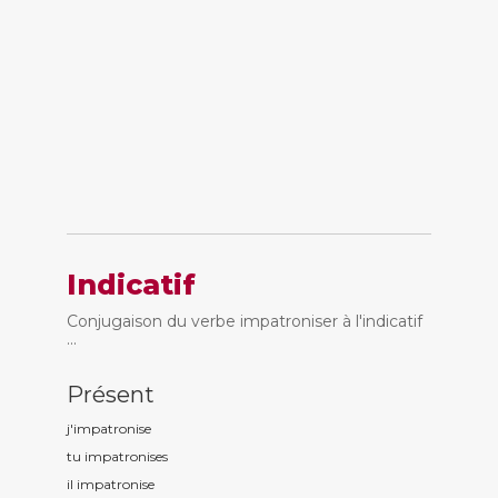
Indicatif
Conjugaison du verbe impatroniser à l'indicatif
...
Présent
j'impatronis
e
tu impatronis
es
il impatronis
e