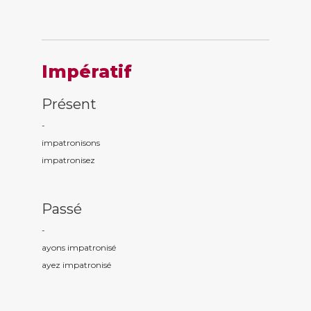
Impératif
Présent
-
impatronis
ons
impatronis
ez
Passé
-
ayons impatronis
é
ayez impatronis
é