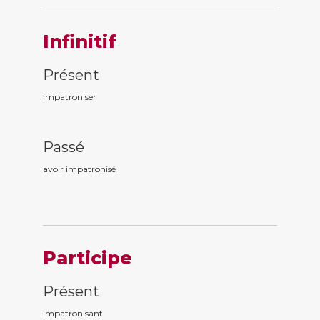
Infinitif
Présent
impatroniser
Passé
avoir impatronis
é
Participe
Présent
impatronis
ant