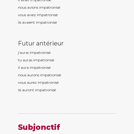
nous avions impatronis
é
vous aviez impatronis
é
ils avaient impatronis
é
Futur antérieur
j'aurai impatronis
é
tu auras impatronis
é
il aura impatronis
é
nous aurons impatronis
é
vous aurez impatronis
é
ils auront impatronis
é
Subjonctif