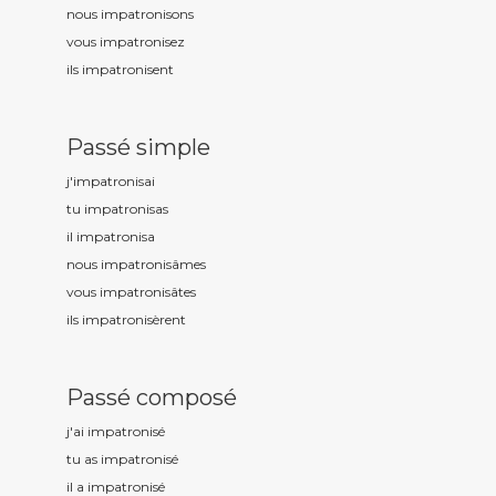
nous impatronis
ons
vous impatronis
ez
ils impatronis
ent
Passé simple
j'impatronis
ai
tu impatronis
as
il impatronis
a
nous impatronis
âmes
vous impatronis
âtes
ils impatronis
èrent
Passé composé
j'ai impatronis
é
tu as impatronis
é
il a impatronis
é