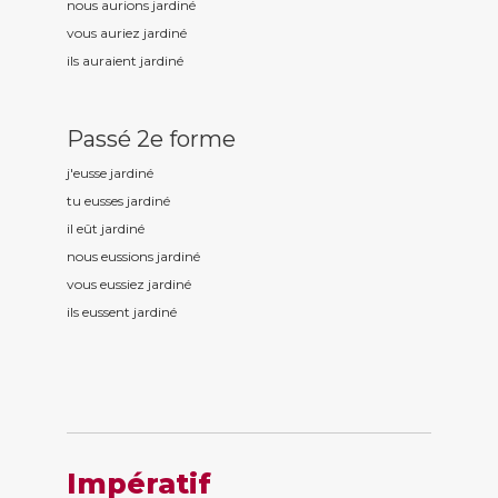
nous aurions jardin
é
vous auriez jardin
é
ils auraient jardin
é
Passé 2e forme
j'eusse jardin
é
tu eusses jardin
é
il eût jardin
é
nous eussions jardin
é
vous eussiez jardin
é
ils eussent jardin
é
Impératif