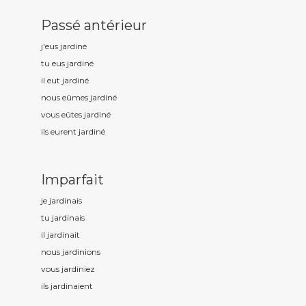
Passé antérieur
j'eus jardin
é
tu eus jardin
é
il eut jardin
é
nous eûmes jardin
é
vous eûtes jardin
é
ils eurent jardin
é
Imparfait
je jardin
ais
tu jardin
ais
il jardin
ait
nous jardin
ions
vous jardin
iez
ils jardin
aient