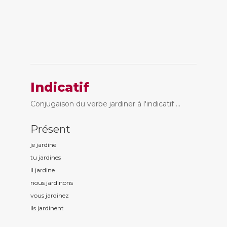
Indicatif
Conjugaison du verbe jardiner à l'indicatif ...
Présent
je jardin
e
tu jardin
es
il jardin
e
nous jardin
ons
vous jardin
ez
ils jardin
ent