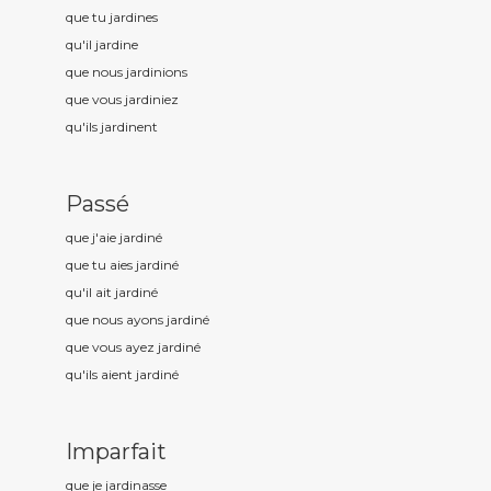
que tu jardin
es
qu'il jardin
e
que nous jardin
ions
que vous jardin
iez
qu'ils jardin
ent
Passé
que j'aie jardin
é
que tu aies jardin
é
qu'il ait jardin
é
que nous ayons jardin
é
que vous ayez jardin
é
qu'ils aient jardin
é
Imparfait
que je jardin
asse