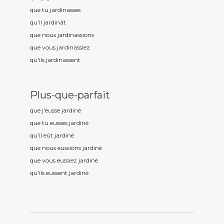
que tu jardin
asses
qu'il jardin
ât
que nous jardin
assions
que vous jardin
assiez
qu'ils jardin
assent
Plus-que-parfait
que j'eusse jardin
é
que tu eusses jardin
é
qu'il eût jardin
é
que nous eussions jardin
é
que vous eussiez jardin
é
qu'ils eussent jardin
é