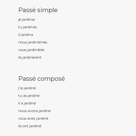
Passé simple
je jardin
ai
tu jardin
as
il jardin
a
nous jardin
âmes
vous jardin
âtes
ils jardin
èrent
Passé composé
j'ai jardin
é
tu as jardin
é
il a jardin
é
nous avons jardin
é
vous avez jardin
é
ils ont jardin
é