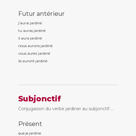
Futur antérieur
j'aurai jardin
é
tu auras jardin
é
il aura jardin
é
nous aurons jardin
é
vous aurez jardin
é
ils auront jardin
é
Subjonctif
Conjugaison du verbe jardiner au subjonctif ...
Présent
que je jardin
e