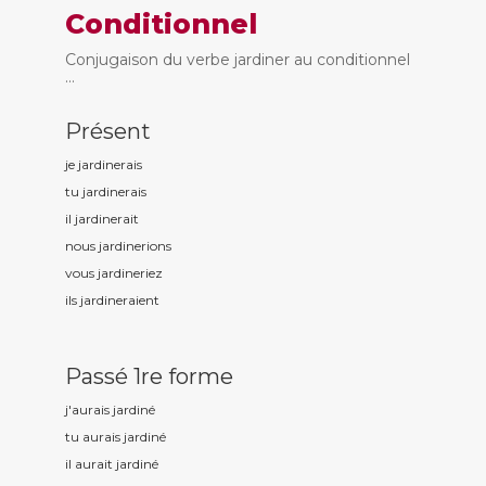
Conditionnel
Conjugaison du verbe jardiner au conditionnel
...
Présent
je jardin
erais
tu jardin
erais
il jardin
erait
nous jardin
erions
vous jardin
eriez
ils jardin
eraient
Passé 1re forme
j'aurais jardin
é
tu aurais jardin
é
il aurait jardin
é