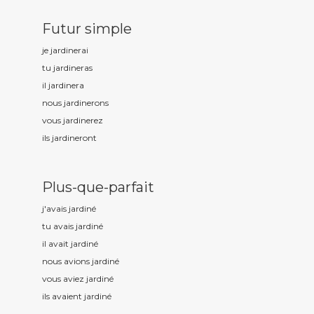
Futur simple
je jardin
erai
tu jardin
eras
il jardin
era
nous jardin
erons
vous jardin
erez
ils jardin
eront
Plus-que-parfait
j'avais jardin
é
tu avais jardin
é
il avait jardin
é
nous avions jardin
é
vous aviez jardin
é
ils avaient jardin
é