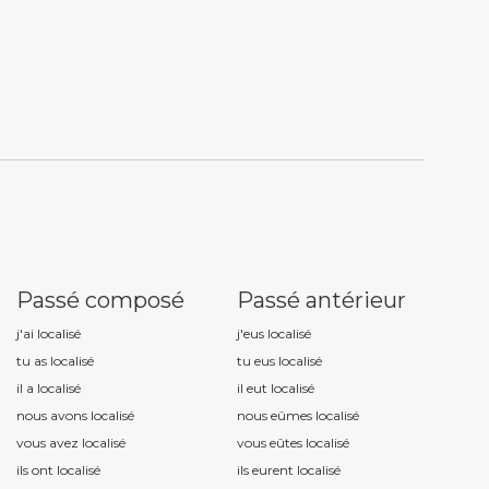
Passé composé
Passé antérieur
j'ai localis
é
j'eus localis
é
tu as localis
é
tu eus localis
é
il a localis
é
il eut localis
é
nous avons localis
é
nous eûmes localis
é
vous avez localis
é
vous eûtes localis
é
ils ont localis
é
ils eurent localis
é