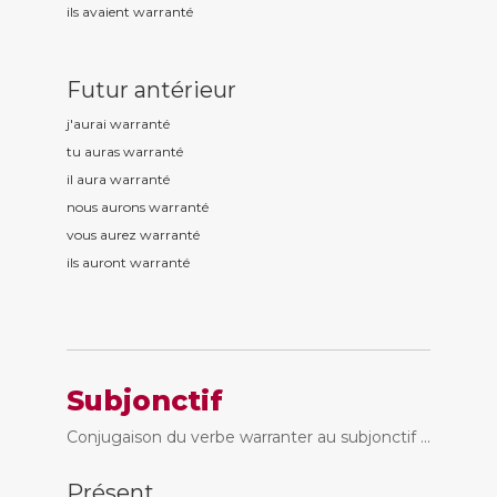
ils avaient warrant
é
Futur antérieur
j'aurai warrant
é
tu auras warrant
é
il aura warrant
é
nous aurons warrant
é
vous aurez warrant
é
ils auront warrant
é
Subjonctif
Conjugaison du verbe warranter au subjonctif ...
Présent