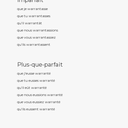
Imparfait
que je warrant
asse
que tu warrant
asses
qu'il warrant
ât
que nous warrant
assions
que vous warrant
assiez
qu'ils warrant
assent
Plus-que-parfait
que j'eusse warrant
é
que tu eusses warrant
é
qu'il eût warrant
é
que nous eussions warrant
é
que vous eussiez warrant
é
qu'ils eussent warrant
é