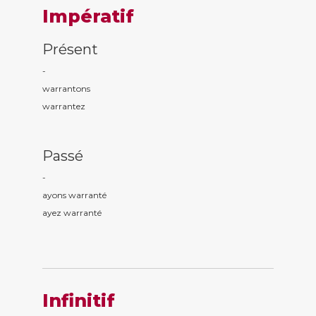
Impératif
Présent
-
warrant
ons
warrant
ez
Passé
-
ayons warrant
é
ayez warrant
é
Infinitif