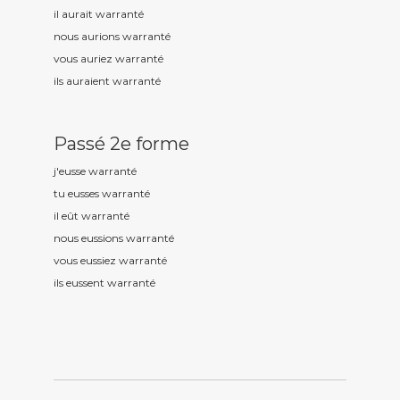
il aurait warrant
é
nous aurions warrant
é
vous auriez warrant
é
ils auraient warrant
é
Passé 2e forme
j'eusse warrant
é
tu eusses warrant
é
il eût warrant
é
nous eussions warrant
é
vous eussiez warrant
é
ils eussent warrant
é