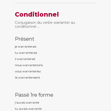
Conditionnel
Conjugaison du verbe warranter au
conditionnel ...
Présent
je warrant
erais
tu warrant
erais
il warrant
erait
nous warrant
erions
vous warrant
eriez
ils warrant
eraient
Passé 1re forme
j'aurais warrant
é
tu aurais warrant
é