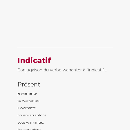
Indicatif
Conjugaison du verbe warranter à l'indicatif ...
Présent
je warrant
e
tu warrant
es
il warrant
e
nous warrant
ons
vous warrant
ez
ils warrant
ent