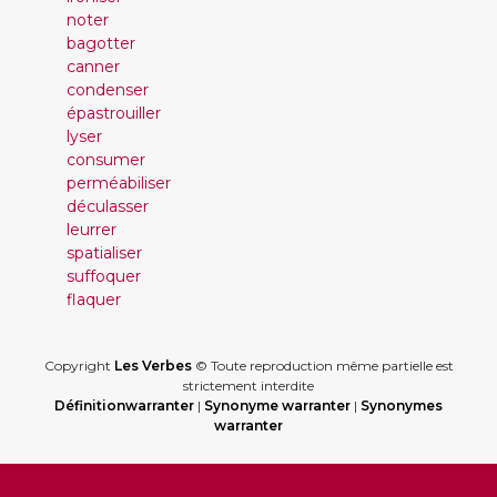
noter
bagotter
canner
condenser
épastrouiller
lyser
consumer
perméabiliser
déculasser
leurrer
spatialiser
suffoquer
flaquer
Copyright
Les Verbes
© Toute reproduction même partielle est
strictement interdite
Définitionwarranter
|
Synonyme warranter
|
Synonymes
warranter