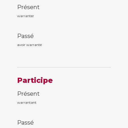
Présent
warranter
Passé
avoir warrant
é
Participe
Présent
warrant
ant
Passé