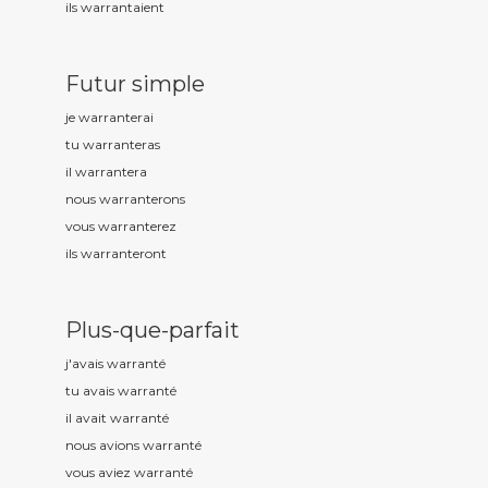
ils warrant
aient
Futur simple
je warrant
erai
tu warrant
eras
il warrant
era
nous warrant
erons
vous warrant
erez
ils warrant
eront
Plus-que-parfait
j'avais warrant
é
tu avais warrant
é
il avait warrant
é
nous avions warrant
é
vous aviez warrant
é