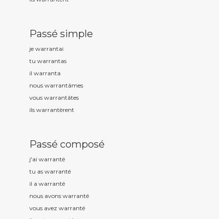
Passé simple
je warrant
ai
tu warrant
as
il warrant
a
nous warrant
âmes
vous warrant
âtes
ils warrant
èrent
Passé composé
j'ai warrant
é
tu as warrant
é
il a warrant
é
nous avons warrant
é
vous avez warrant
é