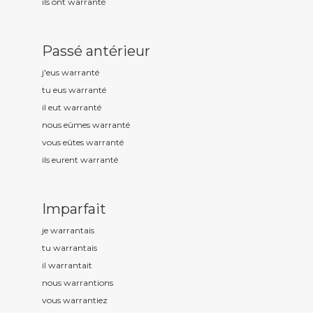
ils ont warrant
é
Passé antérieur
j'eus warrant
é
tu eus warrant
é
il eut warrant
é
nous eûmes warrant
é
vous eûtes warrant
é
ils eurent warrant
é
Imparfait
je warrant
ais
tu warrant
ais
il warrant
ait
nous warrant
ions
vous warrant
iez