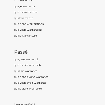
que je warrant
e
que tu warrant
es
qu'il warrant
e
que nous warrant
ions
que vous warrant
iez
qu'ils warrant
ent
Passé
que j'aie warrant
é
que tu aies warrant
é
qu'il ait warrant
é
que nous ayons warrant
é
que vous ayez warrant
é
qu'ils aient warrant
é