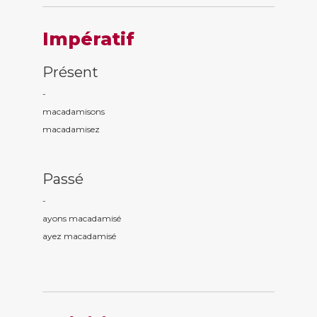
Impératif
Présent
-
macadamis
ons
macadamis
ez
Passé
-
ayons macadamis
é
ayez macadamis
é