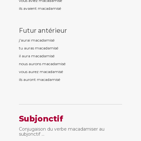
vous aviez macadamis
é
ils avaient macadamis
é
Futur antérieur
j'aurai macadamis
é
tu auras macadamis
é
il aura macadamis
é
nous aurons macadamis
é
vous aurez macadamis
é
ils auront macadamis
é
Subjonctif
Conjugaison du verbe macadamiser au
subjonctif ...