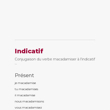
Indicatif
Conjugaison du verbe macadamiser à l'indicatif
...
Présent
je macadamis
e
tu macadamis
es
il macadamis
e
nous macadamis
ons
vous macadamis
ez