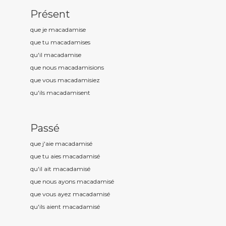
Présent
que je macadamis
e
que tu macadamis
es
qu'il macadamis
e
que nous macadamis
ions
que vous macadamis
iez
qu'ils macadamis
ent
Passé
que j'aie macadamis
é
que tu aies macadamis
é
qu'il ait macadamis
é
que nous ayons macadamis
é
que vous ayez macadamis
é
qu'ils aient macadamis
é