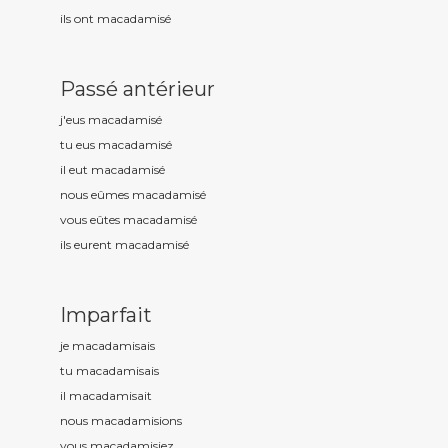
ils ont macadamis
é
Passé antérieur
j'eus macadamis
é
tu eus macadamis
é
il eut macadamis
é
nous eûmes macadamis
é
vous eûtes macadamis
é
ils eurent macadamis
é
Imparfait
je macadamis
ais
tu macadamis
ais
il macadamis
ait
nous macadamis
ions
vous macadamis
iez