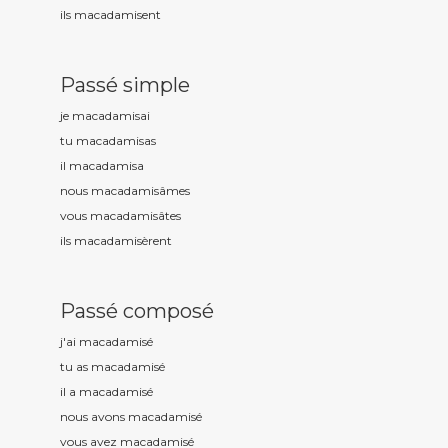
ils macadamis
ent
Passé simple
je macadamis
ai
tu macadamis
as
il macadamis
a
nous macadamis
âmes
vous macadamis
âtes
ils macadamis
èrent
Passé composé
j'ai macadamis
é
tu as macadamis
é
il a macadamis
é
nous avons macadamis
é
vous avez macadamis
é