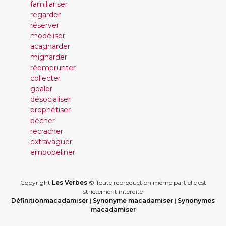
familiariser
regarder
réserver
modéliser
acagnarder
mignarder
réemprunter
collecter
goaler
désocialiser
prophétiser
bêcher
recracher
extravaguer
embobeliner
Copyright
Les Verbes
© Toute reproduction même partielle est
strictement interdite
Définitionmacadamiser
|
Synonyme macadamiser
|
Synonymes
macadamiser