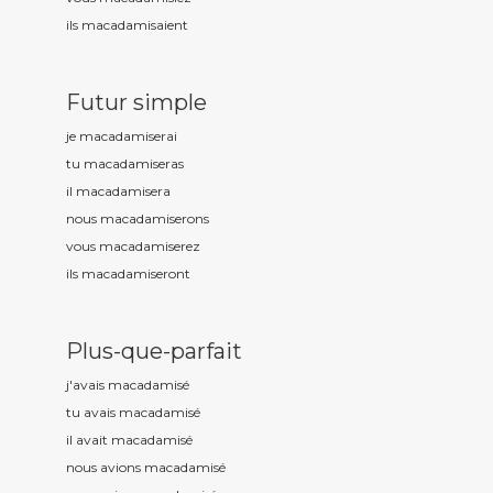
ils macadamis
aient
Futur simple
je macadamis
erai
tu macadamis
eras
il macadamis
era
nous macadamis
erons
vous macadamis
erez
ils macadamis
eront
Plus-que-parfait
j'avais macadamis
é
tu avais macadamis
é
il avait macadamis
é
nous avions macadamis
é