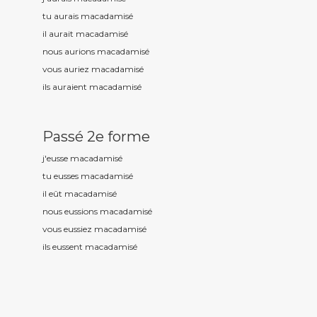
tu aurais macadamis
é
il aurait macadamis
é
nous aurions macadamis
é
vous auriez macadamis
é
ils auraient macadamis
é
Passé 2e forme
j'eusse macadamis
é
tu eusses macadamis
é
il eût macadamis
é
nous eussions macadamis
é
vous eussiez macadamis
é
ils eussent macadamis
é