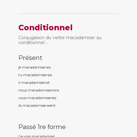
Conditionnel
Conjugaison du verbe macadamiser au
conditionnel ...
Présent
je macadamis
erais
tu macadamis
erais
il macadamis
erait
nous macadamis
erions
vous macadamis
eriez
ils macadamis
eraient
Passé 1re forme
j'aurais macadamis
é