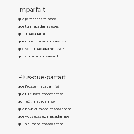
Imparfait
que je macadamis
asse
que tu macadamis
asses
qu'il macadamis
ât
que nous macadamis
assions
que vous macadamis
assiez
qu'ils macadamis
assent
Plus-que-parfait
que j'eusse macadamis
é
que tu eusses macadamis
é
qu'il eût macadamis
é
que nous eussions macadamis
é
que vous eussiez macadamis
é
qu'ils eussent macadamis
é