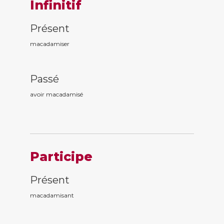
Infinitif
Présent
macadamiser
Passé
avoir macadamis
é
Participe
Présent
macadamis
ant