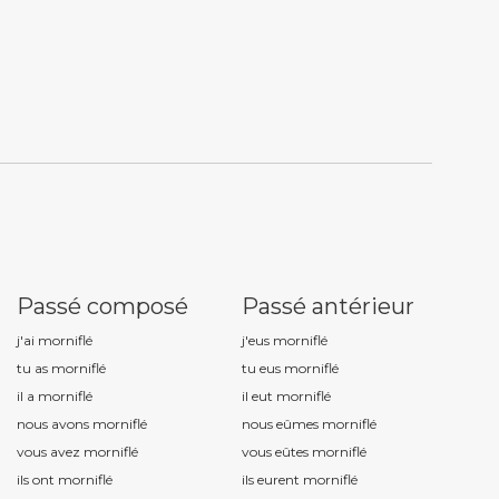
Passé composé
Passé antérieur
j'ai mornifl
é
j'eus mornifl
é
tu as mornifl
é
tu eus mornifl
é
il a mornifl
é
il eut mornifl
é
nous avons mornifl
é
nous eûmes mornifl
é
vous avez mornifl
é
vous eûtes mornifl
é
ils ont mornifl
é
ils eurent mornifl
é