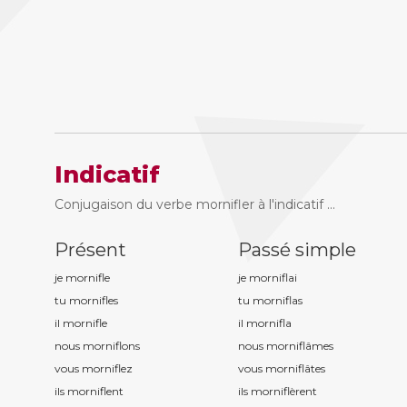
Indicatif
Conjugaison du verbe mornifler à l'indicatif ...
Présent
Passé simple
je mornifl
e
je mornifl
ai
tu mornifl
es
tu mornifl
as
il mornifl
e
il mornifl
a
nous mornifl
ons
nous mornifl
âmes
vous mornifl
ez
vous mornifl
âtes
ils mornifl
ent
ils mornifl
èrent