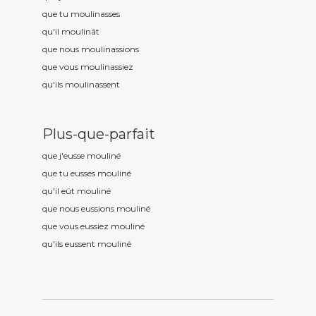
que tu moulin
asses
qu'il moulin
ât
que nous moulin
assions
que vous moulin
assiez
qu'ils moulin
assent
Plus-que-parfait
que j'eusse moulin
é
que tu eusses moulin
é
qu'il eût moulin
é
que nous eussions moulin
é
que vous eussiez moulin
é
qu'ils eussent moulin
é