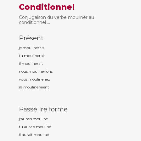
Conditionnel
Conjugaison du verbe mouliner au
conditionnel ...
Présent
je moulin
erais
tu moulin
erais
il moulin
erait
nous moulin
erions
vous moulin
eriez
ils moulin
eraient
Passé 1re forme
j'aurais moulin
é
tu aurais moulin
é
il aurait moulin
é