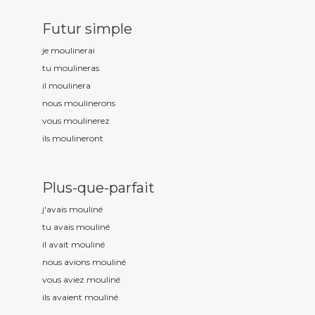
Futur simple
je moulin
erai
tu moulin
eras
il moulin
era
nous moulin
erons
vous moulin
erez
ils moulin
eront
Plus-que-parfait
j'avais moulin
é
tu avais moulin
é
il avait moulin
é
nous avions moulin
é
vous aviez moulin
é
ils avaient moulin
é