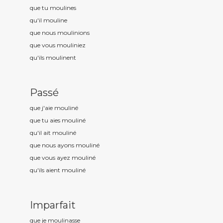
que tu moulin
es
qu'il moulin
e
que nous moulin
ions
que vous moulin
iez
qu'ils moulin
ent
Passé
que j'aie moulin
é
que tu aies moulin
é
qu'il ait moulin
é
que nous ayons moulin
é
que vous ayez moulin
é
qu'ils aient moulin
é
Imparfait
que je moulin
asse