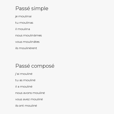
Passé simple
je moulin
ai
tu moulin
as
il moulin
a
nous moulin
âmes
vous moulin
âtes
ils moulin
èrent
Passé composé
j'ai moulin
é
tu as moulin
é
il a moulin
é
nous avons moulin
é
vous avez moulin
é
ils ont moulin
é