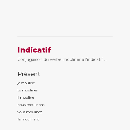
Indicatif
Conjugaison du verbe mouliner à l'indicatif ...
Présent
je moulin
e
tu moulin
es
il moulin
e
nous moulin
ons
vous moulin
ez
ils moulin
ent