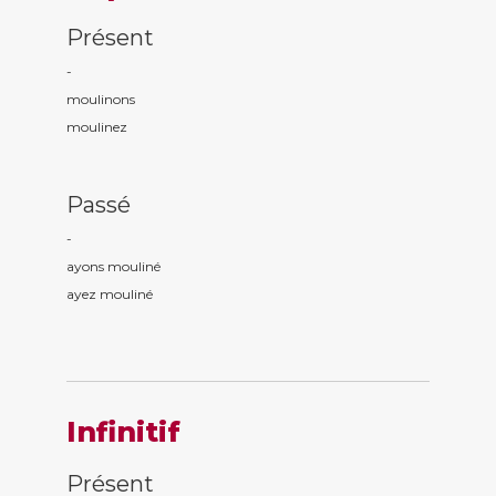
Présent
-
moulin
ons
moulin
ez
Passé
-
ayons moulin
é
ayez moulin
é
Infinitif
Présent