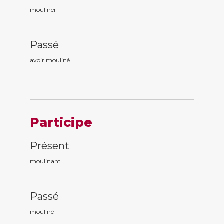
mouliner
Passé
avoir moulin
é
Participe
Présent
moulin
ant
Passé
moulin
é