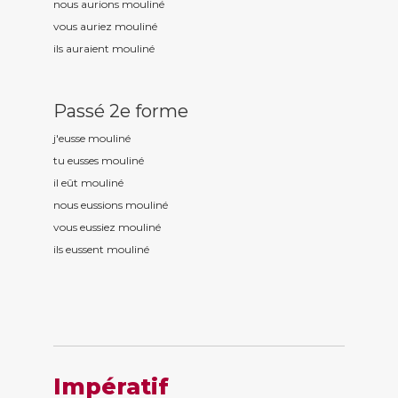
nous aurions moulin
é
vous auriez moulin
é
ils auraient moulin
é
Passé 2e forme
j'eusse moulin
é
tu eusses moulin
é
il eût moulin
é
nous eussions moulin
é
vous eussiez moulin
é
ils eussent moulin
é
Impératif