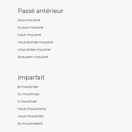
Passé antérieur
j'eus moulin
é
tu eus moulin
é
il eut moulin
é
nous eûmes moulin
é
vous eûtes moulin
é
ils eurent moulin
é
Imparfait
je moulin
ais
tu moulin
ais
il moulin
ait
nous moulin
ions
vous moulin
iez
ils moulin
aient