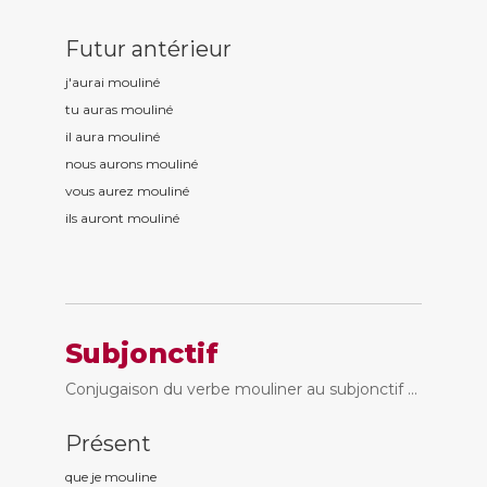
Futur antérieur
j'aurai moulin
é
tu auras moulin
é
il aura moulin
é
nous aurons moulin
é
vous aurez moulin
é
ils auront moulin
é
Subjonctif
Conjugaison du verbe mouliner au subjonctif ...
Présent
que je moulin
e