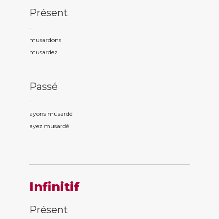
Présent
-
musard
ons
musard
ez
Passé
-
ayons musard
é
ayez musard
é
Infinitif
Présent