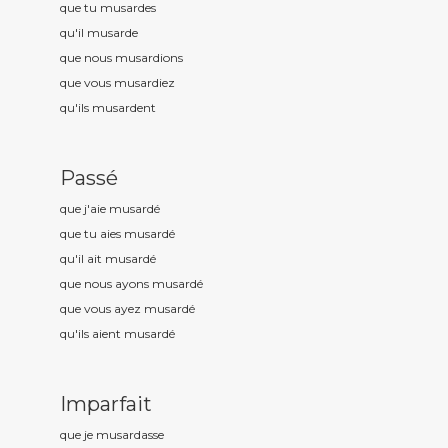
que tu musard
es
qu'il musard
e
que nous musard
ions
que vous musard
iez
qu'ils musard
ent
Passé
que j'aie musard
é
que tu aies musard
é
qu'il ait musard
é
que nous ayons musard
é
que vous ayez musard
é
qu'ils aient musard
é
Imparfait
que je musard
asse