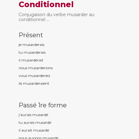
Conditionnel
Conjugaison du verbe musarder au
conditionnel ...
Présent
je musard
erais
tu musard
erais
il musard
erait
nous musard
erions
vous musard
eriez
ils musard
eraient
Passé 1re forme
j'aurais musard
é
tu aurais musard
é
il aurait musard
é
nous aurions musard
é