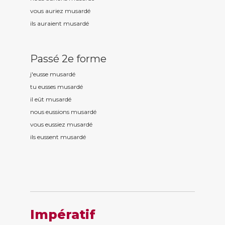
vous auriez musard
é
ils auraient musard
é
Passé 2e forme
j'eusse musard
é
tu eusses musard
é
il eût musard
é
nous eussions musard
é
vous eussiez musard
é
ils eussent musard
é
Impératif