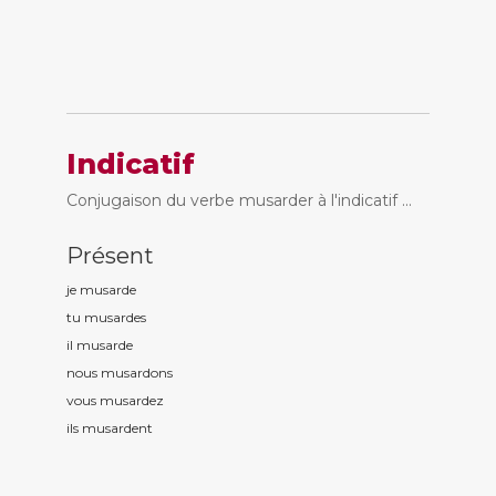
Indicatif
Conjugaison du verbe musarder à l'indicatif ...
Présent
je musard
e
tu musard
es
il musard
e
nous musard
ons
vous musard
ez
ils musard
ent