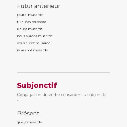
Futur antérieur
j'aurai musard
é
tu auras musard
é
il aura musard
é
nous aurons musard
é
vous aurez musard
é
ils auront musard
é
Subjonctif
Conjugaison du verbe musarder au subjonctif
...
Présent
que je musard
e