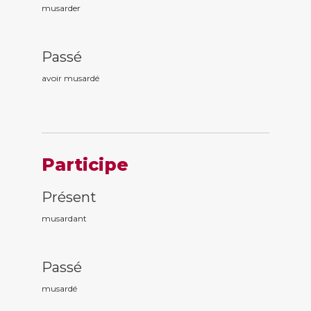
musarder
Passé
avoir musard
é
Participe
Présent
musard
ant
Passé
musard
é