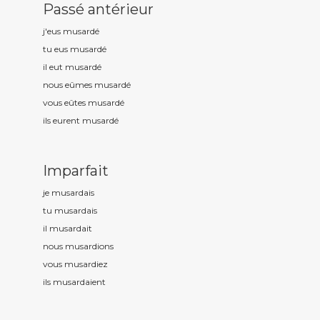
Passé antérieur
j'eus musard
é
tu eus musard
é
il eut musard
é
nous eûmes musard
é
vous eûtes musard
é
ils eurent musard
é
Imparfait
je musard
ais
tu musard
ais
il musard
ait
nous musard
ions
vous musard
iez
ils musard
aient