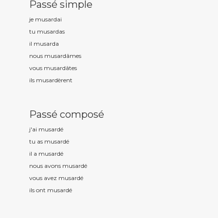
Passé simple
je musard
ai
tu musard
as
il musard
a
nous musard
âmes
vous musard
âtes
ils musard
èrent
Passé composé
j'ai musard
é
tu as musard
é
il a musard
é
nous avons musard
é
vous avez musard
é
ils ont musard
é