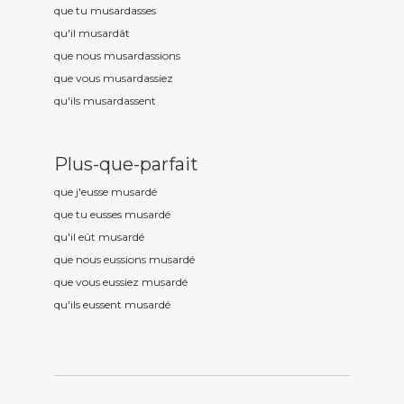
que tu musard
asses
qu'il musard
ât
que nous musard
assions
que vous musard
assiez
qu'ils musard
assent
Plus-que-parfait
que j'eusse musard
é
que tu eusses musard
é
qu'il eût musard
é
que nous eussions musard
é
que vous eussiez musard
é
qu'ils eussent musard
é